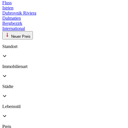
Fluss
Istrien
Dubrovnik Riviera
Dalmatien
Bergbezirk
International
Neuer Preis
Standort
Immobilienart
Städte
Lebensstil
Preis