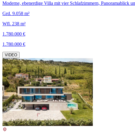
Moderne, ebenerdige Villa mit vier Schlafzimmern, Panoramablick u
Grd. 9.058 m²
Wfl. 238 m²
1.780.000 €
1.780.000 €
VIDEO