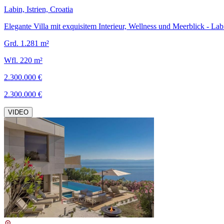
Labin, Istrien, Croatia
Elegante Villa mit exquisitem Interieur, Wellness und Meerblick - Lab
Grd. 1.281 m²
Wfl. 220 m²
2.300.000 €
2.300.000 €
VIDEO