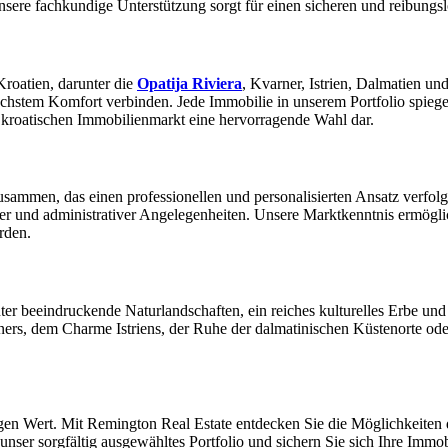
unsere fachkundige Unterstützung sorgt für einen sicheren und reibungs
Kroatien, darunter die
Opatija Riviera
, Kvarner, Istrien, Dalmatien u
höchstem Komfort verbinden. Jede Immobilie in unserem Portfolio spiegel
n kroatischen Immobilienmarkt eine hervorragende Wahl dar.
sammen, das einen professionellen und personalisierten Ansatz verfolgt
er und administrativer Angelegenheiten. Unsere Marktkenntnis ermögli
rden.
nter beeindruckende Naturlandschaften, ein reiches kulturelles Erbe un
arners, dem Charme Istriens, der Ruhe der dalmatinischen Küstenorte 
stigen Wert. Mit Remington Real Estate entdecken Sie die Möglichkeiten
unser sorgfältig ausgewähltes Portfolio und sichern Sie sich Ihre Immob