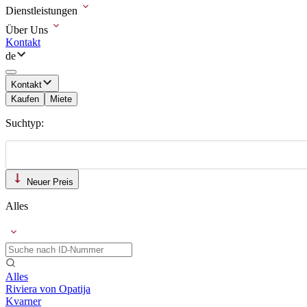
Dienstleistungen
Über Uns
Kontakt
de
Kontakt
Kaufen
Miete
Suchtyp:
Neuer Preis
Alles
Alles
Riviera von Opatija
Kvarner