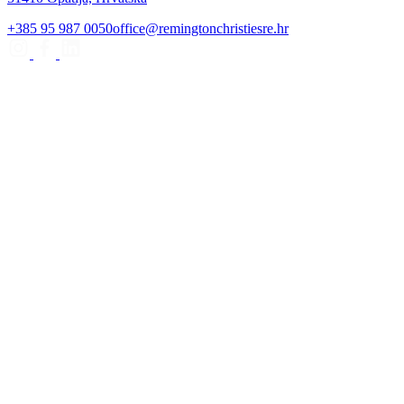
+385 95 987 0050
office@remingtonchristiesre.hr