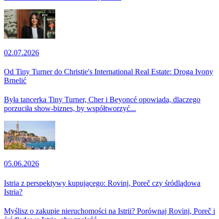
02.07.2026
Od Tiny Turner do Christie's International Real Estate: Droga Ivony
Brnelić
Była tancerka Tiny Turner, Cher i Beyoncé opowiada, dlaczego
porzuciła show-biznes, by współtworzyć...
05.06.2026
Istria z perspektywy kupującego: Rovinj, Poreč czy śródlądowa
Istria?
Myślisz o zakupie nieruchomości na Istrii? Porównaj Rovinj, Poreč i