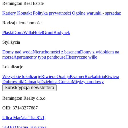
Remington Real Estate
Kariery
Kontakt
Polityka prywatności
Ogólne warunki - sprzedaż
Rodzaj nieruchomości
Płaski
Dom/Willa
Hotel
Grunt
Budynek
Styl życia
Domy nad wodą
Nieruchomości z basenem
Domy z widokiem na
morze
Apartamenty typu penthouse
Historyczne wille
Lokalizacje
Wszystkie lokalizacje
Riwiera Opatija
Kvarner
Rzeka
Istria
Riwiera
Dubrownik
Dalmacja
Dzielnica Górska
Międzynarodowy
Subskrypcja newslettera
Remington Realty d.o.o.
OIB: 37143277687
Ulica Maršala Tita 81/1,
51410 Opatija, Hrvatska