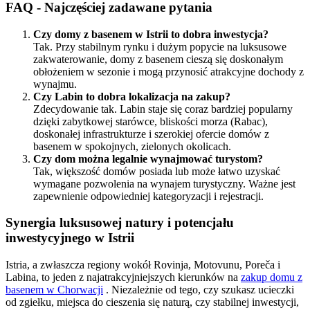
FAQ - Najczęściej zadawane pytania
Czy domy z basenem w Istrii to dobra inwestycja?
Tak. Przy stabilnym rynku i dużym popycie na luksusowe
zakwaterowanie, domy z basenem cieszą się doskonałym
obłożeniem w sezonie i mogą przynosić atrakcyjne dochody z
wynajmu.
Czy Labin to dobra lokalizacja na zakup?
Zdecydowanie tak. Labin staje się coraz bardziej popularny
dzięki zabytkowej starówce, bliskości morza (Rabac),
doskonałej infrastrukturze i szerokiej ofercie domów z
basenem w spokojnych, zielonych okolicach.
Czy dom można legalnie wynajmować turystom?
Tak, większość domów posiada lub może łatwo uzyskać
wymagane pozwolenia na wynajem turystyczny. Ważne jest
zapewnienie odpowiedniej kategoryzacji i rejestracji.
Synergia luksusowej natury i potencjału
inwestycyjnego w Istrii
Istria, a zwłaszcza regiony wokół Rovinja, Motovunu, Poreča i
Labina, to jeden z najatrakcyjniejszych kierunków na
zakup domu z
basenem w Chorwacji
. Niezależnie od tego, czy szukasz ucieczki
od zgiełku, miejsca do cieszenia się naturą, czy stabilnej inwestycji,