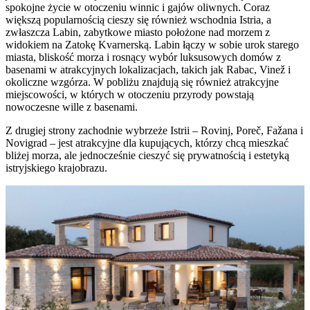
spokojne życie w otoczeniu winnic i gajów oliwnych. Coraz
większą popularnością cieszy się również wschodnia Istria, a
zwłaszcza Labin, zabytkowe miasto położone nad morzem z
widokiem na Zatokę Kvarnerską. Labin łączy w sobie urok starego
miasta, bliskość morza i rosnący wybór luksusowych domów z
basenami w atrakcyjnych lokalizacjach, takich jak Rabac, Vinež i
okoliczne wzgórza. W pobliżu znajdują się również atrakcyjne
miejscowości, w których w otoczeniu przyrody powstają
nowoczesne wille z basenami.
Z drugiej strony zachodnie wybrzeże Istrii – Rovinj, Poreč, Fažana i
Novigrad – jest atrakcyjne dla kupujących, którzy chcą mieszkać
bliżej morza, ale jednocześnie cieszyć się prywatnością i estetyką
istryjskiego krajobrazu.