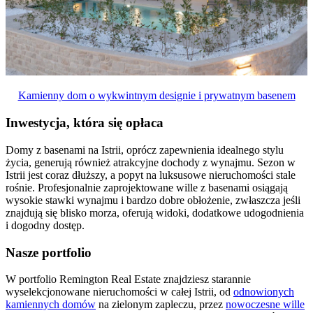
Kamienny dom o wykwintnym designie i prywatnym basenem
Inwestycja, która się opłaca
Domy z basenami na Istrii, oprócz zapewnienia idealnego stylu
życia, generują również atrakcyjne dochody z wynajmu. Sezon w
Istrii jest coraz dłuższy, a popyt na luksusowe nieruchomości stale
rośnie. Profesjonalnie zaprojektowane wille z basenami osiągają
wysokie stawki wynajmu i bardzo dobre obłożenie, zwłaszcza jeśli
znajdują się blisko morza, oferują widoki, dodatkowe udogodnienia
i dogodny dostęp.
Nasze portfolio
W portfolio Remington Real Estate znajdziesz starannie
wyselekcjonowane nieruchomości w całej Istrii, od
odnowionych
kamiennych domów
na zielonym zapleczu, przez
nowoczesne wille