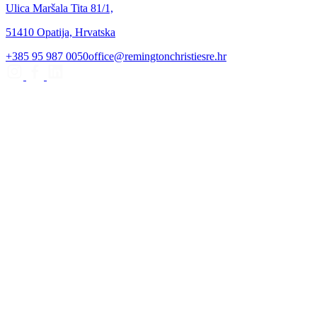
Ulica Maršala Tita 81/1,
51410 Opatija, Hrvatska
+385 95 987 0050
office@remingtonchristiesre.hr