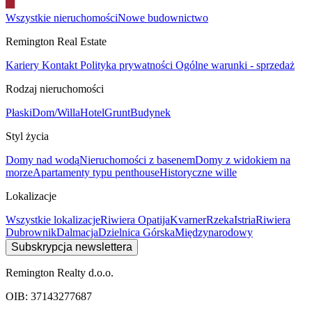
Wszystkie nieruchomości
Nowe budownictwo
Remington Real Estate
Kariery
Kontakt
Polityka prywatności
Ogólne warunki - sprzedaż
Rodzaj nieruchomości
Płaski
Dom/Willa
Hotel
Grunt
Budynek
Styl życia
Domy nad wodą
Nieruchomości z basenem
Domy z widokiem na
morze
Apartamenty typu penthouse
Historyczne wille
Lokalizacje
Wszystkie lokalizacje
Riwiera Opatija
Kvarner
Rzeka
Istria
Riwiera
Dubrownik
Dalmacja
Dzielnica Górska
Międzynarodowy
Subskrypcja newslettera
Remington Realty d.o.o.
OIB: 37143277687