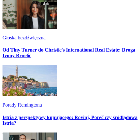
Głoska bezdźwięczna
Od Tiny Turner do Christie's International Real Estate: Droga
Ivony Brnelić
Porady Remingtona
Istria z perspektywy kupującego: Rovinj, Poreč czy śródlądowa
Istria?