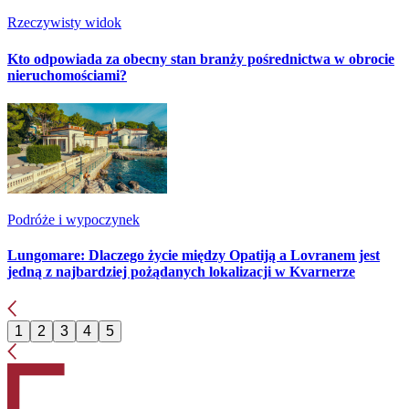
Rzeczywisty widok
Kto odpowiada za obecny stan branży pośrednictwa w obrocie
nieruchomościami?
Podróże i wypoczynek
Lungomare: Dlaczego życie między Opatiją a Lovranem jest
jedną z najbardziej pożądanych lokalizacji w Kvarnerze
1
2
3
4
5