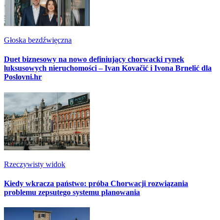
Głoska bezdźwięczna
Duet biznesowy na nowo definiujący chorwacki rynek
luksusowych nieruchomości – Ivan Kovačić i Ivona Brnelić dla
Poslovni.hr
Rzeczywisty widok
Kiedy wkracza państwo: próba Chorwacji rozwiązania
problemu zepsutego systemu planowania