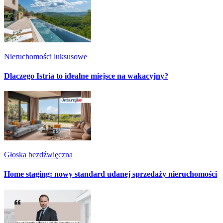
Nieruchomości luksusowe
Dlaczego Istria to idealne miejsce na wakacyjny?
Głoska bezdźwięczna
Home staging: nowy standard udanej sprzedaży nieruchomości