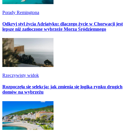
Porady Remingtona
Odkryj styl życia Adriatyku: dlaczego życie w Chorwacji jest
lepsze niż zatłoczone wybrzeże Morza Śródziemnego
Rzeczywisty widok
Rozpoczęła się selekcja: jak zmienia się logika rynku drugich
domów na wybrzeżu