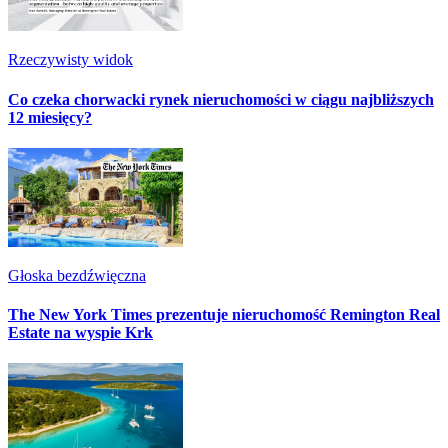
Rzeczywisty widok
Co czeka chorwacki rynek nieruchomości w ciągu najbliższych
12 miesięcy?
Głoska bezdźwięczna
The New York Times prezentuje nieruchomość Remington Real
Estate na wyspie Krk