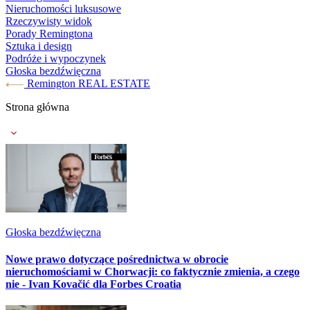
Nieruchomości luksusowe
Rzeczywisty widok
Porady Remingtona
Sztuka i design
Podróże i wypoczynek
Głoska bezdźwięczna
Remington REAL ESTATE
Strona główna
Głoska bezdźwięczna
Nowe prawo dotyczące pośrednictwa w obrocie
nieruchomościami w Chorwacji: co faktycznie zmienia, a czego
nie - Ivan Kovačić dla Forbes Croatia