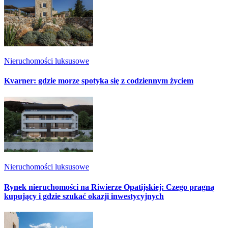
Nieruchomości luksusowe
Kvarner: gdzie morze spotyka się z codziennym życiem
Nieruchomości luksusowe
Rynek nieruchomości na Riwierze Opatijskiej: Czego pragną
kupujący i gdzie szukać okazji inwestycyjnych