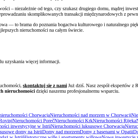
ci – niezależnie od tego, czy szukasz drugiego domu, mądrej inwesty
rowadzaniu skomplikowanych transakcji międzynarodowych z pewności
owa — to brama do poznania bogactwa kulturowego i naturalnego piękna
lepszych nieruchomości na całym świecie.
u uzyskania więcej informacji.
ruchomości,
skontaktuj się z nami
Już dziś. Nasz zespół ekspertów z 
h nieruchomości
dzięki naszemu profesjonalnemu wsparciu.
nieruchomości Chorwacja
Nieruchomości nad morzem w Chorwacji
Nie
Rovinj
Nieruchomości Poreč
Nieruchomości Krk
Nieruchomości Rijeka
ści inwestycyjne w Istrii
Nieruchomości luksusowe Chorwacja
Nieruc
susowe domy na Istrii
Domy nad morzem
Domy z basenami w Opatii
Do
daż w Istrii
Historyczne wille i apartamenty willowe
Nowe inwestycje 