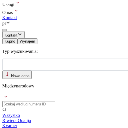
Usługi
O nas
Kontakt
pl
Kontakt
Kupno
Wynajem
Typ wyszukiwania:
Nowa cena
Międzynarodowy
Wszystko
Riwiera Opatija
Kvarner