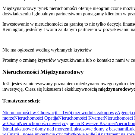
Międzynarodowy rynek nieruchomości oferuje nieograniczone możliwoś
doświadczeniu i globalnym partnerstwom pomagamy klientom w przep
Inwestowanie w nieruchomości za granicą to nie tylko decyzja finans
Remington, jesteśmy Twoim zaufanym partnerem w pozyskiwaniu naj
Nie ma ogłoszeń według wybranych kryteriów
Prosimy o zmianę kryteriów wyszukiwania lub o kontakt z nami w cel
Nieruchomości Międzynarodowy
Jeśli jesteś zainteresowany poznaniem międzynarodowego rynku nie
inwestycję. Ciesz się luksusem i ekskluzywnością
międzynarodowyc
Tematyczne sekcje
Nieruchomości w Chorwacji – Twój przewodnik zakupowy
Agencja 
morze
Nieruchomości Opatija
Nieruchomości Kvarner
Nieruchomości 
w Opatii
Nieruchomości inwestycyjne na Riwierze Kvarner
Nieruchomo
Istria
Luksusowe domy nad morzem
Luksusowe domy z basenami
Luk
w Opatii - nowe inwestycje czy zabytkowe wille?
Apartament na sprze