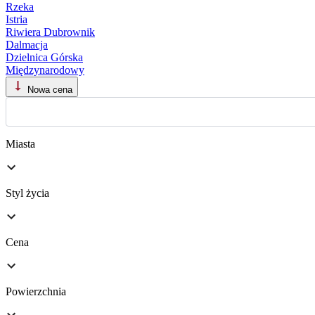
Rzeka
Istria
Riwiera Dubrownik
Dalmacja
Dzielnica Górska
Międzynarodowy
Nowa cena
Miasta
Styl życia
Cena
Powierzchnia