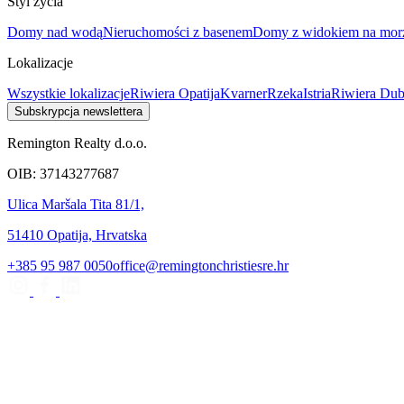
Styl życia
Domy nad wodą
Nieruchomości z basenem
Domy z widokiem na mor
Lokalizacje
Wszystkie lokalizacje
Riwiera Opatija
Kvarner
Rzeka
Istria
Riwiera Du
Subskrypcja newslettera
Remington Realty d.o.o.
OIB: 37143277687
Ulica Maršala Tita 81/1,
51410 Opatija, Hrvatska
+385 95 987 0050
office@remingtonchristiesre.hr