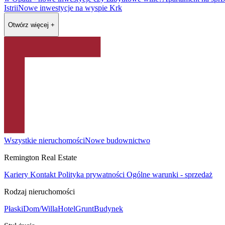
Istrii
Nowe inwestycje na wyspie Krk
Otwórz więcej +
Wszystkie nieruchomości
Nowe budownictwo
Remington Real Estate
Kariery
Kontakt
Polityka prywatności
Ogólne warunki - sprzedaż
Rodzaj nieruchomości
Płaski
Dom/Willa
Hotel
Grunt
Budynek