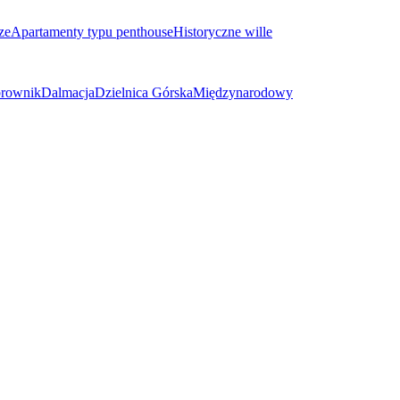
ze
Apartamenty typu penthouse
Historyczne wille
brownik
Dalmacja
Dzielnica Górska
Międzynarodowy