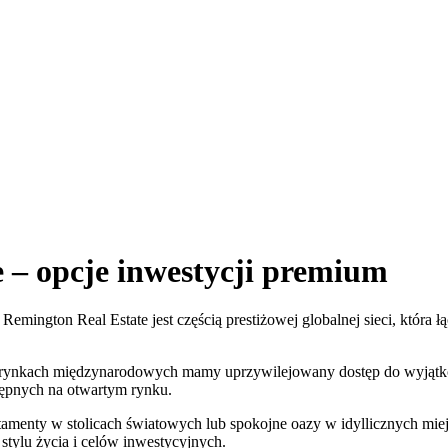
– opcje inwestycji premium
 Remington Real Estate jest częścią prestiżowej globalnej sieci, któ
zych rynkach międzynarodowych mamy uprzywilejowany dostęp do wyjąt
tępnych na otwartym rynku.
amenty w stolicach światowych lub spokojne oazy w idyllicznych mie
tylu życia i celów inwestycyjnych.