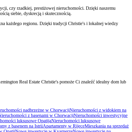
cji, czy rzadkiej, prestiżowej nieruchomości. Dzięki naszemu
ą siebie, dyskrecją i skutecznością.
 każdego regionu. Dzięki tradycji Christie's i lokalnej wiedzy
Remington Real Estate Christie's pomoże Ci znaleźć idealny dom lub
ruchomości nadbrzeżne w Chorwacji
Nieruchomości z widokiem na
Nieruchomości z basenami w Chorwacji
Nieruchomości inwestycyjne
homości luksusowe Opatija
Nieruchomości luksusowe
my z basenem na Istrii
Apartamenty w Rijece
Mieszkania na sprzedaż
w Opatii
Nowe inwestycje w Kvarnerze
Nowe inwestycje na