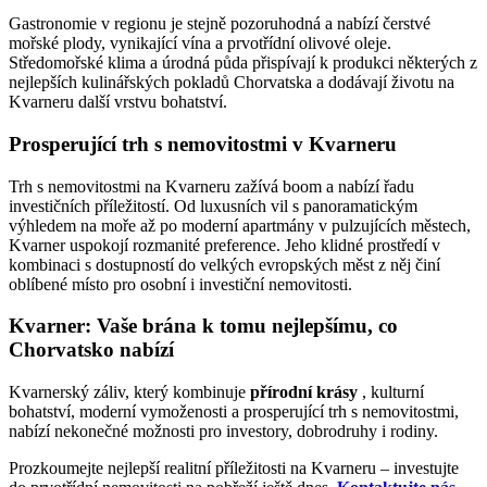
Gastronomie v regionu je stejně pozoruhodná a nabízí čerstvé
mořské plody, vynikající vína a prvotřídní olivové oleje.
Středomořské klima a úrodná půda přispívají k produkci některých z
nejlepších kulinářských pokladů Chorvatska a dodávají životu na
Kvarneru další vrstvu bohatství.
Prosperující trh s nemovitostmi v Kvarneru
Trh s nemovitostmi na Kvarneru zažívá boom a nabízí řadu
investičních příležitostí. Od luxusních vil s panoramatickým
výhledem na moře až po moderní apartmány v pulzujících městech,
Kvarner uspokojí rozmanité preference. Jeho klidné prostředí v
kombinaci s dostupností do velkých evropských měst z něj činí
oblíbené místo pro osobní i investiční nemovitosti.
Kvarner: Vaše brána k tomu nejlepšímu, co
Chorvatsko nabízí
Kvarnerský záliv, který kombinuje
přírodní krásy
, kulturní
bohatství, moderní vymoženosti a prosperující trh s nemovitostmi,
nabízí nekonečné možnosti pro investory, dobrodruhy i rodiny.
Prozkoumejte nejlepší realitní příležitosti na Kvarneru – investujte