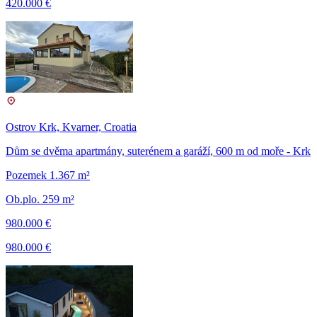
420.000 €
Ostrov Krk, Kvarner, Croatia
Dům se dvěma apartmány, suterénem a garáží, 600 m od moře - Krk
Pozemek 1.367 m²
Ob.plo. 259 m²
980.000 €
980.000 €