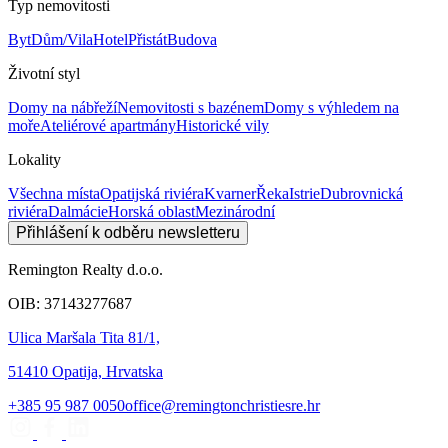
Typ nemovitosti
Byt
Dům/Vila
Hotel
Přistát
Budova
Životní styl
Domy na nábřeží
Nemovitosti s bazénem
Domy s výhledem na
moře
Ateliérové apartmány
Historické vily
Lokality
Všechna místa
Opatijská riviéra
Kvarner
Řeka
Istrie
Dubrovnická
riviéra
Dalmácie
Horská oblast
Mezinárodní
Přihlášení k odběru newsletteru
Remington Realty d.o.o.
OIB: 37143277687
Ulica Maršala Tita 81/1,
51410 Opatija, Hrvatska
+385 95 987 0050
office@remingtonchristiesre.hr