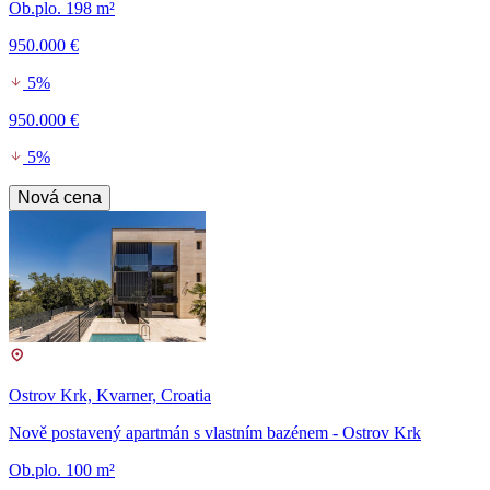
Ob.plo. 198 m²
950.000 €
5%
950.000 €
5%
Nová cena
Ostrov Krk, Kvarner, Croatia
Nově postavený apartmán s vlastním bazénem - Ostrov Krk
Ob.plo. 100 m²