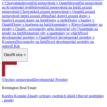
v Chorvatsku
Investiční nemovitosti v Opatiji
Investiční nemovitosti
na Kvarnerské riviéře
Investiční nemovitosti na Istrii
Luxusní
nemovitosti Chorvatsko
Luxusní nemovitosti v Opatiji
Luxusní
nemovitosti Istrie
Luxusní přímořské domy
Luxusní domy s
bazény
Luxusní domy na Istrii
Domy u moře
Domy s bazény v
Opatiji
Domy s bazénem na Istrii
Apartmány v Rijece
Apartmány na
prodej v Opatiji - novostavby nebo historické vily?
Apartmán na
prodej na Istrii
Historické vily a apartmány ve vilách
Nové
developerské projekty v Opatiji
Nové developerské projekty v
Kvarneru
Novostavby na Istrii
Nové developerské projekty na
ostrově Krk
Otevřít více +
Všechny nemovitosti
Developerské Projekty
Remington Real Estate
Kariéra
Kontakt
Zásady ochrany osobních údajů
Obecné podmínky
- prodej