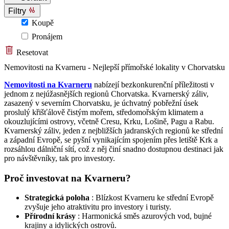
Filtry
Koupě
Pronájem
Resetovat
Nemovitosti na Kvarneru - Nejlepší přímořské lokality v Chorvatsku
Nemovitosti na Kvarneru
nabízejí bezkonkurenční příležitosti v
jednom z nejúžasnějších regionů Chorvatska. Kvarnerský záliv,
zasazený v severním Chorvatsku, je úchvatný pobřežní úsek
proslulý křišťálově čistým mořem, středomořským klimatem a
okouzlujícími ostrovy, včetně Cresu, Krku, Lošině, Pagu a Rabu.
Kvarnerský záliv, jeden z nejbližších jadranských regionů ke střední
a západní Evropě, se pyšní vynikajícím spojením přes letiště Krk a
rozsáhlou dálniční sítí, což z něj činí snadno dostupnou destinaci jak
pro návštěvníky, tak pro investory.
Proč investovat na Kvarneru?
Strategická poloha
: Blízkost Kvarneru ke střední Evropě
zvyšuje jeho atraktivitu pro investory i turisty.
Přírodní krásy
: Harmonická směs azurových vod, bujné
krajiny a idylických ostrovů.