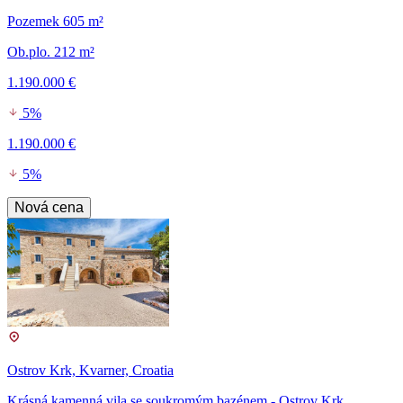
Pozemek 605 m²
Ob.plo. 212 m²
1.190.000 €
5%
1.190.000 €
5%
Nová cena
Ostrov Krk, Kvarner, Croatia
Krásná kamenná vila se soukromým bazénem - Ostrov Krk