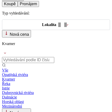
Koupě
Pronájem
Typ vyhledávání:
Lokalita
Nová cena
Kvarner
Vše
Opatijská riviéra
Kvarner
Řeka
Istrie
Dubrovnická riviéra
Dalmácie
Horská oblast
Mezinárodní