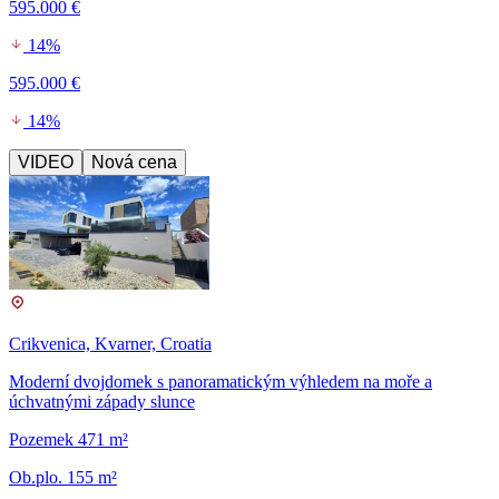
595.000 €
14%
595.000 €
14%
VIDEO
Nová cena
Crikvenica, Kvarner, Croatia
Moderní dvojdomek s panoramatickým výhledem na moře a
úchvatnými západy slunce
Pozemek 471 m²
Ob.plo. 155 m²