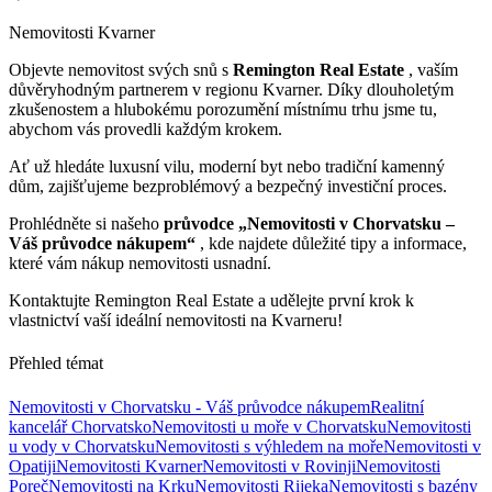
Nemovitosti Kvarner
Objevte nemovitost svých snů s
Remington Real Estate
, vaším
důvěryhodným partnerem v regionu Kvarner. Díky dlouholetým
zkušenostem a hlubokému porozumění místnímu trhu jsme tu,
abychom vás provedli každým krokem.
Ať už hledáte luxusní vilu, moderní byt nebo tradiční kamenný
dům, zajišťujeme bezproblémový a bezpečný investiční proces.
Prohlédněte si našeho
průvodce „Nemovitosti v Chorvatsku –
Váš průvodce nákupem“
, kde najdete důležité tipy a informace,
které vám nákup nemovitosti usnadní.
Kontaktujte Remington Real Estate a udělejte první krok k
vlastnictví vaší ideální nemovitosti na Kvarneru!
Přehled témat
Nemovitosti v Chorvatsku - Váš průvodce nákupem
Realitní
kancelář Chorvatsko
Nemovitosti u moře v Chorvatsku
Nemovitosti
u vody v Chorvatsku
Nemovitosti s výhledem na moře
Nemovitosti v
Opatiji
Nemovitosti Kvarner
Nemovitosti v Rovinji
Nemovitosti
Poreč
Nemovitosti na Krku
Nemovitosti Rijeka
Nemovitosti s bazény