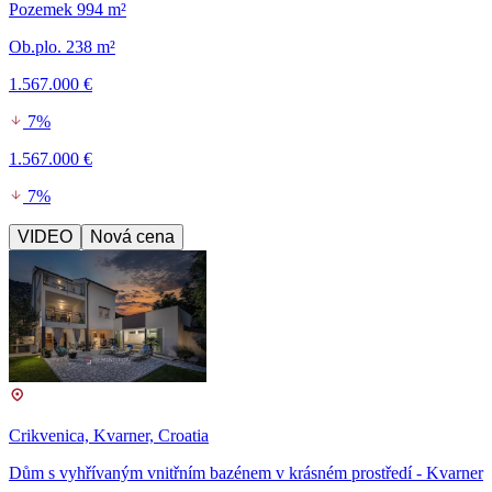
Pozemek 994 m²
Ob.plo. 238 m²
1.567.000 €
7%
1.567.000 €
7%
VIDEO
Nová cena
Crikvenica, Kvarner, Croatia
Dům s vyhřívaným vnitřním bazénem v krásném prostředí - Kvarner