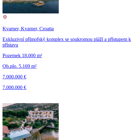
Kvarner, Kvarner, Croatia
Exkluzivní přímořský komplex se soukromou pláží a přístupem k
přístavu
Pozemek 18.000 m²
Ob.plo. 5.169 m²
7.000.000 €
7.000.000 €