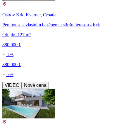
Ostrov Krk, Kvarner, Croatia
Penthouse s vlastním bazénem a střešní terasou - Krk
Ob.plo. 127 m²
880.000 €
7%
880.000 €
7%
VIDEO
Nová cena