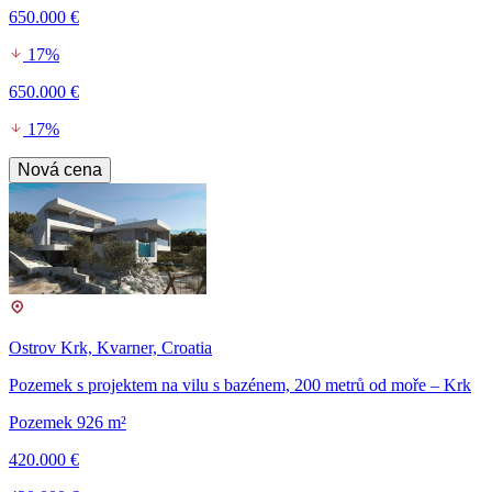
650.000 €
17%
650.000 €
17%
Nová cena
Ostrov Krk, Kvarner, Croatia
Pozemek s projektem na vilu s bazénem, 200 metrů od moře – Krk
Pozemek 926 m²
420.000 €