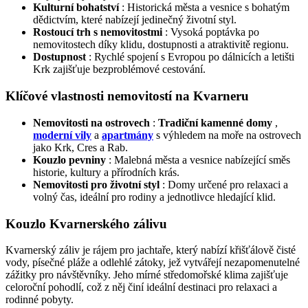
Kulturní bohatství
: Historická města a vesnice s bohatým
dědictvím, které nabízejí jedinečný životní styl.
Rostoucí trh s nemovitostmi
: Vysoká poptávka po
nemovitostech díky klidu, dostupnosti a atraktivitě regionu.
Dostupnost
: Rychlé spojení s Evropou po dálnicích a letišti
Krk zajišťuje bezproblémové cestování.
Klíčové vlastnosti nemovitostí na Kvarneru
Nemovitosti na ostrovech
:
Tradiční kamenné domy
,
moderní vily
a
apartmány
s výhledem na moře na ostrovech
jako Krk, Cres a Rab.
Kouzlo pevniny
: Malebná města a vesnice nabízející směs
historie, kultury a přírodních krás.
Nemovitosti pro životní styl
: Domy určené pro relaxaci a
volný čas, ideální pro rodiny a jednotlivce hledající klid.
Kouzlo Kvarnerského zálivu
Kvarnerský záliv je rájem pro jachtaře, který nabízí křišťálově čisté
vody, písečné pláže a odlehlé zátoky, jež vytvářejí nezapomenutelné
zážitky pro návštěvníky. Jeho mírné středomořské klima zajišťuje
celoroční pohodlí, což z něj činí ideální destinaci pro relaxaci a
rodinné pobyty.