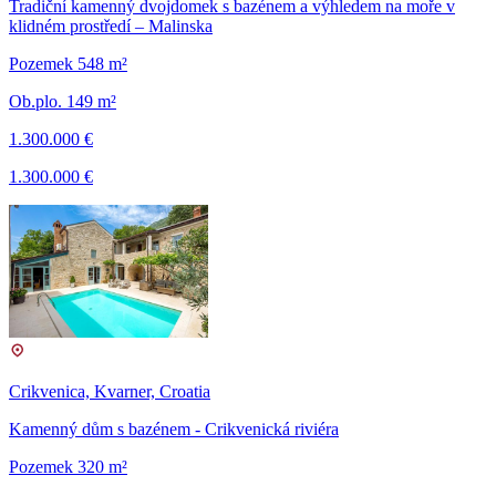
Tradiční kamenný dvojdomek s bazénem a výhledem na moře v
klidném prostředí – Malinska
Pozemek 548 m²
Ob.plo. 149 m²
1.300.000 €
1.300.000 €
Crikvenica, Kvarner, Croatia
Kamenný dům s bazénem - Crikvenická riviéra
Pozemek 320 m²