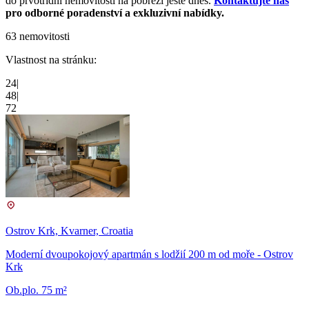
do prvotřídní nemovitosti na pobřeží ještě dnes.
Kontaktujte nás
pro odborné poradenství a exkluzivní nabídky.
63 nemovitosti
Vlastnost na stránku:
24
|
48
|
72
Ostrov Krk, Kvarner, Croatia
Moderní dvoupokojový apartmán s lodžií 200 m od moře - Ostrov
Krk
Ob.plo. 75 m²