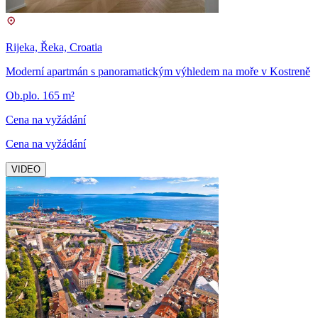
Rijeka, Řeka, Croatia
Moderní apartmán s panoramatickým výhledem na moře v Kostreně
Ob.plo. 165 m²
Cena na vyžádání
Cena na vyžádání
VIDEO