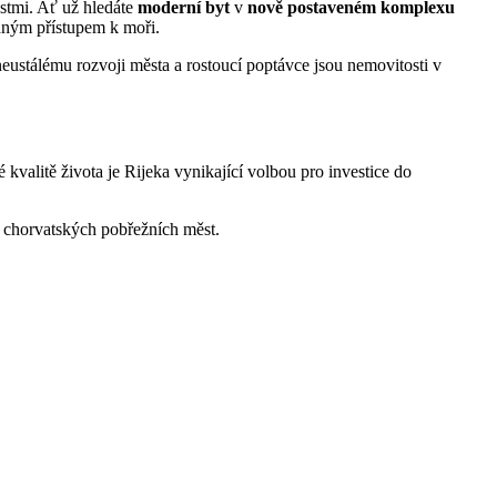
ostmi. Ať už hledáte
moderní byt
v
nově postaveném komplexu
nadným přístupem k moři.
eustálému rozvoji města a rostoucí poptávce jsou nemovitosti v
 kvalitě života je Rijeka vynikající volbou pro investice do
ch chorvatských pobřežních měst.