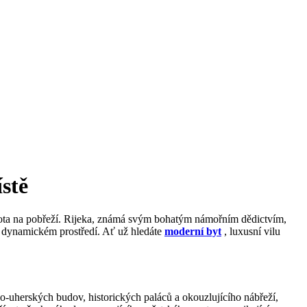
stě
života na pobřeží. Rijeka, známá svým bohatým námořním dědictvím,
 a dynamickém prostředí. Ať už hledáte
moderní byt
, luxusní vilu
sko-uherských budov, historických paláců a okouzlujícího nábřeží,