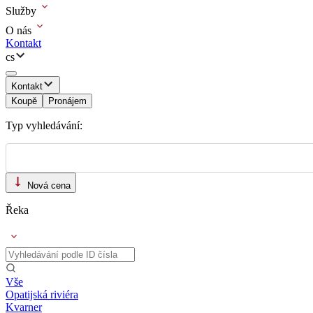
Služby
O nás
Kontakt
cs
Kontakt
Koupě
Pronájem
Typ vyhledávání:
Nová cena
Řeka
Vše
Opatijská riviéra
Kvarner