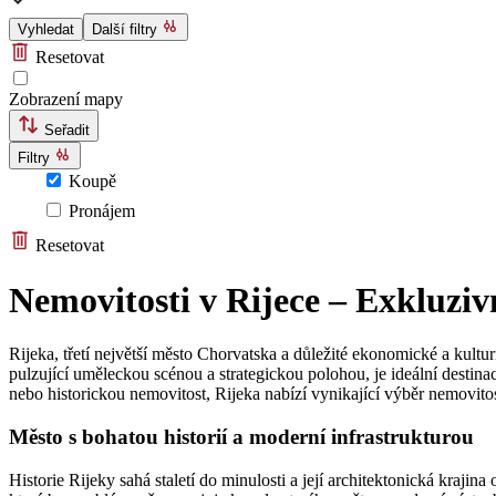
Vyhledat
Další filtry
Resetovat
Zobrazení mapy
Seřadit
Filtry
Koupě
Pronájem
Resetovat
Nemovitosti v Rijece – Exkluziv
Rijeka, třetí největší město Chorvatska a důležité ekonomické a kult
pulzující uměleckou scénou a strategickou polohou, je ideální destina
nebo historickou nemovitost, Rijeka nabízí vynikající výběr nemovitos
Město s bohatou historií a moderní infrastrukturou
Historie Rijeky sahá staletí do minulosti a její architektonická kraj