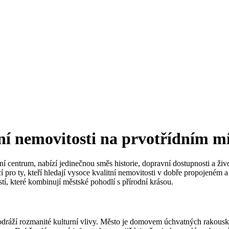
ní nemovitosti na prvotřídním mí
urní centrum, nabízí jedinečnou směs historie, dopravní dostupnosti a 
cí pro ty, kteří hledají vysoce kvalitní nemovitosti v dobře propojeném
tí, které kombinují městské pohodlí s přírodní krásou.
ina odráží rozmanité kulturní vlivy. Město je domovem úchvatných rakou