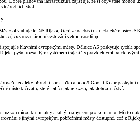
ou. Dobře plánovaná infrastruktura zajišťuje, že si obyvatelé mohou u
zinárodních škol.
vy
ěsto obsluhuje letiště Rijeka, které se nachází na nedalekém ostrově Kr
estinací, což mezinárodní cestování velmi usnadňuje.
 ji spojují s hlavními evropskými městy. Dálnice A6 poskytuje rychlé s
e Rijeka pyšní rozsáhlým systémem trajektů s pravidelnými trajektovými 
roveň nedaleký přírodní park Učka a pohoří Gorski Kotar poskytují nek
né místo k životu, které nabízí jak relaxaci, tak dobrodružství.
s nízkou mírou kriminality a silným smyslem pro komunitu. Město nabíz
 srovnání s jinými evropskými pobřežními městy dostupné, což z Rijeky 