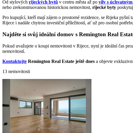
Od stylových
rijeckých bytů
v centru města až po
vily s úchvatný
nebo zrekonstruovanou historickou nemovitost,
rijecké byty
poskytují
Pro kupující, kteří mají zájem o prostorné rezidence, se Rijeka pyšní 
Rijece i nadále chytrou investiční příležitostí, ať už pro osobní potře
Najděte si svůj ideální domov s Remington Real Estat
Pokud uvažujete o koupi nemovitosti v Rijece, nyní je ideální čas proz
nemovitostí.
Kontaktujte
Remington Real Estate ještě dnes
a objevte exkluzivní
13 nemovitosti