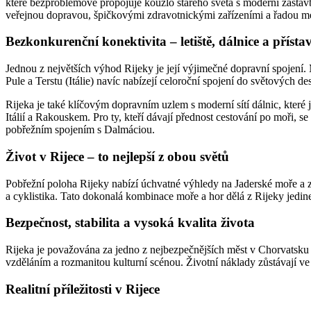
které bezproblémově propojuje kouzlo starého světa s moderní zástavb
veřejnou dopravou, špičkovými zdravotnickými zařízeními a řadou me
Bezkonkurenční konektivita – letiště, dálnice a přísta
Jednou z největších výhod Rijeky je její výjimečné dopravní spojení. M
Pule a Terstu (Itálie) navíc nabízejí celoroční spojení do světových d
Rijeka je také klíčovým dopravním uzlem s moderní sítí dálnic, které
Itálií a Rakouskem. Pro ty, kteří dávají přednost cestování po moři, s
pobřežním spojením s Dalmáciou.
Život v Rijece – to nejlepší z obou světů
Pobřežní poloha Rijeky nabízí úchvatné výhledy na Jaderské moře a zá
a cyklistika. Tato dokonalá kombinace moře a hor dělá z Rijeky jedineč
Bezpečnost, stabilita a vysoká kvalita života
Rijeka je považována za jedno z nejbezpečnějších měst v Chorvatsku 
vzděláním a rozmanitou kulturní scénou. Životní náklady zůstávají ve
Realitní příležitosti v Rijece