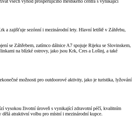
žívat všech výhod prosperujícího městského centra s vynikající
k a zajišťuje sezónní i mezinárodní lety. Hlavní letiště v Záhřebu,
pojení se Záhřebem, zatímco dálnice A7 spojuje Rijeku se Slovinskem,
linkami na blízké ostrovy, jako jsou Krk, Cres a Lošinj, a také
onečné možnosti pro outdoorové aktivity, jako je turistika, lyžování
í vysokou životní úroveň s vynikající zdravotní péčí, kvalitním
dělá atraktivní volbu pro místní i mezinárodní kupce.