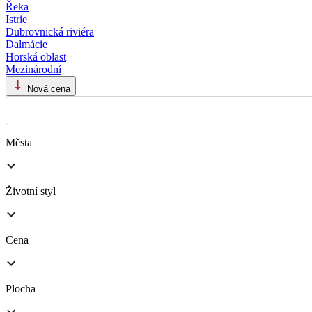
Řeka
Istrie
Dubrovnická riviéra
Dalmácie
Horská oblast
Mezinárodní
Nová cena
Města
Životní styl
Cena
Plocha