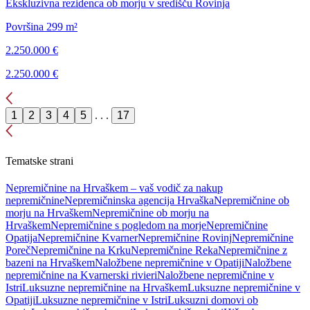
Ekskluzivna rezidenca ob morju v središču Rovinja
Površina 299 m²
2.250.000 €
2.250.000 €
1
2
3
4
5
. . .
17
Tematske strani
Nepremičnine na Hrvaškem – vaš vodič za nakup
nepremičnine
Nepremičninska agencija Hrvaška
Nepremičnine ob
morju na Hrvaškem
Nepremičnine ob morju na
Hrvaškem
Nepremičnine s pogledom na morje
Nepremičnine
Opatija
Nepremičnine Kvarner
Nepremičnine Rovinj
Nepremičnine
Poreč
Nepremičnine na Krku
Nepremičnine Reka
Nepremičnine z
bazeni na Hrvaškem
Naložbene nepremičnine v Opatiji
Naložbene
nepremičnine na Kvarnerski rivieri
Naložbene nepremičnine v
Istri
Luksuzne nepremičnine na Hrvaškem
Luksuzne nepremičnine v
Opatiji
Luksuzne nepremičnine v Istri
Luksuzni domovi ob