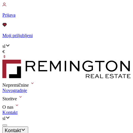
Prijava
Moji priljubljeni
sl
Nepremičnine
Novogradnje
Storitve
O nas
Kontakt
sl
Kontakt