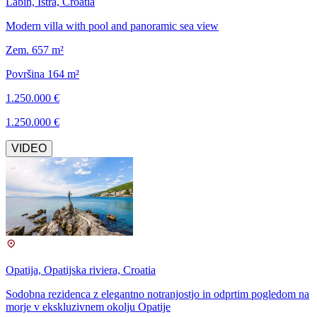
Labin, Istra, Croatia
Modern villa with pool and panoramic sea view
Zem. 657 m²
Površina 164 m²
1.250.000 €
1.250.000 €
VIDEO
Opatija, Opatijska riviera, Croatia
Sodobna rezidenca z elegantno notranjostjo in odprtim pogledom na
morje v ekskluzivnem okolju Opatije