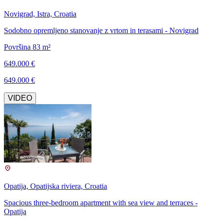
Novigrad, Istra, Croatia
Sodobno opremljeno stanovanje z vrtom in terasami - Novigrad
Površina 83 m²
649.000 €
649.000 €
VIDEO
Opatija, Opatijska riviera, Croatia
Spacious three-bedroom apartment with sea view and terraces -
Opatija