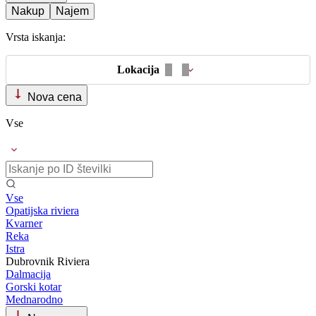
Nakup
Najem
Vrsta iskanja:
Lokacija
Nova cena
Vse
Vse
Opatijska riviera
Kvarner
Reka
Istra
Dubrovnik Riviera
Dalmacija
Gorski kotar
Mednarodno