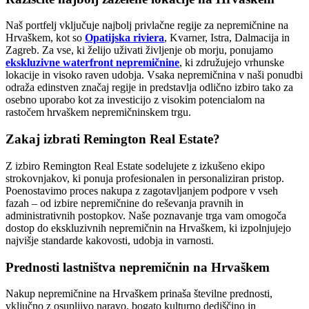
Naš portfelj vključuje najbolj privlačne regije za nepremičnine na
Hrvaškem, kot so
Opatijska riviera
, Kvarner, Istra, Dalmacija in
Zagreb. Za vse, ki želijo uživati življenje ob morju, ponujamo
ekskluzivne waterfront nepremičnine
, ki združujejo vrhunske
lokacije in visoko raven udobja. Vsaka nepremičnina v naši ponudbi
odraža edinstven značaj regije in predstavlja odlično izbiro tako za
osebno uporabo kot za investicijo z visokim potencialom na
rastočem hrvaškem nepremičninskem trgu.
Zakaj izbrati Remington Real Estate?
Z izbiro Remington Real Estate sodelujete z izkušeno ekipo
strokovnjakov, ki ponuja profesionalen in personaliziran pristop.
Poenostavimo proces nakupa z zagotavljanjem podpore v vseh
fazah – od izbire nepremičnine do reševanja pravnih in
administrativnih postopkov. Naše poznavanje trga vam omogoča
dostop do ekskluzivnih nepremičnin na Hrvaškem, ki izpolnjujejo
najvišje standarde kakovosti, udobja in varnosti.
Prednosti lastništva nepremičnin na Hrvaškem
Nakup nepremičnine na Hrvaškem prinaša številne prednosti,
vključno z osupljivo naravo, bogato kulturno dediščino in