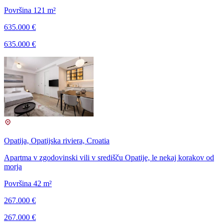
Površina 121 m²
635.000 €
635.000 €
Opatija, Opatijska riviera, Croatia
Apartma v zgodovinski vili v središču Opatije, le nekaj korakov od
morja
Površina 42 m²
267.000 €
267.000 €