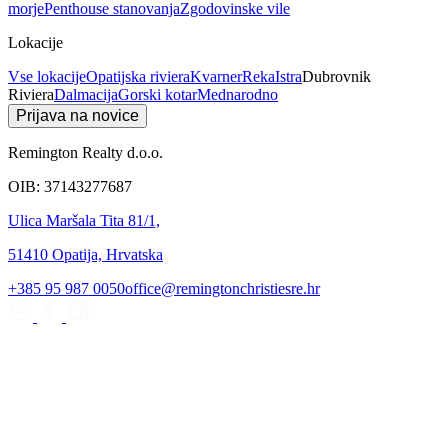
morje
Penthouse stanovanja
Zgodovinske vile
Lokacije
Vse lokacije
Opatijska riviera
Kvarner
Reka
Istra
Dubrovnik
Riviera
Dalmacija
Gorski kotar
Mednarodno
Prijava na novice
Remington Realty d.o.o.
OIB: 37143277687
Ulica Maršala Tita 81/1,
51410 Opatija, Hrvatska
+385 95 987 0050
office@remingtonchristiesre.hr