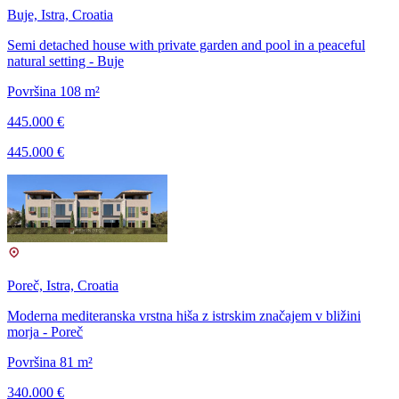
Buje, Istra, Croatia
Semi detached house with private garden and pool in a peaceful
natural setting - Buje
Površina 108 m²
445.000 €
445.000 €
Poreč, Istra, Croatia
Moderna mediteranska vrstna hiša z istrskim značajem v bližini
morja - Poreč
Površina 81 m²
340.000 €