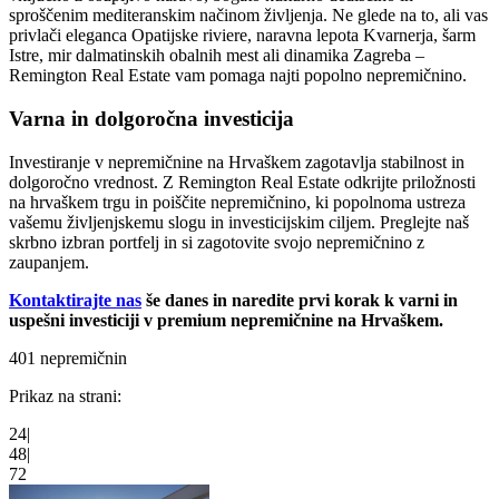
sproščenim mediteranskim načinom življenja. Ne glede na to, ali vas
privlači eleganca Opatijske riviere, naravna lepota Kvarnerja, šarm
Istre, mir dalmatinskih obalnih mest ali dinamika Zagreba –
Remington Real Estate vam pomaga najti popolno nepremičnino.
Varna in dolgoročna investicija
Investiranje v nepremičnine na Hrvaškem zagotavlja stabilnost in
dolgoročno vrednost. Z Remington Real Estate odkrijte priložnosti
na hrvaškem trgu in poiščite nepremičnino, ki popolnoma ustreza
vašemu življenjskemu slogu in investicijskim ciljem. Preglejte naš
skrbno izbran portfelj in si zagotovite svojo nepremičnino z
zaupanjem.
Kontaktirajte nas
še danes in naredite prvi korak k varni in
uspešni investiciji v premium nepremičnine na Hrvaškem.
401 nepremičnin
Prikaz na strani:
24
|
48
|
72