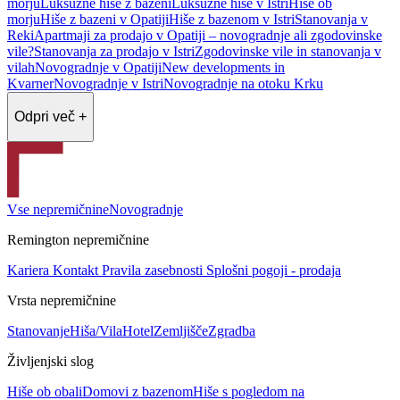
morju
Luksuzne hiše z bazeni
Luksuzne hiše v Istri
Hiše ob
morju
Hiše z bazeni v Opatiji
Hiše z bazenom v Istri
Stanovanja v
Reki
Apartmaji za prodajo v Opatiji – novogradnje ali zgodovinske
vile?
Stanovanja za prodajo v Istri
Zgodovinske vile in stanovanja v
vilah
Novogradnje v Opatiji
New developments in
Kvarner
Novogradnje v Istri
Novogradnje na otoku Krku
Odpri več +
Vse nepremičnine
Novogradnje
Remington nepremičnine
Kariera
Kontakt
Pravila zasebnosti
Splošni pogoji - prodaja
Vrsta nepremičnine
Stanovanje
Hiša/Vila
Hotel
Zemljišče
Zgradba
Življenjski slog
Hiše ob obali
Domovi z bazenom
Hiše s pogledom na