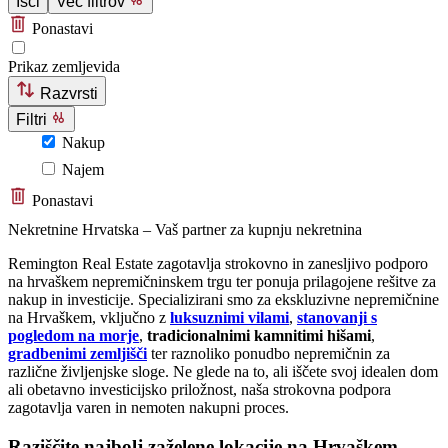
Išči
Več filtrov
Ponastavi
Prikaz zemljevida
Razvrsti
Filtri
Nakup
Najem
Ponastavi
Nekretnine Hrvatska – Vaš partner za kupnju nekretnina
Remington Real Estate zagotavlja strokovno in zanesljivo podporo
na hrvaškem nepremičninskem trgu ter ponuja prilagojene rešitve za
nakup in investicije. Specializirani smo za ekskluzivne nepremičnine
na Hrvaškem, vključno z
luksuznimi vilami
,
stanovanji s
pogledom na morje
,
tradicionalnimi kamnitimi hišami
,
gradbenimi zemljišči
ter raznoliko ponudbo nepremičnin za
različne življenjske sloge. Ne glede na to, ali iščete svoj idealen dom
ali obetavno investicijsko priložnost, naša strokovna podpora
zagotavlja varen in nemoten nakupni proces.
Raziščite najbolj zaželene lokacije na Hrvaškem