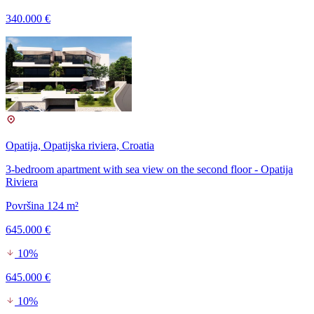
340.000 €
Opatija, Opatijska riviera, Croatia
3-bedroom apartment with sea view on the second floor - Opatija
Riviera
Površina 124 m²
645.000 €
10%
645.000 €
10%