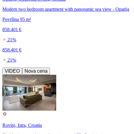
Modern two bedroom apartment with panoramic sea view - Opatija
Površina 95 m²
858.401 €
21%
858.401 €
21%
VIDEO
Nova cena
Rovinj, Istra, Croatia