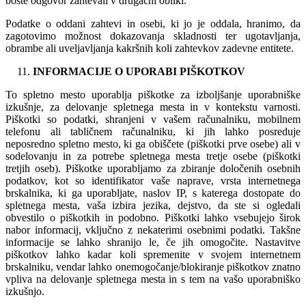
boste odgovor zahtevali v drugačni obliki.
Podatke o oddani zahtevi in osebi, ki jo je oddala, hranimo, da
zagotovimo možnost dokazovanja skladnosti ter ugotavljanja,
obrambe ali uveljavljanja kakršnih koli zahtevkov zadevne entitete.
INFORMACIJE O UPORABI PIŠKOTKOV
To spletno mesto uporablja piškotke za izboljšanje uporabniške
izkušnje, za delovanje spletnega mesta in v kontekstu varnosti.
Piškotki so podatki, shranjeni v vašem računalniku, mobilnem
telefonu ali tabličnem računalniku, ki jih lahko posreduje
neposredno spletno mesto, ki ga obiščete (piškotki prve osebe) ali v
sodelovanju in za potrebe spletnega mesta tretje osebe (piškotki
tretjih oseb). Piškotke uporabljamo za zbiranje določenih osebnih
podatkov, kot so identifikator vaše naprave, vrsta internetnega
brskalnika, ki ga uporabljate, naslov IP, s katerega dostopate do
spletnega mesta, vaša izbira jezika, dejstvo, da ste si ogledali
obvestilo o piškotkih in podobno. Piškotki lahko vsebujejo širok
nabor informacij, vključno z nekaterimi osebnimi podatki. Takšne
informacije se lahko shranijo le, če jih omogočite. Nastavitve
piškotkov lahko kadar koli spremenite v svojem internetnem
brskalniku, vendar lahko onemogočanje/blokiranje piškotkov znatno
vpliva na delovanje spletnega mesta in s tem na vašo uporabniško
izkušnjo.