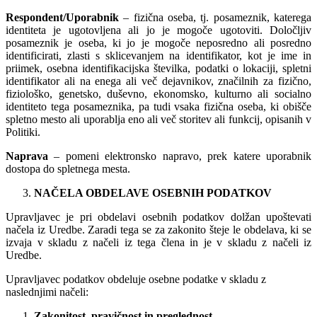
Respondent/Uporabnik
– fizična oseba, tj. posameznik, katerega
identiteta je ugotovljena ali jo je mogoče ugotoviti. Določljiv
posameznik je oseba, ki jo je mogoče neposredno ali posredno
identificirati, zlasti s sklicevanjem na identifikator, kot je ime in
priimek, osebna identifikacijska številka, podatki o lokaciji, spletni
identifikator ali na enega ali več dejavnikov, značilnih za fizično,
fiziološko, genetsko, duševno, ekonomsko, kulturno ali socialno
identiteto tega posameznika, pa tudi vsaka fizična oseba, ki obišče
spletno mesto ali uporablja eno ali več storitev ali funkcij, opisanih v
Politiki.
Naprava
– pomeni elektronsko napravo, prek katere uporabnik
dostopa do spletnega mesta.
NAČELA OBDELAVE OSEBNIH PODATKOV
Upravljavec je pri obdelavi osebnih podatkov dolžan upoštevati
načela iz Uredbe. Zaradi tega se za zakonito šteje le obdelava, ki se
izvaja v skladu z načeli iz tega člena in je v skladu z načeli iz
Uredbe.
Upravljavec podatkov obdeluje osebne podatke v skladu z
naslednjimi načeli:
Zakonitost, pravičnost in preglednost