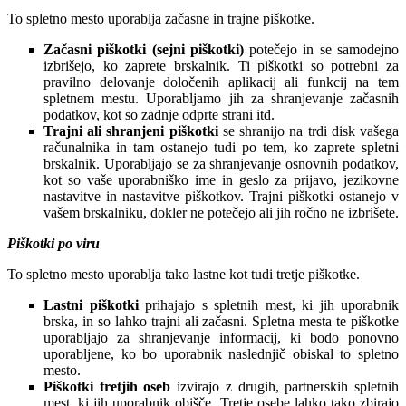
To spletno mesto uporablja začasne in trajne piškotke.
Začasni piškotki (sejni piškotki)
potečejo in se samodejno
izbrišejo, ko zaprete brskalnik. Ti piškotki so potrebni za
pravilno delovanje določenih aplikacij ali funkcij na tem
spletnem mestu. Uporabljamo jih za shranjevanje začasnih
podatkov, kot so zadnje odprte strani itd.
Trajni ali shranjeni piškotki
se shranijo na trdi disk vašega
računalnika in tam ostanejo tudi po tem, ko zaprete spletni
brskalnik. Uporabljajo se za shranjevanje osnovnih podatkov,
kot so vaše uporabniško ime in geslo za prijavo, jezikovne
nastavitve in nastavitve piškotkov. Trajni piškotki ostanejo v
vašem brskalniku, dokler ne potečejo ali jih ročno ne izbrišete.
Piškotki po viru
To spletno mesto uporablja tako lastne kot tudi tretje piškotke.
Lastni piškotki
prihajajo s spletnih mest, ki jih uporabnik
brska, in so lahko trajni ali začasni. Spletna mesta te piškotke
uporabljajo za shranjevanje informacij, ki bodo ponovno
uporabljene, ko bo uporabnik naslednjič obiskal to spletno
mesto.
Piškotki tretjih oseb
izvirajo z drugih, partnerskih spletnih
mest, ki jih uporabnik obišče. Tretje osebe lahko tako zbirajo