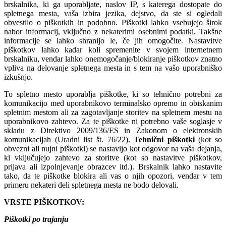
brskalnika, ki ga uporabljate, naslov IP, s katerega dostopate do
spletnega mesta, vaša izbira jezika, dejstvo, da ste si ogledali
obvestilo o piškotkih in podobno. Piškotki lahko vsebujejo širok
nabor informacij, vključno z nekaterimi osebnimi podatki. Takšne
informacije se lahko shranijo le, če jih omogočite. Nastavitve
piškotkov lahko kadar koli spremenite v svojem internetnem
brskalniku, vendar lahko onemogočanje/blokiranje piškotkov znatno
vpliva na delovanje spletnega mesta in s tem na vašo uporabniško
izkušnjo.
To spletno mesto uporablja piškotke, ki so tehnično potrebni za
komunikacijo med uporabnikovo terminalsko opremo in obiskanim
spletnim mestom ali za zagotavljanje storitev na spletnem mestu na
uporabnikovo zahtevo. Za te piškotke ni potrebno vaše soglasje v
skladu z Direktivo 2009/136/ES in Zakonom o elektronskih
komunikacijah (Uradni list št. 76/22).
Tehnični piškotki
(kot so
obvezni ali nujni piškotki) se nastavijo kot odgovor na vaša dejanja,
ki vključujejo zahtevo za storitve (kot so nastavitve piškotkov,
prijava ali izpolnjevanje obrazcev itd.). Brskalnik lahko nastavite
tako, da te piškotke blokira ali vas o njih opozori, vendar v tem
primeru nekateri deli spletnega mesta ne bodo delovali.
VRSTE PIŠKOTKOV:
Piškotki po trajanju