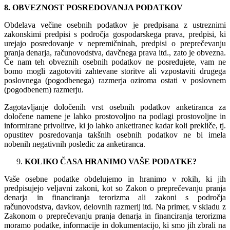
8. OBVEZNOST POSREDOVANJA PODATKOV
Obdelava večine osebnih podatkov je predpisana z ustreznimi
zakonskimi predpisi s področja gospodarskega prava, predpisi, ki
urejajo posredovanje v nepremičninah, predpisi o preprečevanju
pranja denarja, računovodstva, davčnega prava itd., zato je obvezna.
Če nam teh obveznih osebnih podatkov ne posredujete, vam ne
bomo mogli zagotoviti zahtevane storitve ali vzpostaviti drugega
poslovnega (pogodbenega) razmerja oziroma ostati v poslovnem
(pogodbenem) razmerju.
Zagotavljanje določenih vrst osebnih podatkov anketiranca za
določene namene je lahko prostovoljno na podlagi prostovoljne in
informirane privolitve, ki jo lahko anketiranec kadar koli prekliče, tj.
opustitev posredovanja takšnih osebnih podatkov ne bi imela
nobenih negativnih posledic za anketiranca.
KOLIKO ČASA HRANIMO VAŠE PODATKE?
Vaše osebne podatke obdelujemo in hranimo v rokih, ki jih
predpisujejo veljavni zakoni, kot so Zakon o preprečevanju pranja
denarja in financiranja terorizma ali zakoni s področja
računovodstva, davkov, delovnih razmerij itd. Na primer, v skladu z
Zakonom o preprečevanju pranja denarja in financiranja terorizma
moramo podatke, informacije in dokumentacijo, ki smo jih zbrali na