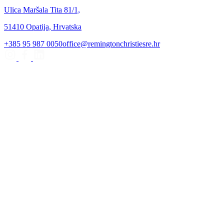
Ulica Maršala Tita 81/1,
51410 Opatija, Hrvatska
+385 95 987 0050
office@remingtonchristiesre.hr