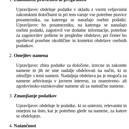
Upravljavec obdeluje podatke v skladu z vsemi veljavnimi
zakonskimi določbami in pri tem varuje vse potrebne pravice
posameznika, na katerega se nanašajo osebni podatki.
Upravljavec bo posamezniku, na katerega se nanašajo
osebni podatki, zagotovil vse dodatne informacije, potrebne
za zagotovitev poštene in pregledne obdelave, pri čemer bo
upošteval posebne okoliščine in kontekst obdelave osebnih
podatkov.
Omejitev namena
Upravljavec zbira podatke za določene, izrecne in zakonite
namene in jih ne sme nadalje obdelovati na način, ki ni
združljiv s temi nameni. Nadaljnja obdelava pa je mogoča za
namene arhiviranja v javnem interesu, za znanstveno- ali
zgodovinsko-raziskovalne namene ali za statistične namene.
Zmanjšanje podatkov
Upravljavec obdeluje le podatke, ki so ustrezni, relevantni in
omejeni na tisto, kar je potrebno glede na namene, za katere
se obdelujejo.
Natančnost