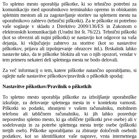
To spletno mesto uporablja piškotke, ki so tehnično potrebni za
komunikacijo med uporabnikovo terminalsko opremo in obiskanim
spletnim mestom ali za zagotavljanje storitev na spletnem mestu na
uporabnikovo zahtevo (tehnični piškotki). Za te piškotke ni potrebno
vaše soglasje v skladu z Direktivo 2009/136/ES in Zakonom o
elektronskih komunikacijah (Uradni list št. 76/22). Tehnični piškotki
(kot so obvezni ali nujni piškotki) se nastavijo kot odgovor na vaša
dejanja, ki vključujejo zahtevo za storitve (kot so nastavitve
piškotkov, prijava ali izpolnjevanje obrazcev itd.). Brskalnik lahko
nastavite tako, da te piškotke blokira ali vas o njih opozori, vendar v
tem primeru nekateri deli spletnega mesta ne bodo delovali.
Za več informacij o tem, katere piškotke natančno uporabljamo, si
oglejte naše nastavitve piškotkov/pravilnik o piškotkih spodaj:
Nastavitve piškotkov/Pravilnik o piškotkih
To spletno mesto uporablja piškotke za izboljšanje uporabniške
izkušnje, za delovanje spletnega mesta in v kontekstu varnosti.
Piškotki so podatki, shranjeni v vašem računalniku, mobilnem
telefonu ali tabličnem računalniku, ki jih lahko posreduje
neposredno spletno mesto, ki ga obiščete (piškotki prve osebe) ali v
sodelovanju in za potrebe spletnega mesta tretje osebe (piškotki
tretjih oseb). Piškotke uporabljamo za zbiranje določenih osebnih
podatkov, kot so identifikator vaše naprave, vrsta internetnega