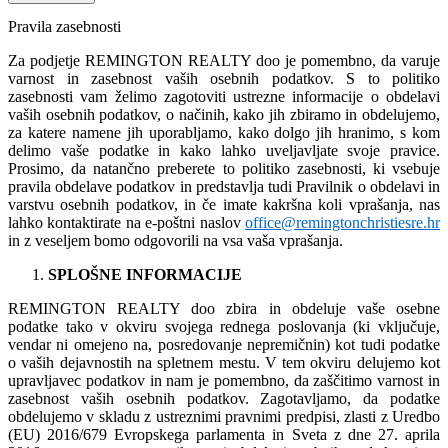
Pravila zasebnosti
Za podjetje REMINGTON REALTY doo je pomembno, da varuje
varnost in zasebnost vaših osebnih podatkov. S to politiko
zasebnosti vam želimo zagotoviti ustrezne informacije o obdelavi
vaših osebnih podatkov, o načinih, kako jih zbiramo in obdelujemo,
za katere namene jih uporabljamo, kako dolgo jih hranimo, s kom
delimo vaše podatke in kako lahko uveljavljate svoje pravice.
Prosimo, da natančno preberete to politiko zasebnosti, ki vsebuje
pravila obdelave podatkov in predstavlja tudi Pravilnik o obdelavi in
varstvu osebnih podatkov, in če imate kakršna koli vprašanja, nas
lahko kontaktirate na e-poštni naslov
office@remingtonchristiesre.hr
in z veseljem bomo odgovorili na vsa vaša vprašanja.
SPLOŠNE INFORMACIJE
REMINGTON REALTY doo zbira in obdeluje vaše osebne
podatke tako v okviru svojega rednega poslovanja (ki vključuje,
vendar ni omejeno na, posredovanje nepremičnin) kot tudi podatke
o vaših dejavnostih na spletnem mestu. V tem okviru delujemo kot
upravljavec podatkov in nam je pomembno, da zaščitimo varnost in
zasebnost vaših osebnih podatkov. Zagotavljamo, da podatke
obdelujemo v skladu z ustreznimi pravnimi predpisi, zlasti z Uredbo
(EU) 2016/679 Evropskega parlamenta in Sveta z dne 27. aprila