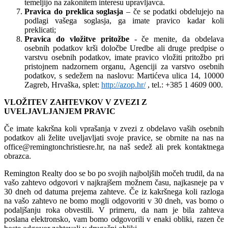
temeljijo na zakonitem interesu upravljavca.
Pravica do preklica soglasja
– če se podatki obdelujejo na
podlagi vašega soglasja, ga imate pravico kadar koli
preklicati;
Pravica do vložitve pritožbe
- če menite, da obdelava
osebnih podatkov krši določbe Uredbe ali druge predpise o
varstvu osebnih podatkov, imate pravico vložiti pritožbo pri
pristojnem nadzornem organu, Agenciji za varstvo osebnih
podatkov, s sedežem na naslovu: Martićeva ulica 14, 10000
Zagreb, Hrvaška, splet:
http://azop.hr/
, tel.: +385 1 4609 000.
VLOŽITEV ZAHTEVKOV V ZVEZI Z
UVELJAVLJANJEM PRAVIC
Če imate kakršna koli vprašanja v zvezi z obdelavo vaših osebnih
podatkov ali želite uveljavljati svoje pravice, se obrnite na nas na
office@remingtonchristiesre.hr, na naš sedež ali prek kontaktnega
obrazca.
Remington Realty doo se bo po svojih najboljših močeh trudil, da na
vašo zahtevo odgovori v najkrajšem možnem času, najkasneje pa v
30 dneh od datuma prejema zahteve. Če iz kakršnega koli razloga
na vašo zahtevo ne bomo mogli odgovoriti v 30 dneh, vas bomo o
podaljšanju roka obvestili. V primeru, da nam je bila zahteva
poslana elektronsko, vam bomo odgovorili v enaki obliki, razen če