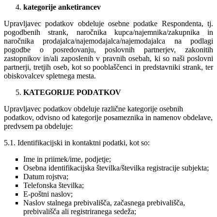
kategorije anketirancev
Upravljavec podatkov obdeluje osebne podatke Respondenta, tj.
pogodbenih strank, naročnika kupca/najemnika/zakupnika in
naročnika prodajalca/najemodajalca/najemodajalca na podlagi
pogodbe o posredovanju, poslovnih partnerjev, zakonitih
zastopnikov in/ali zaposlenih v pravnih osebah, ki so naši poslovni
partnerji, tretjih oseb, kot so pooblaščenci in predstavniki strank, ter
obiskovalcev spletnega mesta.
KATEGORIJE PODATKOV
Upravljavec podatkov obdeluje različne kategorije osebnih
podatkov, odvisno od kategorije posameznika in namenov obdelave,
predvsem pa obdeluje:
5.1. Identifikacijski in kontaktni podatki, kot so:
Ime in priimek/ime, podjetje;
Osebna identifikacijska številka/številka registracije subjekta;
Datum rojstva;
Telefonska številka;
E-poštni naslov;
Naslov stalnega prebivališča, začasnega prebivališča,
prebivališča ali registriranega sedeža;