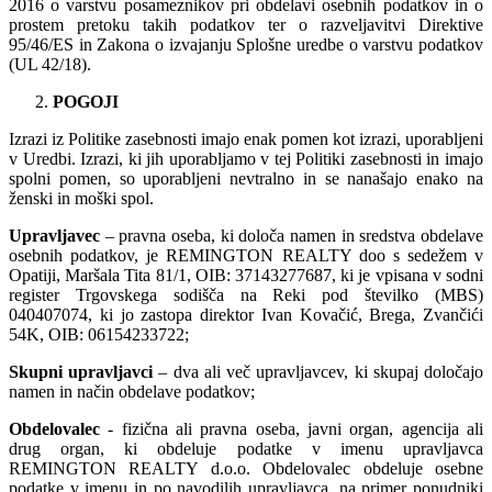
2016 o varstvu posameznikov pri obdelavi osebnih podatkov in o
prostem pretoku takih podatkov ter o razveljavitvi Direktive
95/46/ES in Zakona o izvajanju Splošne uredbe o varstvu podatkov
(UL 42/18).
POGOJI
Izrazi iz Politike zasebnosti imajo enak pomen kot izrazi, uporabljeni
v Uredbi. Izrazi, ki jih uporabljamo v tej Politiki zasebnosti in imajo
spolni pomen, so uporabljeni nevtralno in se nanašajo enako na
ženski in moški spol.
Upravljavec
– pravna oseba, ki določa namen in sredstva obdelave
osebnih podatkov, je REMINGTON REALTY doo s sedežem v
Opatiji, Maršala Tita 81/1, OIB: 37143277687, ki je vpisana v sodni
register Trgovskega sodišča na Reki pod številko (MBS)
040407074, ki jo zastopa direktor Ivan Kovačić, Brega, Zvančići
54K, OIB: 06154233722;
Skupni upravljavci
– dva ali več upravljavcev, ki skupaj določajo
namen in način obdelave podatkov;
Obdelovalec
- fizična ali pravna oseba, javni organ, agencija ali
drug organ, ki obdeluje podatke v imenu upravljavca
REMINGTON REALTY d.o.o. Obdelovalec obdeluje osebne
podatke v imenu in po navodilih upravljavca, na primer ponudniki