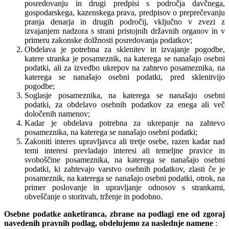
posredovanju in drugi predpisi s področja davčnega,
gospodarskega, kazenskega prava, predpisov o preprečevanju
pranja denarja in drugih področij, vključno v zvezi z
izvajanjem nadzora s strani pristojnih državnih organov in v
primeru zakonske dolžnosti posredovanja podatkov;
Obdelava je potrebna za sklenitev in izvajanje pogodbe,
katere stranka je posameznik, na katerega se nanašajo osebni
podatki, ali za izvedbo ukrepov na zahtevo posameznika, na
katerega se nanašajo osebni podatki, pred sklenitvijo
pogodbe;
Soglasje posameznika, na katerega se nanašajo osebni
podatki, za obdelavo osebnih podatkov za enega ali več
določenih namenov;
Kadar je obdelava potrebna za ukrepanje na zahtevo
posameznika, na katerega se nanašajo osebni podatki;
Zakoniti interes upravljavca ali tretje osebe, razen kadar nad
temi interesi prevladajo interesi ali temeljne pravice in
svoboščine posameznika, na katerega se nanašajo osebni
podatki, ki zahtevajo varstvo osebnih podatkov, zlasti če je
posameznik, na katerega se nanašajo osebni podatki, otrok, na
primer poslovanje in upravljanje odnosov s strankami,
obveščanje o storitvah, trženje in podobno.
Osebne podatke anketiranca, zbrane na podlagi ene od zgoraj
navedenih pravnih podlag, obdelujemo za naslednje namene
: