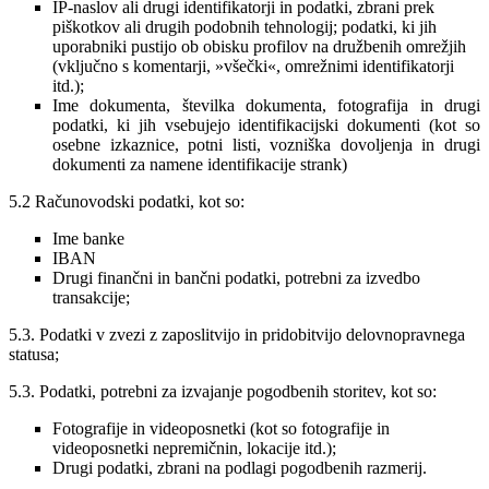
IP-naslov ali drugi identifikatorji in podatki, zbrani prek
piškotkov ali drugih podobnih tehnologij; podatki, ki jih
uporabniki pustijo ob obisku profilov na družbenih omrežjih
(vključno s komentarji, »všečki«, omrežnimi identifikatorji
itd.);
Ime dokumenta, številka dokumenta, fotografija in drugi
podatki, ki jih vsebujejo identifikacijski dokumenti (kot so
osebne izkaznice, potni listi, vozniška dovoljenja in drugi
dokumenti za namene identifikacije strank)
5.2 Računovodski podatki, kot so:
Ime banke
IBAN
Drugi finančni in bančni podatki, potrebni za izvedbo
transakcije;
5.3. Podatki v zvezi z zaposlitvijo in pridobitvijo delovnopravnega
statusa;
5.3. Podatki, potrebni za izvajanje pogodbenih storitev, kot so:
Fotografije in videoposnetki (kot so fotografije in
videoposnetki nepremičnin, lokacije itd.);
Drugi podatki, zbrani na podlagi pogodbenih razmerij.