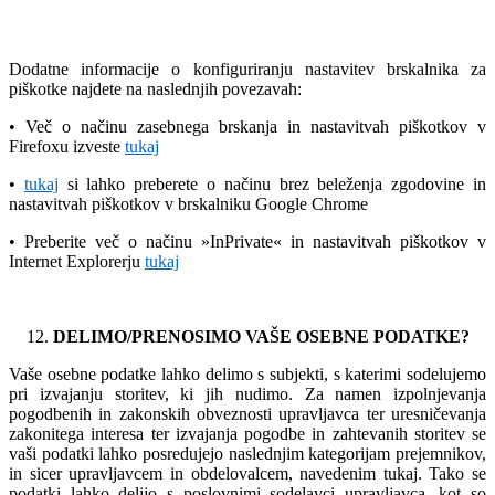
Dodatne informacije o konfiguriranju nastavitev brskalnika za
piškotke najdete na naslednjih povezavah:
• Več o načinu zasebnega brskanja in nastavitvah piškotkov v
Firefoxu izveste
tukaj
•
tukaj
si lahko preberete o načinu brez beleženja zgodovine in
nastavitvah piškotkov v brskalniku Google Chrome
• Preberite več o načinu »InPrivate« in nastavitvah piškotkov v
Internet Explorerju
tukaj
DELIMO/PRENOSIMO VAŠE OSEBNE PODATKE?
Vaše osebne podatke lahko delimo s subjekti, s katerimi sodelujemo
pri izvajanju storitev, ki jih nudimo. Za namen izpolnjevanja
pogodbenih in zakonskih obveznosti upravljavca ter uresničevanja
zakonitega interesa ter izvajanja pogodbe in zahtevanih storitev se
vaši podatki lahko posredujejo naslednjim kategorijam prejemnikov,
in sicer upravljavcem in obdelovalcem, navedenim tukaj. Tako se
podatki lahko delijo s poslovnimi sodelavci upravljavca, kot so