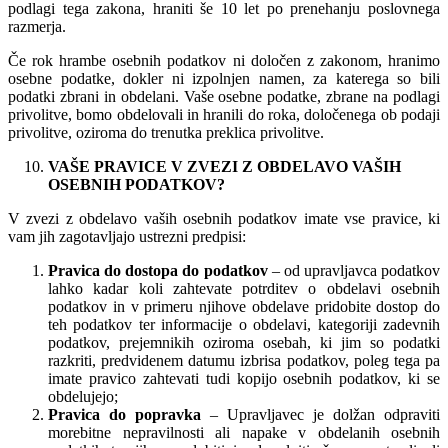
podlagi tega zakona, hraniti še 10 let po prenehanju poslovnega
razmerja.
Če rok hrambe osebnih podatkov ni določen z zakonom, hranimo
osebne podatke, dokler ni izpolnjen namen, za katerega so bili
podatki zbrani in obdelani. Vaše osebne podatke, zbrane na podlagi
privolitve, bomo obdelovali in hranili do roka, določenega ob podaji
privolitve, oziroma do trenutka preklica privolitve.
VAŠE PRAVICE V ZVEZI Z OBDELAVO VAŠIH
OSEBNIH PODATKOV?
V zvezi z obdelavo vaših osebnih podatkov imate vse pravice, ki
vam jih zagotavljajo ustrezni predpisi:
Pravica do dostopa do podatkov
– od upravljavca podatkov
lahko kadar koli zahtevate potrditev o obdelavi osebnih
podatkov in v primeru njihove obdelave pridobite dostop do
teh podatkov ter informacije o obdelavi, kategoriji zadevnih
podatkov, prejemnikih oziroma osebah, ki jim so podatki
razkriti, predvidenem datumu izbrisa podatkov, poleg tega pa
imate pravico zahtevati tudi kopijo osebnih podatkov, ki se
obdelujejo;
Pravica do popravka
– Upravljavec je dolžan odpraviti
morebitne nepravilnosti ali napake v obdelanih osebnih