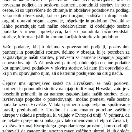
povezana podjetja in poslovni partnerji, ponudniki storitev in tretje
osebe, ki so upravičene do zbiranja in obdelave podatkov na podlagi
zakonskih obveznosti, kot so javni organi, sodišča in drugi sodni
organi, upravni organi, agencije, inšpekcije in podobno. Podatki se
lahko posredujejo tudi našim obdelovalcem, ki obdelujejo osebne
podatke v imenu upravljavca, kot so ponudniki računovodskih
storitev, informacijskih in komunikacijskih storitev in podobno.
Vaše podatke, ki jih delimo s povezanimi podjetji, poslovnimi
partnerji in ponudniki storitev, delimo v obsegu, ki je potreben za
zagotavljanje naših storitev, predvsem za namene izvajanja pogodb
o posredovanju. Naši poslovni partnerji obdelujejo osebne podatke
kot upravljavci podatkov v okviru storitev, ki nam jih opravljajo ali
ki jih mi opravljamo njim, ali s katerimi poslujemo na drug način.
Čeprav ima upravljavec sedež na Hrvaškem, se naši poslovni
partnerji in ponudniki storitev nahajajo tudi zunaj Hrvaške, zato je v
posebnih primerih in za namene zagotavljanja naših storitev, zlasti
izvrševanja pogodbe o posredovanju, možno prenesti vaše osebne
podatke izven Hrvaške. V takih primerih zagotavljamo spoštovanje
pravil, predpisanih z Uredbo, in sprejemamo potrebne zaščitne
ukrepe v skladu s predpisi, ki veljajo v Evropski uniji. V primeru, da
se nekateri prejemniki nahajajo v tako imenovanih tretjih državah, tj.
v državah zunaj Evropskega gospodarskega prostora, bomo od njih
zahtevali, da zagotovijo ustrezno raven zaščite z ukrepi, ki jih določa