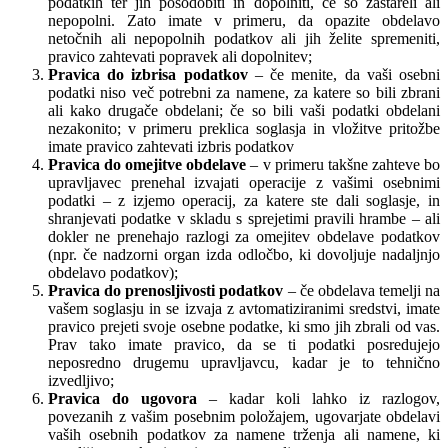
podatkih ter jih posodobiti in dopolniti, če so zastareli ali
nepopolni. Zato imate v primeru, da opazite obdelavo
netočnih ali nepopolnih podatkov ali jih želite spremeniti,
pravico zahtevati popravek ali dopolnitev;
Pravica do izbrisa podatkov
– če menite, da vaši osebni
podatki niso več potrebni za namene, za katere so bili zbrani
ali kako drugače obdelani; če so bili vaši podatki obdelani
nezakonito; v primeru preklica soglasja in vložitve pritožbe
imate pravico zahtevati izbris podatkov
Pravica do omejitve obdelave
– v primeru takšne zahteve bo
upravljavec prenehal izvajati operacije z vašimi osebnimi
podatki – z izjemo operacij, za katere ste dali soglasje, in
shranjevati podatke v skladu s sprejetimi pravili hrambe – ali
dokler ne prenehajo razlogi za omejitev obdelave podatkov
(npr. če nadzorni organ izda odločbo, ki dovoljuje nadaljnjo
obdelavo podatkov);
Pravica do prenosljivosti podatkov
– če obdelava temelji na
vašem soglasju in se izvaja z avtomatiziranimi sredstvi, imate
pravico prejeti svoje osebne podatke, ki smo jih zbrali od vas.
Prav tako imate pravico, da se ti podatki posredujejo
neposredno drugemu upravljavcu, kadar je to tehnično
izvedljivo;
Pravica do ugovora
– kadar koli lahko iz razlogov,
povezanih z vašim posebnim položajem, ugovarjate obdelavi
vaših osebnih podatkov za namene trženja ali namene, ki