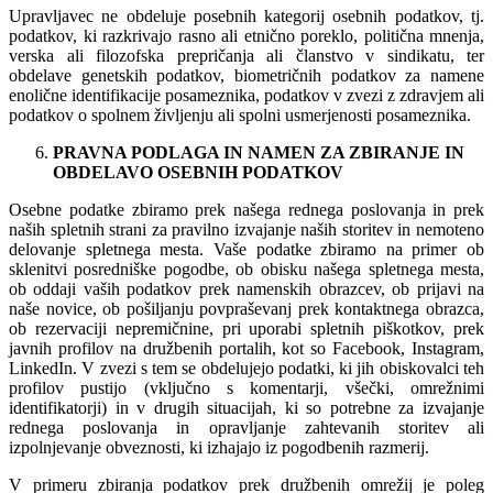
Upravljavec ne obdeluje posebnih kategorij osebnih podatkov, tj.
podatkov, ki razkrivajo rasno ali etnično poreklo, politična mnenja,
verska ali filozofska prepričanja ali članstvo v sindikatu, ter
obdelave genetskih podatkov, biometričnih podatkov za namene
enolične identifikacije posameznika, podatkov v zvezi z zdravjem ali
podatkov o spolnem življenju ali spolni usmerjenosti posameznika.
PRAVNA PODLAGA IN NAMEN ZA ZBIRANJE IN
OBDELAVO OSEBNIH PODATKOV
Osebne podatke zbiramo prek našega rednega poslovanja in prek
naših spletnih strani za pravilno izvajanje naših storitev in nemoteno
delovanje spletnega mesta. Vaše podatke zbiramo na primer ob
sklenitvi posredniške pogodbe, ob obisku našega spletnega mesta,
ob oddaji vaših podatkov prek namenskih obrazcev, ob prijavi na
naše novice, ob pošiljanju povpraševanj prek kontaktnega obrazca,
ob rezervaciji nepremičnine, pri uporabi spletnih piškotkov, prek
javnih profilov na družbenih portalih, kot so Facebook, Instagram,
LinkedIn. V zvezi s tem se obdelujejo podatki, ki jih obiskovalci teh
profilov pustijo (vključno s komentarji, všečki, omrežnimi
identifikatorji) in v drugih situacijah, ki so potrebne za izvajanje
rednega poslovanja in opravljanje zahtevanih storitev ali
izpolnjevanje obveznosti, ki izhajajo iz pogodbenih razmerij.
V primeru zbiranja podatkov prek družbenih omrežij je poleg