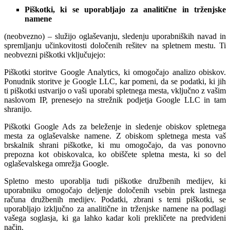
Piškotki, ki se uporabljajo za analitične in trženjske
namene
(neobvezno) – služijo oglaševanju, sledenju uporabniških navad in
spremljanju učinkovitosti določenih rešitev na spletnem mestu. Ti
neobvezni piškotki vključujejo:
Piškotki storitve Google Analytics, ki omogočajo analizo obiskov.
Ponudnik storitve je Google LLC, kar pomeni, da se podatki, ki jih
ti piškotki ustvarijo o vaši uporabi spletnega mesta, vključno z vašim
naslovom IP, prenesejo na strežnik podjetja Google LLC in tam
shranijo.
Piškotki Google Ads za beleženje in sledenje obiskov spletnega
mesta za oglaševalske namene. Z obiskom spletnega mesta vaš
brskalnik shrani piškotke, ki mu omogočajo, da vas ponovno
prepozna kot obiskovalca, ko obiščete spletna mesta, ki so del
oglaševalskega omrežja Google.
Spletno mesto uporablja tudi piškotke družbenih medijev, ki
uporabniku omogočajo deljenje določenih vsebin prek lastnega
računa družbenih medijev. Podatki, zbrani s temi piškotki, se
uporabljajo izključno za analitične in trženjske namene na podlagi
vašega soglasja, ki ga lahko kadar koli prekličete na predvideni
način.