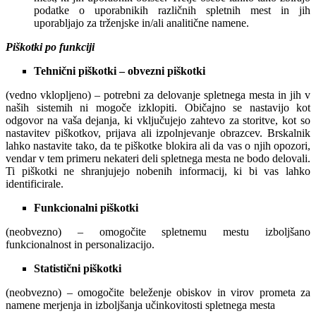
podatke o uporabnikih različnih spletnih mest in jih
uporabljajo za trženjske in/ali analitične namene.
Piškotki po funkciji
Tehnični piškotki – obvezni piškotki
(vedno vklopljeno) – potrebni za delovanje spletnega mesta in jih v
naših sistemih ni mogoče izklopiti. Običajno se nastavijo kot
odgovor na vaša dejanja, ki vključujejo zahtevo za storitve, kot so
nastavitev piškotkov, prijava ali izpolnjevanje obrazcev. Brskalnik
lahko nastavite tako, da te piškotke blokira ali da vas o njih opozori,
vendar v tem primeru nekateri deli spletnega mesta ne bodo delovali.
Ti piškotki ne shranjujejo nobenih informacij, ki bi vas lahko
identificirale.
Funkcionalni piškotki
(neobvezno) – omogočite spletnemu mestu izboljšano
funkcionalnost in personalizacijo.
Statistični piškotki
(neobvezno) – omogočite beleženje obiskov in virov prometa za
namene merjenja in izboljšanja učinkovitosti spletnega mesta