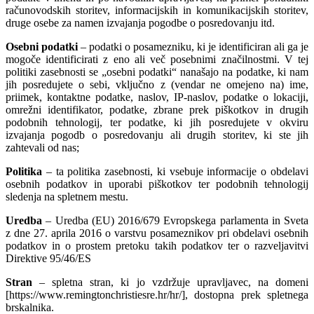
računovodskih storitev, informacijskih in komunikacijskih storitev,
druge osebe za namen izvajanja pogodbe o posredovanju itd.
Osebni podatki
– podatki o posamezniku, ki je identificiran ali ga je
mogoče identificirati z eno ali več posebnimi značilnostmi. V tej
politiki zasebnosti se „osebni podatki“ nanašajo na podatke, ki nam
jih posredujete o sebi, vključno z (vendar ne omejeno na) ime,
priimek, kontaktne podatke, naslov, IP-naslov, podatke o lokaciji,
omrežni identifikator, podatke, zbrane prek piškotkov in drugih
podobnih tehnologij, ter podatke, ki jih posredujete v okviru
izvajanja pogodb o posredovanju ali drugih storitev, ki ste jih
zahtevali od nas;
Politika
– ta politika zasebnosti, ki vsebuje informacije o obdelavi
osebnih podatkov in uporabi piškotkov ter podobnih tehnologij
sledenja na spletnem mestu.
Uredba
– Uredba (EU) 2016/679 Evropskega parlamenta in Sveta
z dne 27. aprila 2016 o varstvu posameznikov pri obdelavi osebnih
podatkov in o prostem pretoku takih podatkov ter o razveljavitvi
Direktive 95/46/ES
Stran
– spletna stran, ki jo vzdržuje upravljavec, na domeni
[https://www.remingtonchristiesre.hr/hr/], dostopna prek spletnega
brskalnika.