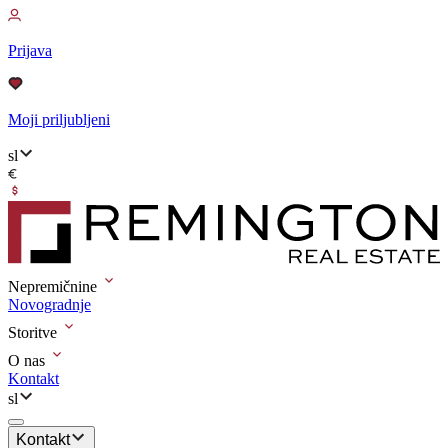
Prijava
Moji priljubljeni
sl
Nepremičnine
Novogradnje
Storitve
O nas
Kontakt
sl
Kontakt