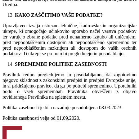
Uredba.
KAKO ZAŠČITIMO VAŠE PODATKE?
Upravljavec izvaja ustrezne tehnične, kadrovske in organizacijske
ukrepe, ki omogočajo učinkovito uporabo načel varstva podatkov
ter varujejo zbrane podatke pred nenamerno izgubo ali uničenjem,
pred nepooblaščenim dostopom ali nepooblaščeno spremembo ter
pred nepooblaščenim razkritjem ali dostopom do vaših osebnih
podatkov. Ti ukrepi se po potrebi pregledujejo in posodabljajo.
SPREMEMBE POLITIKE ZASEBNOSTI
Pravilnik redno pregledujemo in posodabljamo, da zagotovimo
njegovo skladnost z zakonskimi predpisi in predpisi Evropske unije,
in si pridržujemo pravico, da ga po potrebi spremenimo. Uporabniki
bodo o vseh spremembah Pravilnika obveščeni z objavo
revidiranega Pravilnika na spletnem mestu.
Politika zasebnosti je bila nazadnje posodobljena 08.03.2023.
Politika zasebnosti velja od 01.09.2020.