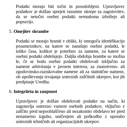
Podatki morajo biti točni in posodobljeni. Upravljavec
podatkov je dolžan sprejeti razumne ukrepe za zagotovitev,
da se netočni osebni podatki nemudoma izbrišejo ali
popravijo.
Omejitev shrambe
Podatki se morajo hraniti v obliki, ki omogoča identifikacijo
posameznikov, na katere se nanašajo osebni podatki, le
toliko časa, kolikor je potrebno za namene, za katere se
osebni podatki obdelujejo. Daljša obdobja hrambe so možna
le, če se bodo osebni podatki obdelovali izključno za
namene arhiviranja v javnem interesu, za znanstveno- ali
zgodovinsko-raziskovalne namene ali za statistične namene,
ob upoštevanju izvajanja ustreznih zaščitnih ukrepov, kot jih
predpisuje Uredba.
Integriteta in zaupnost
Upravljavec je dolžan obdelovati podatke na način, ki
zagotavlja ustrezno varnost osebnih podatkov, vključno z
zaščito pred nepooblaščeno ali nezakonito obdelavo ter pred
nenamerno izgubo, uničenjem ali poškodbo z uporabo
ustreznih tehničnih ali organizacijskih ukrepov.