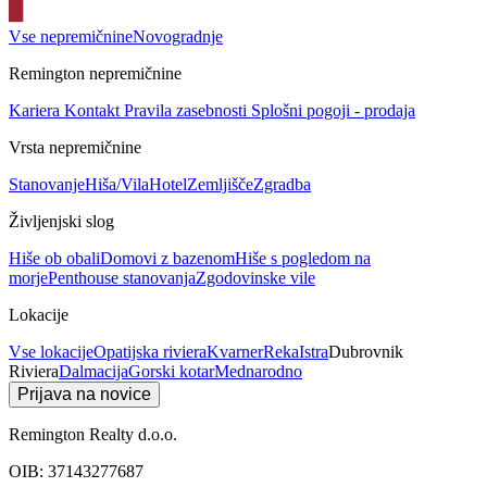
Vse nepremičnine
Novogradnje
Remington nepremičnine
Kariera
Kontakt
Pravila zasebnosti
Splošni pogoji - prodaja
Vrsta nepremičnine
Stanovanje
Hiša/Vila
Hotel
Zemljišče
Zgradba
Življenjski slog
Hiše ob obali
Domovi z bazenom
Hiše s pogledom na
morje
Penthouse stanovanja
Zgodovinske vile
Lokacije
Vse lokacije
Opatijska riviera
Kvarner
Reka
Istra
Dubrovnik
Riviera
Dalmacija
Gorski kotar
Mednarodno
Prijava na novice
Remington Realty d.o.o.
OIB: 37143277687