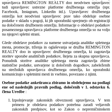
upravljavca REMINGTON REALTY doo neodvisen upravljavec
tudi upravljavec ustrezne platforme družbenega omrežja (npr.
Facebook, Instagram, Linkedin itd.). Upravljavec družbenega
omrežja kot neodvisni upravljavec prav tako obdeluje osebne
podatke v skladu s pogoji, ki jih uporabniki sprejmejo ob registraciji
na določenem družbenem omrežju. Informacije o obdelavi podatkov
posameznega upravljavca platforme družbenega omrežja so na voljo
na njegovi spletni strani.
Glede obdelave podatkov za namene ustvarjanja analitike spletnega
mesta, promocije, trženja in oglaševanja se družba REMINGTON
REALTY doo in upravljavec družbenega omrežja, ki zagotavlja
storitev uporabe analitičnih podatkov, štejeta za skupna upravljavca.
Ponudnik storitve analitike spletnega mesta zagotavlja zbirne
statistične podatke, ustvarjene iz določenih dogodkov, zabeleženih
na strežnikih upravljavca družbenega omrežja, ko uporabniki
komunicirajo s spletnimi mesti in vsebino, povezano z njimi.
Osebne podatke anketiranca zbiramo in obdelujemo na podlagi
ene od naslednjih pravnih podlag, določenih v 1. odstavku 6.
člena Uredbe
:
Izpolnjevanje zakonskih obveznosti upravljavca. V tem
primeru je obdelava podatkov potrebna zaradi veljavnih
zakonskih predpisov, kot so Zakon o nepremičninskem