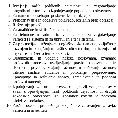
Izvajanje naših poklicnih dejavnosti, tj. zagotavljanje
pogodbenih storitev in izpolnjevanje pogodbenih obveznosti
Za namen medsebojne poslovne komunikacije;
Prepoznavanje in obdelava poizvedb, poslanih prek obrazca;
Reševanje pritožb;
Za analitične in statistične namene;
Za tehnične in administrativne namene za zagotavljanje
varnosti IT sistema in za upravljanje tega sistema;
Za promocijske, trženjske in oglaševalske namene, vključno z
razvojem in izboljšanjem naših storitev ter drugimi trženjskimi
dejavnostmi (več o tem v točki 7);
Organizacija in vodenje našega poslovanja, izvajanje
poslovnih procesov, uveljavljanje pravic in obveznosti iz
sklenjenih pogodb, izdajanje računov in plačevanje računov,
interne analize, evidence in poročanje, preprečevanje,
upravljanje in reševanje sporov, shranjevanje in podobni
poslovni nameni;
Izpolnjevanje zakonskih obveznosti upravljavca podatkov v
zvezi z opravljanjem naših poklicnih dejavnosti in drugih
zakonskih obveznosti, za izpolnitev katerih je potrebna
obdelava podatkov;
Zaščita oseb in premoženja, vključno z varovanjem zdravja,
varnosti in integritete.