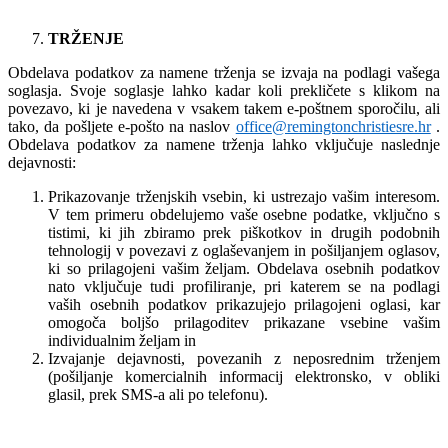
TRŽENJE
Obdelava podatkov za namene trženja se izvaja na podlagi vašega
soglasja. Svoje soglasje lahko kadar koli prekličete s klikom na
povezavo, ki je navedena v vsakem takem e-poštnem sporočilu, ali
tako, da pošljete e-pošto na naslov
office@remingtonchristiesre.hr
.
Obdelava podatkov za namene trženja lahko vključuje naslednje
dejavnosti:
Prikazovanje trženjskih vsebin, ki ustrezajo vašim interesom.
V tem primeru obdelujemo vaše osebne podatke, vključno s
tistimi, ki jih zbiramo prek piškotkov in drugih podobnih
tehnologij v povezavi z oglaševanjem in pošiljanjem oglasov,
ki so prilagojeni vašim željam. Obdelava osebnih podatkov
nato vključuje tudi profiliranje, pri katerem se na podlagi
vaših osebnih podatkov prikazujejo prilagojeni oglasi, kar
omogoča boljšo prilagoditev prikazane vsebine vašim
individualnim željam in
Izvajanje dejavnosti, povezanih z neposrednim trženjem
(pošiljanje komercialnih informacij elektronsko, v obliki
glasil, prek SMS-a ali po telefonu).