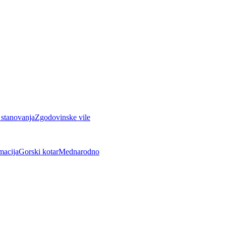
 stanovanja
Zgodovinske vile
macija
Gorski kotar
Mednarodno