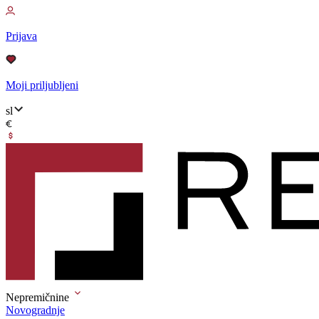
Prijava
Moji priljubljeni
sl
Nepremičnine
Novogradnje