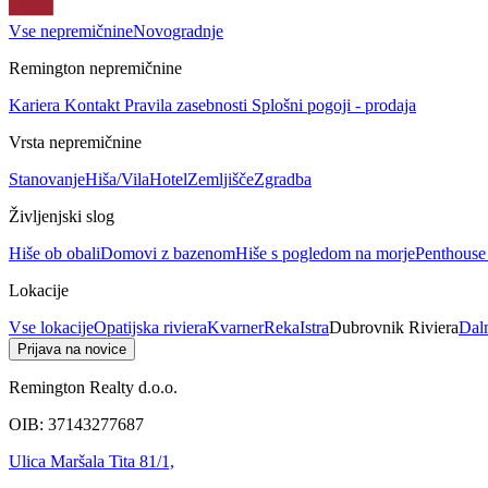
Vse nepremičnine
Novogradnje
Remington nepremičnine
Kariera
Kontakt
Pravila zasebnosti
Splošni pogoji - prodaja
Vrsta nepremičnine
Stanovanje
Hiša/Vila
Hotel
Zemljišče
Zgradba
Življenjski slog
Hiše ob obali
Domovi z bazenom
Hiše s pogledom na morje
Penthouse
Lokacije
Vse lokacije
Opatijska riviera
Kvarner
Reka
Istra
Dubrovnik Riviera
Dal
Prijava na novice
Remington Realty d.o.o.
OIB: 37143277687
Ulica Maršala Tita 81/1,