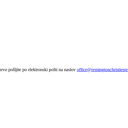
vo pošljite po elektronski pošti na naslov
office@remingtonchristiesre