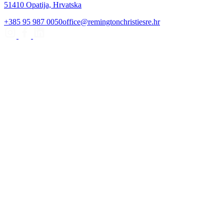
51410 Opatija, Hrvatska
+385 95 987 0050
office@remingtonchristiesre.hr