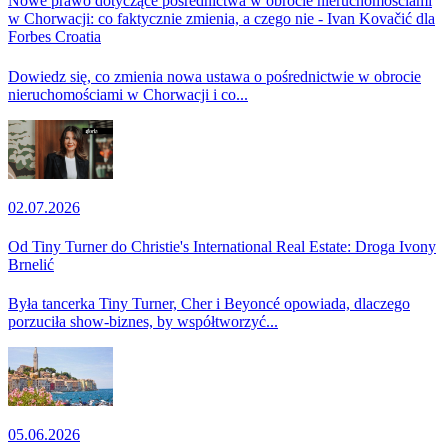
Nowe prawo dotyczące pośrednictwa w obrocie nieruchomościami
w Chorwacji: co faktycznie zmienia, a czego nie - Ivan Kovačić dla
Forbes Croatia
Dowiedz się, co zmienia nowa ustawa o pośrednictwie w obrocie
nieruchomościami w Chorwacji i co...
02.07.2026
Od Tiny Turner do Christie's International Real Estate: Droga Ivony
Brnelić
Była tancerka Tiny Turner, Cher i Beyoncé opowiada, dlaczego
porzuciła show-biznes, by współtworzyć...
05.06.2026