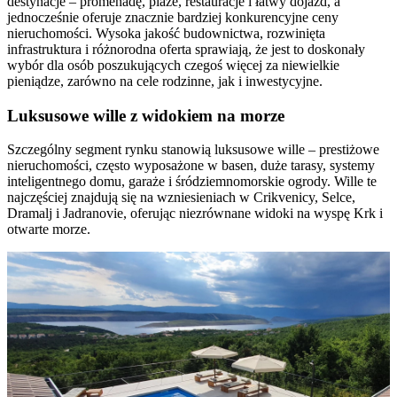
destynacje – promenadę, plaże, restauracje i łatwy dojazd, a
jednocześnie oferuje znacznie bardziej konkurencyjne ceny
nieruchomości. Wysoka jakość budownictwa, rozwinięta
infrastruktura i różnorodna oferta sprawiają, że jest to doskonały
wybór dla osób poszukujących czegoś więcej za niewielkie
pieniądze, zarówno na cele rodzinne, jak i inwestycyjne.
Luksusowe wille z widokiem na morze
Szczególny segment rynku stanowią luksusowe wille – prestiżowe
nieruchomości, często wyposażone w basen, duże tarasy, systemy
inteligentnego domu, garaże i śródziemnomorskie ogrody. Wille te
najczęściej znajdują się na wzniesieniach w Crikvenicy, Selce,
Dramalj i Jadranovie, oferując niezrównane widoki na wyspę Krk i
otwarte morze.