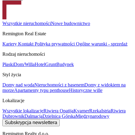
Wszystkie nieruchomości
Nowe budownictwo
Remington Real Estate
Kariery
Kontakt
Polityka prywatności
Ogólne warunki - sprzedaż
Rodzaj nieruchomości
Płaski
Dom/Willa
Hotel
Grunt
Budynek
Styl życia
Domy nad wodą
Nieruchomości z basenem
Domy z widokiem na
morze
Apartamenty typu penthouse
Historyczne wille
Lokalizacje
Wszystkie lokalizacje
Riwiera Opatija
Kvarner
Rzeka
Istria
Riwiera
Dubrownik
Dalmacja
Dzielnica Górska
Międzynarodowy
Subskrypcja newslettera
Remington Realty d.o.o.