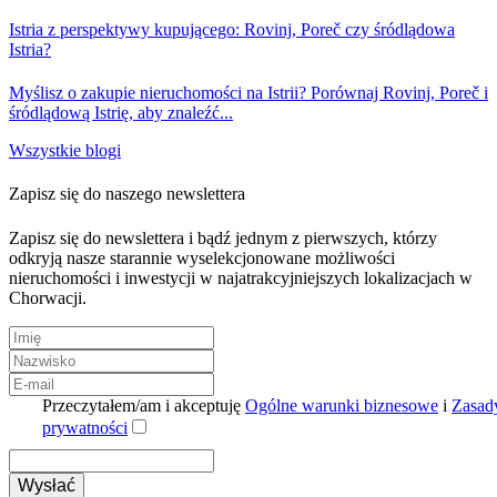
Istria z perspektywy kupującego: Rovinj, Poreč czy śródlądowa
Istria?
Myślisz o zakupie nieruchomości na Istrii? Porównaj Rovinj, Poreč i
śródlądową Istrię, aby znaleźć...
Wszystkie blogi
Zapisz się do naszego newslettera
Zapisz się do newslettera i bądź jednym z pierwszych, którzy
odkryją nasze starannie wyselekcjonowane możliwości
nieruchomości i inwestycji w najatrakcyjniejszych lokalizacjach w
Chorwacji.
Przeczytałem/am i akceptuję
Ogólne warunki biznesowe
i
Zasad
prywatności