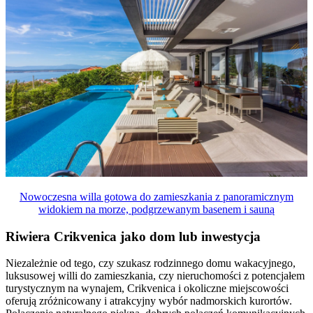
Nowoczesna willa gotowa do zamieszkania z panoramicznym
widokiem na morze, podgrzewanym basenem i sauną
Riwiera Crikvenica jako dom lub inwestycja
Niezależnie od tego, czy szukasz rodzinnego domu wakacyjnego,
luksusowej willi do zamieszkania, czy nieruchomości z potencjałem
turystycznym na wynajem, Crikvenica i okoliczne miejscowości
oferują zróżnicowany i atrakcyjny wybór nadmorskich kurortów.