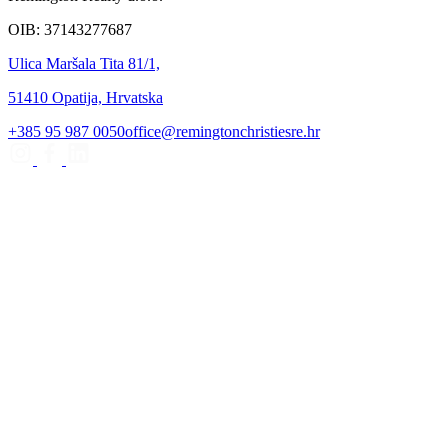
OIB: 37143277687
Ulica Maršala Tita 81/1,
51410 Opatija, Hrvatska
+385 95 987 0050
office@remingtonchristiesre.hr