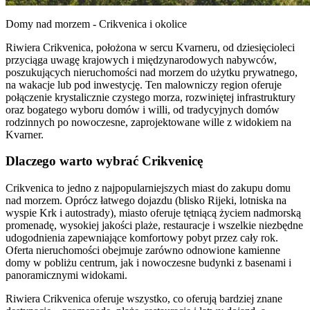
Domy nad morzem - Crikvenica i okolice
Riwiera Crikvenica, położona w sercu Kvarneru, od dziesięcioleci
przyciąga uwagę krajowych i międzynarodowych nabywców,
poszukujących nieruchomości nad morzem do użytku prywatnego,
na wakacje lub pod inwestycję. Ten malowniczy region oferuje
połączenie krystalicznie czystego morza, rozwiniętej infrastruktury
oraz bogatego wyboru domów i willi, od tradycyjnych domów
rodzinnych po nowoczesne, zaprojektowane wille z widokiem na
Kvarner.
Dlaczego warto wybrać Crikvenicę
Crikvenica to jedno z najpopularniejszych miast do zakupu domu
nad morzem. Oprócz łatwego dojazdu (blisko Rijeki, lotniska na
wyspie Krk i autostrady), miasto oferuje tętniącą życiem nadmorską
promenadę, wysokiej jakości plaże, restauracje i wszelkie niezbędne
udogodnienia zapewniające komfortowy pobyt przez cały rok.
Oferta nieruchomości obejmuje zarówno odnowione kamienne
domy w pobliżu centrum, jak i nowoczesne budynki z basenami i
panoramicznymi widokami.
Riwiera Crikvenica oferuje wszystko, co oferują bardziej znane