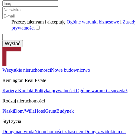
Przeczytałem/am i akceptuję
Ogólne warunki biznesowe
i
Zasad
prywatności
Wszystkie nieruchomości
Nowe budownictwo
Remington Real Estate
Kariery
Kontakt
Polityka prywatności
Ogólne warunki - sprzedaż
Rodzaj nieruchomości
Płaski
Dom/Willa
Hotel
Grunt
Budynek
Styl życia
Domy nad wodą
Nieruchomości z basenem
Domy z widokiem na