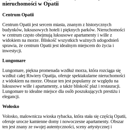
nieruchomości w Opatii
Centrum Opatii
Centrum Opatii jest sercem miasta, znanym z historycznych
budynków, luksusowych hoteli i pięknych parków. Nieruchomości
w centrum często obejmują luksusowe apartamenty i wille z
widokiem na morze. Bliskość wszystkich ważnych udogodnień
sprawia, że centrum Opatii jest idealnym miejscem do życia i
inwestycji.
Lungomare
Lungomare, piękna promenada wzdłuż morza, która rozciąga się
wzdłuż całej Riwiery Opatija, oferuje spektakularne nieruchomości
z widokiem na morze. Obszar ten jest popularny ze względu na
luksusowe wille i apartamenty, a także bliskość plaż i restauracji.
Lungomare to idealne miejsce dla osób poszukujących prestiżu i
elegancji.
Wołosko
Volosko, malownicza wioska rybacka, która stała się częścią Opatii,
oferuje urocze kamienne domy i nowoczesne apartamenty. Obszar
ten jest znany ze swojej autentyczności, sceny artystycznej i