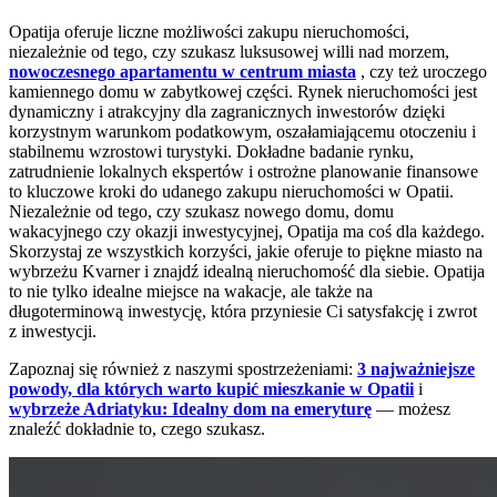
Opatija oferuje liczne możliwości zakupu nieruchomości,
niezależnie od tego, czy szukasz luksusowej willi nad morzem,
nowoczesnego apartamentu w centrum miasta
, czy też uroczego
kamiennego domu w zabytkowej części. Rynek nieruchomości jest
dynamiczny i atrakcyjny dla zagranicznych inwestorów dzięki
korzystnym warunkom podatkowym, oszałamiającemu otoczeniu i
stabilnemu wzrostowi turystyki. Dokładne badanie rynku,
zatrudnienie lokalnych ekspertów i ostrożne planowanie finansowe
to kluczowe kroki do udanego zakupu nieruchomości w Opatii.
Niezależnie od tego, czy szukasz nowego domu, domu
wakacyjnego czy okazji inwestycyjnej, Opatija ma coś dla każdego.
Skorzystaj ze wszystkich korzyści, jakie oferuje to piękne miasto na
wybrzeżu Kvarner i znajdź idealną nieruchomość dla siebie. Opatija
to nie tylko idealne miejsce na wakacje, ale także na
długoterminową inwestycję, która przyniesie Ci satysfakcję i zwrot
z inwestycji.
Zapoznaj się również z naszymi spostrzeżeniami:
3 najważniejsze
powody, dla których warto kupić mieszkanie w Opatii
i
wybrzeże Adriatyku: Idealny dom na emeryturę
— możesz
znaleźć dokładnie to, czego szukasz.