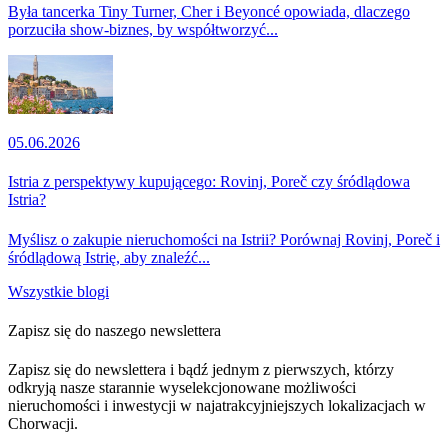
Była tancerka Tiny Turner, Cher i Beyoncé opowiada, dlaczego
porzuciła show-biznes, by współtworzyć...
05.06.2026
Istria z perspektywy kupującego: Rovinj, Poreč czy śródlądowa
Istria?
Myślisz o zakupie nieruchomości na Istrii? Porównaj Rovinj, Poreč i
śródlądową Istrię, aby znaleźć...
Wszystkie blogi
Zapisz się do naszego newslettera
Zapisz się do newslettera i bądź jednym z pierwszych, którzy
odkryją nasze starannie wyselekcjonowane możliwości
nieruchomości i inwestycji w najatrakcyjniejszych lokalizacjach w
Chorwacji.