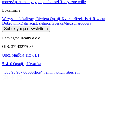
morze
Apartamenty typu penthouse
Historyczne wille
Lokalizacje
Wszystkie lokalizacje
Riwiera Opatija
Kvarner
Rzeka
Istria
Riwiera
Dubrownik
Dalmacja
Dzielnica Górska
Międzynarodowy
Subskrypcja newslettera
Remington Realty d.o.o.
OIB: 37143277687
Ulica Maršala Tita 81/1,
51410 Opatija, Hrvatska
+385 95 987 0050
office@remingtonchristiesre.hr