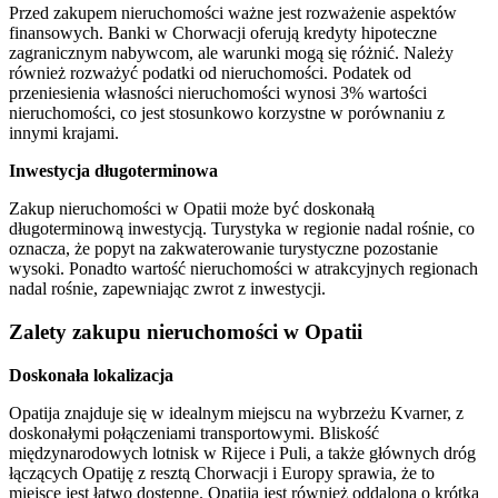
Przed zakupem nieruchomości ważne jest rozważenie aspektów
finansowych. Banki w Chorwacji oferują kredyty hipoteczne
zagranicznym nabywcom, ale warunki mogą się różnić. Należy
również rozważyć podatki od nieruchomości. Podatek od
przeniesienia własności nieruchomości wynosi 3% wartości
nieruchomości, co jest stosunkowo korzystne w porównaniu z
innymi krajami.
Inwestycja długoterminowa
Zakup nieruchomości w Opatii może być doskonałą
długoterminową inwestycją. Turystyka w regionie nadal rośnie, co
oznacza, że popyt na zakwaterowanie turystyczne pozostanie
wysoki. Ponadto wartość nieruchomości w atrakcyjnych regionach
nadal rośnie, zapewniając zwrot z inwestycji.
Zalety zakupu nieruchomości w Opatii
Doskonała lokalizacja
Opatija znajduje się w idealnym miejscu na wybrzeżu Kvarner, z
doskonałymi połączeniami transportowymi. Bliskość
międzynarodowych lotnisk w Rijece i Puli, a także głównych dróg
łączących Opatiję z resztą Chorwacji i Europy sprawia, że to
miejsce jest łatwo dostępne. Opatija jest również oddalona o krótką