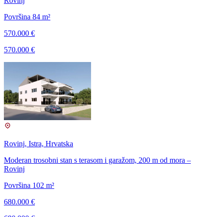
Rovinj
Površina 84 m²
570.000 €
570.000 €
Rovinj, Istra, Hrvatska
Moderan trosobni stan s terasom i garažom, 200 m od mora –
Rovinj
Površina 102 m²
680.000 €