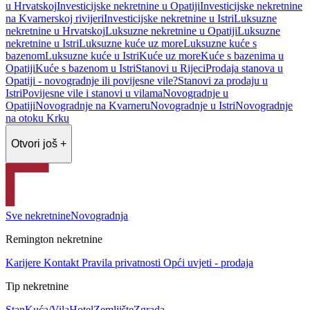
u Hrvatskoj
Investicijske nekretnine u Opatiji
Investicijske nekretnine
na Kvarnerskoj rivijeri
Investicijske nekretnine u Istri
Luksuzne
nekretnine u Hrvatskoj
Luksuzne nekretnine u Opatiji
Luksuzne
nekretnine u Istri
Luksuzne kuće uz more
Luksuzne kuće s
bazenom
Luksuzne kuće u Istri
Kuće uz more
Kuće s bazenima u
Opatiji
Kuće s bazenom u Istri
Stanovi u Rijeci
Prodaja stanova u
Opatiji - novogradnje ili povijesne vile?
Stanovi za prodaju u
Istri
Povijesne vile i stanovi u vilama
Novogradnje u
Opatiji
Novogradnje na Kvarneru
Novogradnje u Istri
Novogradnje
na otoku Krku
Otvori još +
Sve nekretnine
Novogradnja
Remington nekretnine
Karijere
Kontakt
Pravila privatnosti
Opći uvjeti - prodaja
Tip nekretnine
Stan
Kuća/Vila
Hotel
Zemljište
Zgrada