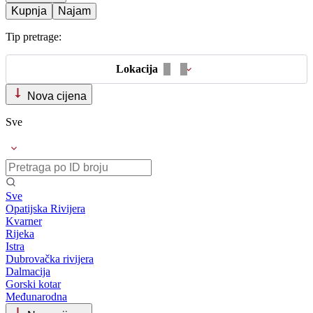
Kupnja
Najam
Tip pretrage:
Lokacija
Nova cijena
Sve
Sve
Opatijska Rivijera
Kvarner
Rijeka
Istra
Dubrovačka rivijera
Dalmacija
Gorski kotar
Međunarodna