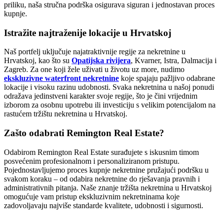
priliku, naša stručna podrška osigurava siguran i jednostavan proces
kupnje.
Istražite najtraženije lokacije u Hrvatskoj
Naš portfelj uključuje najatraktivnije regije za nekretnine u
Hrvatskoj, kao što su
Opatijska rivijera
, Kvarner, Istra, Dalmacija i
Zagreb. Za one koji žele uživati u životu uz more, nudimo
ekskluzivne waterfront nekretnine
koje spajaju pažljivo odabrane
lokacije i visoku razinu udobnosti. Svaka nekretnina u našoj ponudi
odražava jedinstveni karakter svoje regije, što je čini vrijednim
izborom za osobnu upotrebu ili investiciju s velikim potencijalom na
rastućem tržištu nekretnina u Hrvatskoj.
Zašto odabrati Remington Real Estate?
Odabirom Remington Real Estate surađujete s iskusnim timom
posvećenim profesionalnom i personaliziranom pristupu.
Pojednostavljujemo proces kupnje nekretnine pružajući podršku u
svakom koraku – od odabira nekretnine do rješavanja pravnih i
administrativnih pitanja. Naše znanje tržišta nekretnina u Hrvatskoj
omogućuje vam pristup ekskluzivnim nekretninama koje
zadovoljavaju najviše standarde kvalitete, udobnosti i sigurnosti.