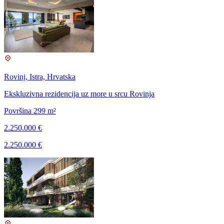
Rovinj, Istra, Hrvatska
Ekskluzivna rezidencija uz more u srcu Rovinja
Površina 299 m²
2.250.000 €
2.250.000 €