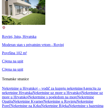
Rovinj, Istra, Hrvatska
Moderan stan s privatnim vrtom - Rovinj
Površina 102 m²
Cijena na upit
Cijena na upit
Tematske stranice
Nekretnine u Hrvatskoj – vodič za kupnju nekretnine
Agencija za
nekretnine Hrvatska
Nekretnine uz more u Hrvatskoj
Nekretnine uz
more u Hrvatskoj
Nekretnine s pogledom na more
Nekretnine
Opatija
Nekretnine Kvarner
Nekretnine u Rovinju
Nekretnine
Poreč
Nekretnine na Krku
Nekretnine Rijeka
Nekretnine s bazenima