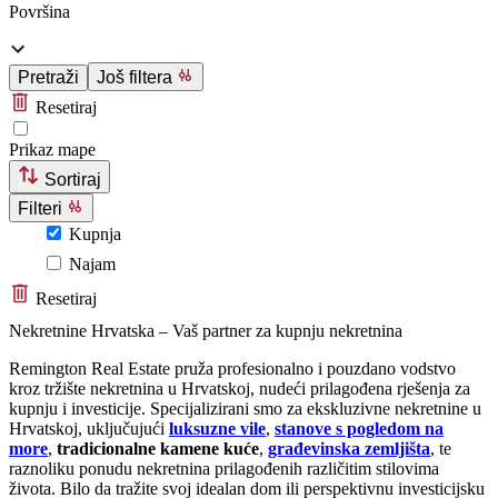
Površina
Pretraži
Još filtera
Resetiraj
Prikaz mape
Sortiraj
Filteri
Kupnja
Najam
Resetiraj
Nekretnine Hrvatska – Vaš partner za kupnju nekretnina
Remington Real Estate pruža profesionalno i pouzdano vodstvo
kroz tržište nekretnina u Hrvatskoj, nudeći prilagođena rješenja za
kupnju i investicije. Specijalizirani smo za ekskluzivne nekretnine u
Hrvatskoj, uključujući
luksuzne vile
,
stanove s pogledom na
more
,
tradicionalne kamene kuće
,
građevinska zemljišta
, te
raznoliku ponudu nekretnina prilagođenih različitim stilovima
života. Bilo da tražite svoj idealan dom ili perspektivnu investicijsku