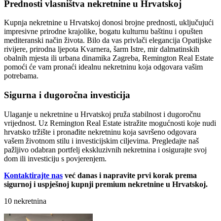
Prednosti vlasništva nekretnine u Hrvatskoj
Kupnja nekretnine u Hrvatskoj donosi brojne prednosti, uključujući
impresivne prirodne krajolike, bogatu kulturnu baštinu i opušten
mediteranski način života. Bilo da vas privlači elegancija Opatijske
rivijere, prirodna ljepota Kvarnera, šarm Istre, mir dalmatinskih
obalnih mjesta ili urbana dinamika Zagreba, Remington Real Estate
pomoći će vam pronaći idealnu nekretninu koja odgovara vašim
potrebama.
Sigurna i dugoročna investicija
Ulaganje u nekretnine u Hrvatskoj pruža stabilnost i dugoročnu
vrijednost. Uz Remington Real Estate istražite mogućnosti koje nudi
hrvatsko tržište i pronađite nekretninu koja savršeno odgovara
vašem životnom stilu i investicijskim ciljevima. Pregledajte naš
pažljivo odabran portfelj ekskluzivnih nekretnina i osigurajte svoj
dom ili investiciju s povjerenjem.
Kontaktirajte nas
već danas i napravite prvi korak prema
sigurnoj i uspješnoj kupnji premium nekretnine u Hrvatskoj.
10 nekretnina