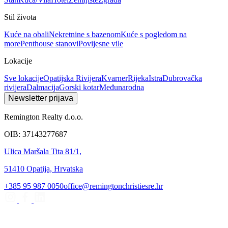
Stil života
Kuće na obali
Nekretnine s bazenom
Kuće s pogledom na
more
Penthouse stanovi
Povijesne vile
Lokacije
Sve lokacije
Opatijska Rivijera
Kvarner
Rijeka
Istra
Dubrovačka
rivijera
Dalmacija
Gorski kotar
Međunarodna
Newsletter prijava
Remington Realty d.o.o.
OIB: 37143277687
Ulica Maršala Tita 81/1,
51410 Opatija, Hrvatska
+385 95 987 0050
office@remingtonchristiesre.hr