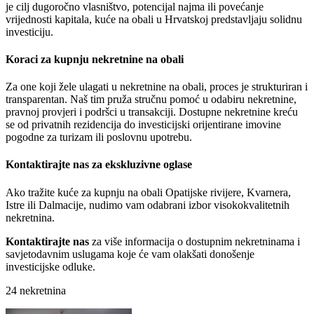
je cilj dugoročno vlasništvo, potencijal najma ili povećanje
vrijednosti kapitala,
kuće na obali
u Hrvatskoj predstavljaju solidnu
investiciju.
Koraci za kupnju nekretnine na obali
Za one koji žele ulagati u nekretnine na obali, proces je strukturiran i
transparentan. Naš tim pruža stručnu pomoć u odabiru nekretnine,
pravnoj provjeri i podršci u transakciji. Dostupne nekretnine kreću
se od privatnih rezidencija do investicijski orijentirane imovine
pogodne za turizam ili poslovnu upotrebu.
Kontaktirajte nas za ekskluzivne oglase
Ako tražite
kuće za kupnju na obali
Opatijske rivijere, Kvarnera,
Istre ili Dalmacije, nudimo vam odabrani izbor visokokvalitetnih
nekretnina.
Kontaktirajte nas
za više informacija o dostupnim nekretninama i
savjetodavnim uslugama koje će vam olakšati donošenje
investicijske odluke.
24 nekretnina