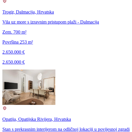
Trogir, Dalmacija, Hrvatska
Vila uz more s izravnim pristupom plaži - Dalmacija
Zem. 700 m²
Površina 253 m²
2.650.000 €
2.650.000 €
Opatija, Opatijska Rivijera, Hrvatska
Stan s prekrasnim interijerom na odličnoj lokaciji u povijesnoj zgradi