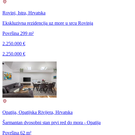
Rovinj, Istra, Hrvatska
Ekskluzivna rezidencija uz more u srcu Rovinja
Površina 299 m²
2.250.000 €
2.250.000 €
Opatija, Opatijska Rivijera, Hrvatska
Šarmantan dvosobni stan prvi red do mora - Opatija
Površina 62 m²