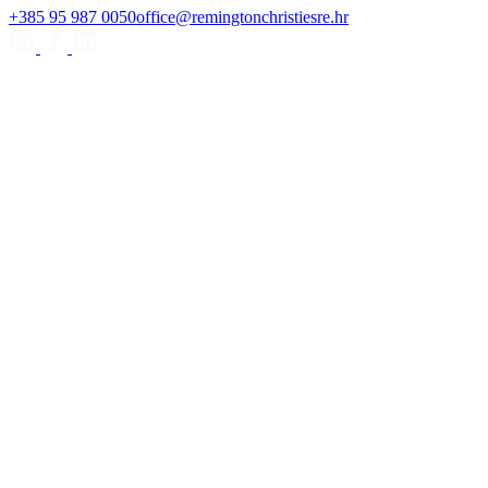
+385 95 987 0050
office@remingtonchristiesre.hr