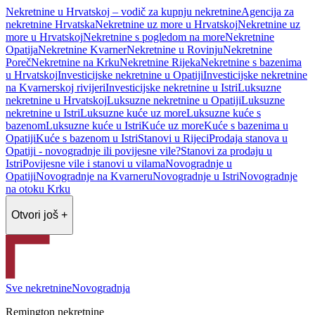
Nekretnine u Hrvatskoj – vodič za kupnju nekretnine
Agencija za
nekretnine Hrvatska
Nekretnine uz more u Hrvatskoj
Nekretnine uz
more u Hrvatskoj
Nekretnine s pogledom na more
Nekretnine
Opatija
Nekretnine Kvarner
Nekretnine u Rovinju
Nekretnine
Poreč
Nekretnine na Krku
Nekretnine Rijeka
Nekretnine s bazenima
u Hrvatskoj
Investicijske nekretnine u Opatiji
Investicijske nekretnine
na Kvarnerskoj rivijeri
Investicijske nekretnine u Istri
Luksuzne
nekretnine u Hrvatskoj
Luksuzne nekretnine u Opatiji
Luksuzne
nekretnine u Istri
Luksuzne kuće uz more
Luksuzne kuće s
bazenom
Luksuzne kuće u Istri
Kuće uz more
Kuće s bazenima u
Opatiji
Kuće s bazenom u Istri
Stanovi u Rijeci
Prodaja stanova u
Opatiji - novogradnje ili povijesne vile?
Stanovi za prodaju u
Istri
Povijesne vile i stanovi u vilama
Novogradnje u
Opatiji
Novogradnje na Kvarneru
Novogradnje u Istri
Novogradnje
na otoku Krku
Otvori još +
Sve nekretnine
Novogradnja
Remington nekretnine