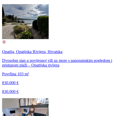
Opatija, Opatijska Rivijera, Hrvatska
Dvosobni stan u povijesnoj vili uz more s panoramskim pogledom i
pristupom plaži – Opatijska rivijera
Površina 103 m²
830.000 €
830.000 €