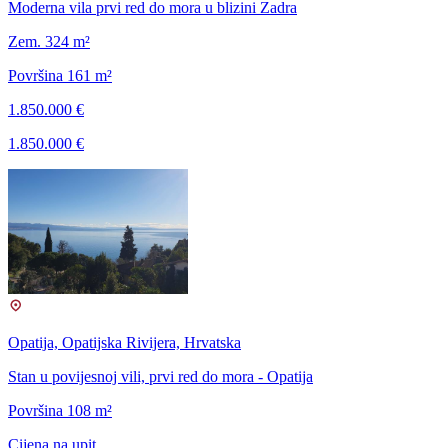
Moderna vila prvi red do mora u blizini Zadra
Zem. 324 m²
Površina 161 m²
1.850.000 €
1.850.000 €
Opatija, Opatijska Rivijera, Hrvatska
Stan u povijesnoj vili, prvi red do mora - Opatija
Površina 108 m²
Cijena na upit