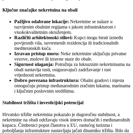
Ključne značajke nekretnina na obali
Pažljivo odabrane lokacije:
Nekretnine se nalaze u
razvijenim obalnim regijama s jakom infrastrukturom i
visokokvalitetnim okruženjem.
Različiti arhitektonski stilovi:
Kupci mogu birati između
povijesnih vila, suvremenih rezidencija ili tradicionalnih
mediteranskih kuća.
Izravan pristup moru:
Neke nekretnine uključuju privatne
vezove, molove ili izravne staze do obale.
Sigurnost ulaganja:
Potražnja za luksuznim nekretninama na
obali nastavlja rasti, osiguravajući zadržavanje i rast
vrijednosti nekretnina.
Dobro povezana infrastruktura:
Obalni gradovi i mjesta
omogućuju pristup međunarodnim zračnim lukama, marinama
i ključnim poslovnim središtima.
Stabilnost tržišta i investicijski potencijal
Hrvatsko tržište nekretnina pokazalo je dugoročnu stabilnost, a
nekretnine na obali održavaju visok interes domaćih i međunarodnih
kupaca. Čimbenici poput članstva u EU, rastućeg turizma i
poboljšanja infrastrukture nastavljaju jačati dinamiku tržišta. Bilo da