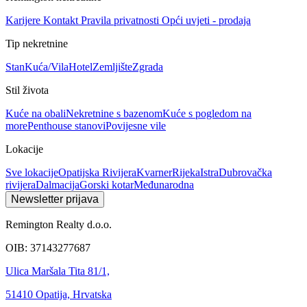
Karijere
Kontakt
Pravila privatnosti
Opći uvjeti - prodaja
Tip nekretnine
Stan
Kuća/Vila
Hotel
Zemljište
Zgrada
Stil života
Kuće na obali
Nekretnine s bazenom
Kuće s pogledom na
more
Penthouse stanovi
Povijesne vile
Lokacije
Sve lokacije
Opatijska Rivijera
Kvarner
Rijeka
Istra
Dubrovačka
rivijera
Dalmacija
Gorski kotar
Međunarodna
Newsletter prijava
Remington Realty d.o.o.
OIB: 37143277687
Ulica Maršala Tita 81/1,
51410 Opatija, Hrvatska