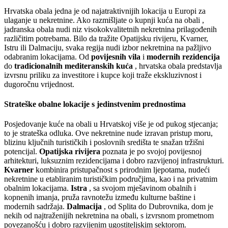
Hrvatska obala jedna je od najatraktivnijih lokacija u Europi za
ulaganje u nekretnine. Ako razmišljate o
kupnji kuća na obali
,
jadranska obala nudi niz visokokvalitetnih nekretnina prilagođenih
različitim potrebama. Bilo da tražite Opatijsku rivijeru, Kvarner,
Istru ili Dalmaciju, svaka regija nudi izbor nekretnina na pažljivo
odabranim lokacijama. Od
povijesnih vila
i
modernih rezidencija
do
tradicionalnih mediteranskih kuća
, hrvatska obala predstavlja
izvrsnu priliku za investitore i kupce koji traže ekskluzivnost i
dugoročnu vrijednost.
Strateške obalne lokacije s jedinstvenim prednostima
Posjedovanje kuće na obali u Hrvatskoj više je od pukog stjecanja;
to je strateška odluka. Ove nekretnine nude izravan pristup moru,
blizinu ključnih turističkih i poslovnih središta te snažan tržišni
potencijal.
Opatijska rivijera
poznata je po svojoj povijesnoj
arhitekturi, luksuznim rezidencijama i dobro razvijenoj infrastrukturi.
Kvarner
kombinira pristupačnost s prirodnim ljepotama, nudeći
nekretnine u etabliranim turističkim područjima, kao i na privatnim
obalnim lokacijama.
Istra
, sa svojom mješavinom obalnih i
kopnenih imanja, pruža ravnotežu između kulturne baštine i
modernih sadržaja.
Dalmacija
, od Splita do Dubrovnika, dom je
nekih od najtraženijih nekretnina na obali, s izvrsnom prometnom
povezanošću i dobro razvijenim ugostiteljskim sektorom.