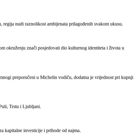
balu, regija nudi raznolikost ambijenata prilagođenih svakom ukusu.
m okruženju znači posjedovati dio kulturnog identiteta i života u
u mnogi preporučeni u Michelin vodiču, dodatna je vrijednost pri kupnji
li, Trstu i Ljubljani.
a kapitalne investicije i prihode od najma.