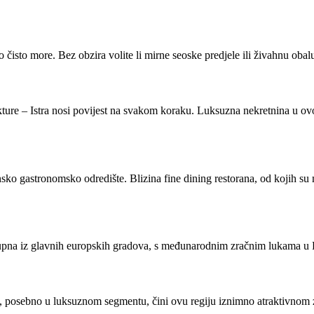
alno čisto more. Bez obzira volite li mirne seoske predjele ili živahnu o
ture – Istra nosi povijest na svakom koraku. Luksuzna nekretnina u ovo
tinsko gastronomsko odredište. Blizina fine dining restorana, od kojih s
tupna iz glavnih europskih gradova, s međunarodnim zračnim lukama u Pu
nja, posebno u luksuznom segmentu, čini ovu regiju iznimno atraktivnom z