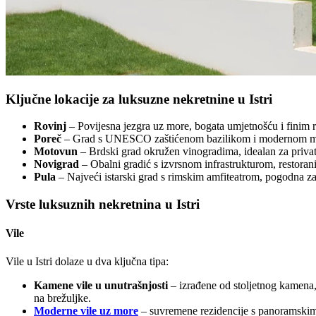
Ključne lokacije za luksuzne nekretnine u Istri
Rovinj
– Povijesna jezgra uz more, bogata umjetnošću i finim 
Poreč
– Grad s UNESCO zaštićenom bazilikom i modernom mari
Motovun
– Brdski grad okružen vinogradima, idealan za privat
Novigrad
– Obalni gradić s izvrsnom infrastrukturom, restora
Pula
– Najveći istarski grad s rimskim amfiteatrom, pogodna 
Vrste luksuznih nekretnina u Istri
Vile
Vile u Istri dolaze u dva ključna tipa:
Kamene vile u unutrašnjosti
– izrađene od stoljetnog kamena, 
na brežuljke.
Moderne vile uz more
– suvremene rezidencije s panoramskim