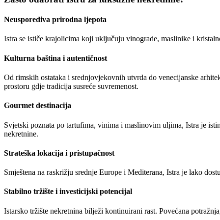
Neusporediva prirodna ljepota
Istra se ističe krajolicima koji uključuju vinograde, maslinike i krist
Kulturna baština i autentičnost
Od rimskih ostataka i srednjovjekovnih utvrda do venecijanske arhitek
prostoru gdje tradicija susreće suvremenost.
Gourmet destinacija
Svjetski poznata po tartufima, vinima i maslinovim uljima, Istra je is
nekretnine.
Strateška lokacija i pristupačnost
Smještena na raskrižju srednje Europe i Mediterana, Istra je lako dos
Stabilno tržište i investicijski potencijal
Istarsko tržište nekretnina bilježi kontinuirani rast. Povećana potraž