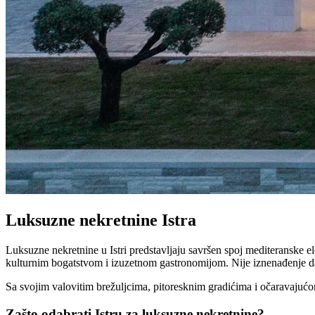
Luksuzne nekretnine Istra
Luksuzne nekretnine u Istri predstavljaju savršen spoj mediteranske e
kulturnim bogatstvom i izuzetnom gastronomijom. Nije iznenađenje 
Sa svojim valovitim brežuljcima, pitoresknim gradićima i očaravajućom 
Zašto odabrati Istru za luksuzne nekretnine?