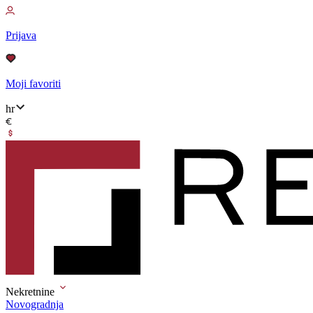
Prijava
Moji favoriti
hr
Nekretnine
Novogradnja