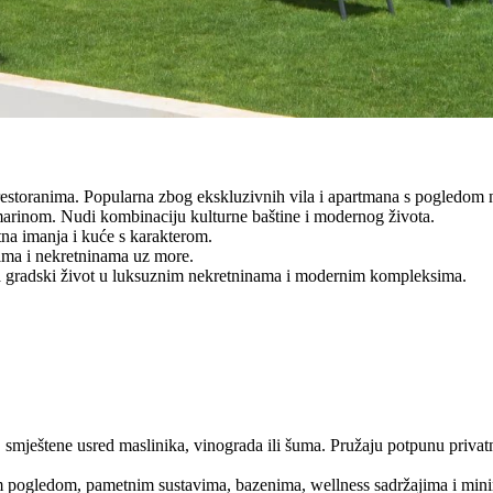
restoranima. Popularna zbog ekskluzivnih vila i apartmana s pogledom 
nom. Nudi kombinaciju kulturne baštine i modernog života.
na imanja i kuće s karakterom.
nima i nekretninama uz more.
za gradski život u luksuznim nekretninama i modernim kompleksima.
smještene usred maslinika, vinograda ili šuma. Pružaju potpunu privatno
 pogledom, pametnim sustavima, bazenima, wellness sadržajima i minim