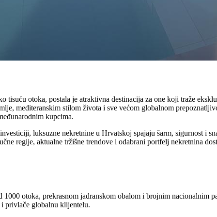
tisuću otoka, postala je atraktivna destinacija za one koji traže eks
emlje, mediteranskim stilom života i sve većom globalnom prepoznatlji
međunarodnim kupcima.
 investiciji, luksuzne nekretnine u Hrvatskoj spajaju šarm, sigurnost i s
učne regije, aktualne tržišne trendove i odabrani portfelj nekretnina d
e od 1000 otoka, prekrasnom jadranskom obalom i brojnim nacionalnim pa
i privlače globalnu klijentelu.