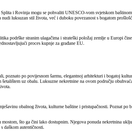
a, Splita i Rovinja mogu se pohvaliti UNESCO-vom svjetskom baštinom
nudi luksuzan stil života, već i duboku povezanost s bogatom prošloš
 politika podrške stranim ulagačima i strateški položaj zemlje u Europi č
ednostavljujući proces kupnje za građane EU.
ali, poznato po povijesnom šarmu, elegantnoj arhitekturi i bogatoj kulturn
 šetalištem uz obalu. Luksuzne nekretnine na ovom području obuhvaća
ivota.
ješavinu obalnog života, kulturne baštine i pristupačnosti. Poznat po bl
mostom, što ga čini lako dostupnim. Njegova ponuda nekretnina uključ
 s daškom autentičnosti.