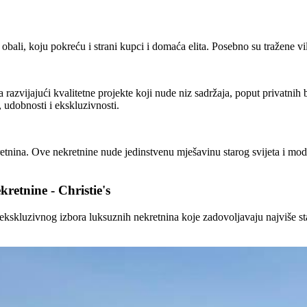
obali, koju pokreću i strani kupci i domaća elita. Posebno su tražene v
 razvijajući kvalitetne projekte koji nude niz sadržaja, poput privatnih
 udobnosti i ekskluzivnosti.
kretnina. Ove nekretnine nude jedinstvenu mješavinu starog svijeta i m
etnine - Christie's
skluzivnog izbora luksuznih nekretnina koje zadovoljavaju najviše stan