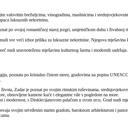
jim valovitim brežuljcima, vinogradima, maslinicima i srednjovjekovnim
kupaca luksuznih nekretnina.
 poznat po svojoj romantičnoj staroj jezgri, umjetničkom duhu i živahno
i sve veći izbor prilika za luksuzne nekretnine. Njegova mješavina ku
oreč nudi uravnoteženu mješavinu kulturnog šarma i modernih sadržaja. 
gija, poznata po kristalno čistom moru, gradovima na popisu UNESCO-a 
.
 života, Zadar je poznat po svojim rimskim ruševinama, srednjovjekov
more, obnovljene kamene kuće i elegantne vile s pogledom na more.
jest i modernost, s Dioklecijanovom palačom u svom srcu. Grad nudi mje
 osvaja svojim utvrđenim starim gradom, baroknom arhitekturom i pan
icama.