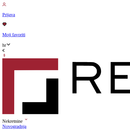
Prijava
Moji favoriti
hr
Nekretnine
Novogradnja