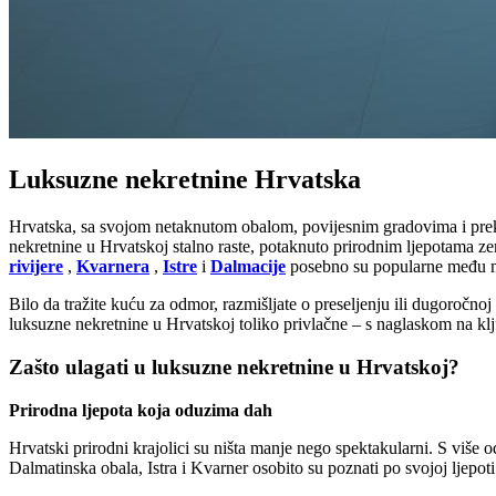
Luksuzne nekretnine Hrvatska
Hrvatska, sa svojom netaknutom obalom, povijesnim gradovima i preko 
nekretnine u Hrvatskoj stalno raste, potaknuto prirodnim ljepotama z
rivijere
,
Kvarnera
,
Istre
i
Dalmacije
posebno su popularne među 
Bilo da tražite kuću za odmor, razmišljate o preseljenju ili dugoročnoj
luksuzne nekretnine u Hrvatskoj toliko privlačne – s naglaskom na klj
Zašto ulagati u luksuzne nekretnine u Hrvatskoj?
Prirodna ljepota koja oduzima dah
Hrvatski prirodni krajolici su ništa manje nego spektakularni. S viš
Dalmatinska obala, Istra i Kvarner osobito su poznati po svojoj ljepoti 