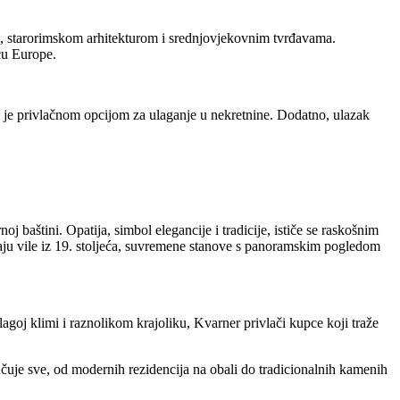
, starorimskom arhitekturom i srednjovjekovnim tvrđavama.
ću Europe.
ine je privlačnom opcijom za ulaganje u nekretnine. Dodatno, ulazak
oj baštini. Opatija, simbol elegancije i tradicije, ističe se raskošnim
ju vile iz 19. stoljeća, suvremene stanove s panoramskim pogledom
agoj klimi i raznolikom krajoliku, Kvarner privlači kupce koji traže
uje sve, od modernih rezidencija na obali do tradicionalnih kamenih