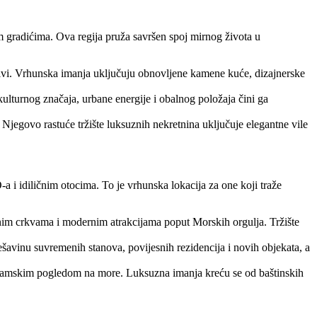
 gradićima. Ova regija pruža savršen spoj mirnog života u
j rivi. Vrhunska imanja uključuju obnovljene kamene kuće, dizajnerske
lturnog značaja, urbane energije i obalnog položaja čini ga
Njegovo rastuće tržište luksuznih nekretnina uključuje elegantne vile
i idiličnim otocima. To je vrhunska lokacija za one koji traže
nim crkvama i modernim atrakcijama poput Morskih orgulja. Tržište
šavinu suvremenih stanova, povijesnih rezidencija i novih objekata, a
oramskim pogledom na more. Luksuzna imanja kreću se od baštinskih