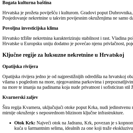
Bogata kulturna baština
Hrvatska je prožeta poviješću i kulturom. Gradovi poput Dubrovnik
Posjedovanje nekretnine u takvim povijesnim okruženjima ne samo da 
Povoljna investicijska klima
Hrvatsko tržište nekretnina karakteriziraju stabilnost i rast. Vladina
Hrvatske u Europsku uniju dodatno je povećao njenu privlačnost, poj
Ključne regije za luksuzne nekretnine u Hrvatskoj
Opatijska rivijera
Opatijska rivijera jedno je od najprestižnijih odredišta na hrvatskoj ob
vilama s pogledom na more, njegovanima parkovima i prepoznatljivim
na more te imanja na padinama koja nude privatnost i sofisticiran stil ž
Kvarnerski zaljev
Šira regija Kvarnera, uključujući otoke poput Krka, nudi jedinstvenu m
mirnije okruženje s neposrednom blizinom ključne infrastrukture.
Otok Krk:
Najveći otok na Jadranu, Krk, povezan je s kopnom 
kuća u šarmantnim selima, idealnih za one koji traže ekskluzivu