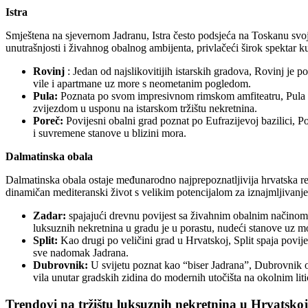
Istra
Smještena na sjevernom Jadranu, Istra često podsjeća na Toskanu svo
unutrašnjosti i živahnog obalnog ambijenta, privlačeći širok spektar 
Rovinj
: Jedan od najslikovitijih istarskih gradova, Rovinj je
vile i apartmane uz more s neometanim pogledom.
Pula:
Poznata po svom impresivnom rimskom amfiteatru, Pula nud
zvijezdom u usponu na istarskom tržištu nekretnina.
Poreč:
Povijesni obalni grad poznat po Eufrazijevoj bazilici, P
i suvremene stanove u blizini mora.
Dalmatinska obala
Dalmatinska obala ostaje međunarodno najprepoznatljivija hrvatska re
dinamičan mediteranski život s velikim potencijalom za iznajmljivanje
Zadar:
spajajući drevnu povijest sa živahnim obalnim načinom
luksuznih nekretnina u gradu je u porastu, nudeći stanove uz 
Split:
Kao drugi po veličini grad u Hrvatskoj, Split spaja povi
sve nadomak Jadrana.
Dubrovnik:
U svijetu poznat kao “biser Jadrana”, Dubrovnik
vila unutar gradskih zidina do modernih utočišta na okolnim lit
Trendovi na tržištu luksuznih nekretnina u Hrvatskoj