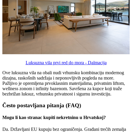
Luksuzna vila prvi red do mora - Dalmacija
Ove luksuzna vila na obali nudi vrhunsku kombinaciju modernog
dizajna, raskošnih sadržaja i neponovljivih pogleda na more.
Pažljivo je opremljena prvoklasnim materijalima, privatnim liftom,
wellness zonom i infinity bazenom. Savršena za kupce koji traže
bezbrižan luksuz, vrhunsku privatnost i sigurnu investiciju.
Često postavljana pitanja (FAQ)
Mogu li kao stranac kupiti nekretninu u Hrvatskoj?
Da. Državljani EU kupuju bez ograničenja. Građani trećih zemalja