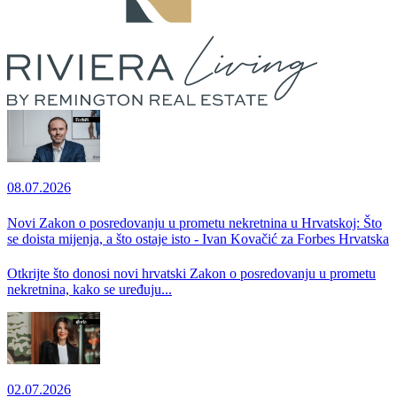
08.07.2026
Novi Zakon o posredovanju u prometu nekretnina u Hrvatskoj: Što
se doista mijenja, a što ostaje isto - Ivan Kovačić za Forbes Hrvatska
Otkrijte što donosi novi hrvatski Zakon o posredovanju u prometu
nekretnina, kako se uređuju...
02.07.2026