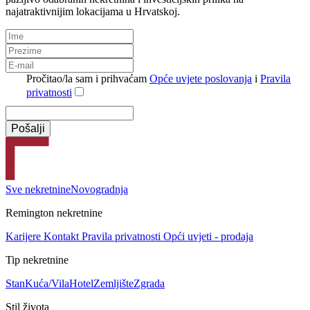
najatraktivnijim lokacijama u Hrvatskoj.
Pročitao/la sam i prihvaćam
Opće uvjete poslovanja
i
Pravila
privatnosti
Sve nekretnine
Novogradnja
Remington nekretnine
Karijere
Kontakt
Pravila privatnosti
Opći uvjeti - prodaja
Tip nekretnine
Stan
Kuća/Vila
Hotel
Zemljište
Zgrada
Stil života