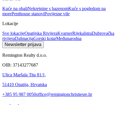
Kuće na obali
Nekretnine s bazenom
Kuće s pogledom na
more
Penthouse stanovi
Povijesne vile
Lokacije
Sve lokacije
Opatijska Rivijera
Kvarner
Rijeka
Istra
Dubrovačka
rivijera
Dalmacija
Gorski kotar
Međunarodna
Newsletter prijava
Remington Realty d.o.o.
OIB: 37143277687
Ulica Maršala Tita 81/1,
51410 Opatija, Hrvatska
+385 95 987 0050
office@remingtonchristiesre.hr