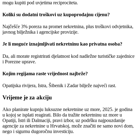
mogu kupiti pod uvjetima reciprociteta.
Koliki su dodatni troškovi uz kupoprodajnu cijenu?
Najčešće 3% poreza na promet nekretnina, plus troškovi odvjetnika,
javnog bilježnika i agencijske provizije.
Je li moguće iznajmljivati nekretninu kao privatna osoba?
Da, ali morate registrirati djelatnost kod nadležne turističke zajednice
i Porezne uprave.
Kojim regijama raste vrijednost najbrže?
Opatijska rivijera, Istra, Šibenik i Zadar bilježe najveći rast.
Vrijeme je za akciju
Ako planirate kupnju luksuzne nekretnine uz more, 2025. je godina
u kojoj se isplati reagirati. Bilo da tražite nekretninu uz more u
Opatiji, Istri ili Dalmaciji, pravi izbor, uz podršku najpouzdanije
agencije za nekretnine u Hrvatskoj, može značiti ne samo novi dom,
nego i sigurnu dugoročnu investiciju.