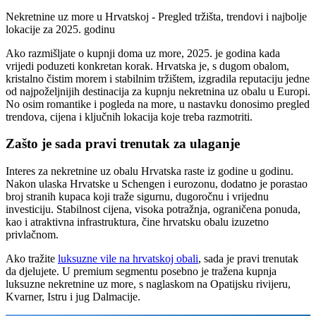
Nekretnine uz more u Hrvatskoj - Pregled tržišta, trendovi i najbolje
lokacije za 2025. godinu
Ako razmišljate o kupnji doma uz more, 2025. je godina kada
vrijedi poduzeti konkretan korak. Hrvatska je, s dugom obalom,
kristalno čistim morem i stabilnim tržištem, izgradila reputaciju jedne
od najpoželjnijih destinacija za kupnju nekretnina uz obalu u Europi.
No osim romantike i pogleda na more, u nastavku donosimo pregled
trendova, cijena i ključnih lokacija koje treba razmotriti.
Zašto je sada pravi trenutak za ulaganje
Interes za nekretnine uz obalu Hrvatska raste iz godine u godinu.
Nakon ulaska Hrvatske u Schengen i eurozonu, dodatno je porastao
broj stranih kupaca koji traže sigurnu, dugoročnu i vrijednu
investiciju. Stabilnost cijena, visoka potražnja, ograničena ponuda,
kao i atraktivna infrastruktura, čine hrvatsku obalu izuzetno
privlačnom.
Ako tražite
luksuzne vile na hrvatskoj obali
, sada je pravi trenutak
da djelujete. U premium segmentu posebno je tražena kupnja
luksuzne nekretnine uz more, s naglaskom na Opatijsku rivijeru,
Kvarner, Istru i jug Dalmacije.