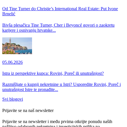
Od Tine Turner do Christie’s International Real Estate: Put Ivone
Brnelić
Bivša plesačica Tine Turner, Cher i Beyoncé govori o zaokretu
karijere i osnivanju hrvatske...
05.06.2026
Istra iz perspektive kupca: Rovinj, Poreč ili unutrašnjost?
Razmišljate o kupnji nekretnine u Istri? Usporedite Rovinj, Poreč i
unutrašnjost Istre te pronađite...
Svi blogovi
Prijavite se na naš newsletter
Prijavite se na newsletter i među prvima otkrijte ponudu naših
pažljivo odabranih nekretnina i investicijskih prilika na