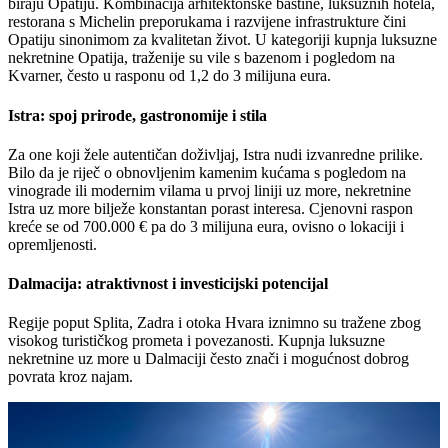
biraju Opatiju. Kombinacija arhitektonske baštine, luksuznih hotela,
restorana s Michelin preporukama i razvijene infrastrukture čini
Opatiju sinonimom za kvalitetan život. U kategoriji kupnja luksuzne
nekretnine Opatija, traženije su vile s bazenom i pogledom na
Kvarner, često u rasponu od 1,2 do 3 milijuna eura.
Istra: spoj prirode, gastronomije i stila
Za one koji žele autentičan doživljaj, Istra nudi izvanredne prilike.
Bilo da je riječ o obnovljenim kamenim kućama s pogledom na
vinograde ili modernim vilama u prvoj liniji uz more, nekretnine
Istra uz more bilježe konstantan porast interesa. Cjenovni raspon
kreće se od 700.000 € pa do 3 milijuna eura, ovisno o lokaciji i
opremljenosti.
Dalmacija: atraktivnost i investicijski potencijal
Regije poput Splita, Zadra i otoka Hvara iznimno su tražene zbog
visokog turističkog prometa i povezanosti. Kupnja luksuzne
nekretnine uz more u Dalmaciji često znači i mogućnost dobrog
povrata kroz najam.