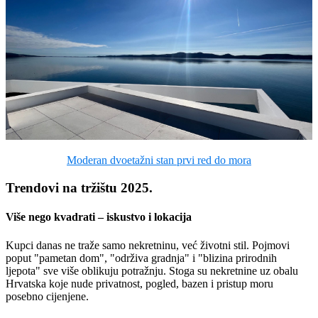
Moderan dvoetažni stan prvi red do mora
Trendovi na tržištu 2025.
Više nego kvadrati – iskustvo i lokacija
Kupci danas ne traže samo nekretninu, već životni stil. Pojmovi
poput "pametan dom", "održiva gradnja" i "blizina prirodnih
ljepota" sve više oblikuju potražnju. Stoga su nekretnine uz obalu
Hrvatska koje nude privatnost, pogled, bazen i pristup moru
posebno cijenjene.