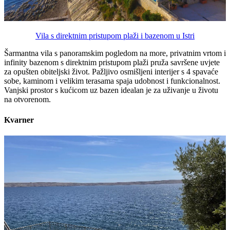
Vila s direktnim pristupom plaži i bazenom u Istri
Šarmantna vila s panoramskim pogledom na more, privatnim vrtom i
infinity bazenom s direktnim pristupom plaži pruža savršene uvjete
za opušten obiteljski život. Pažljivo osmišljeni interijer s 4 spavaće
sobe, kaminom i velikim terasama spaja udobnost i funkcionalnost.
Vanjski prostor s kućicom uz bazen idealan je za uživanje u životu
na otvorenom.
Kvarner