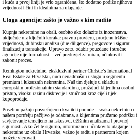
i kuća u prvoj liniji je vrlo ograničena, što dodatno podiže njihovu
vrijednost i čini ih idealnima za ulaganje.
Uloga agencije: zašto je važno s kim radite
Kupnja nekretnine na obali, osobito ako dolazite iz inozemstva,
uključuje niz ključnih koraka: pravnu provjeru, procjenu tržišne
vrijednosti, dubinsku analizu (due diligence), pregovore i sigurnu
finalizaciju transakcije. Upravo zato, odabir pouzdane i stručne
agencije nije formalnost – već preduvjet za miran, učinkovit i
zakonit proces.
Remington nekretnine, ekskluzivni partner Christie’s International
Real Estate za Hrvatsku, nudi nenadmašnu uslugu u segmentu
premium i luksuznih nekretnina. Naš tim djeluje u skladu s
europskim profesionalnim standardima, pružajući klijentima osobni
pristup, visoku razinu diskrecije i stručnost kroz cijeli tijek
kupoprodaje.
Posebnu pažnju posvećujemo kvaliteti ponude – svaka nekretnina u
našem portfelju pažljivo je odabrana, a klijentima pružamo podršku i
savjetovanje temeljeno na iskustvu, tržišnim analizama i pravnoj
sigurnosti. Ako želite sigurno, informirano i učinkovito ulaganje u
nekretnine uz obalu Hrvatske, važno je raditi s partnerom kojem
možete vjerovati.