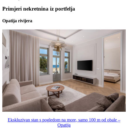
Primjeri nekretnina iz portfelja
Opatija rivijera
Ekskluzivan stan s pogledom na more, samo 100 m od obale –
Opatija