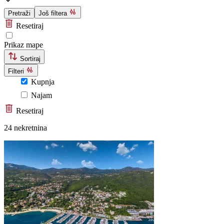
Pretraži
Još filtera
Resetiraj
Prikaz mape
Sortiraj
Filteri
Kupnja
Najam
Resetiraj
24 nekretnina