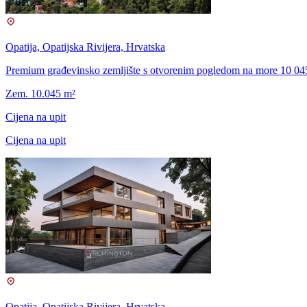
Opatija, Opatijska Rivijera, Hrvatska
Premium građevinsko zemljište s otvorenim pogledom na more 10 045 
Zem. 10.045 m²
Cijena na upit
Cijena na upit
Opatija, Opatijska Rivijera, Hrvatska