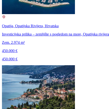
Opatija, Opatijska Rivijera, Hrvatska
Investicijska prilika – zemljište s pogledom na more, Opatijska rivijer
Zem. 2.974 m²
450.000 €
450.000 €