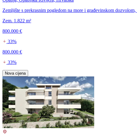
Zemljište s prekrasnim pogledom na more i građevinskom dozvolom, bl
Zem. 1.822 m²
800.000 €
33%
800.000 €
33%
Nova cijena