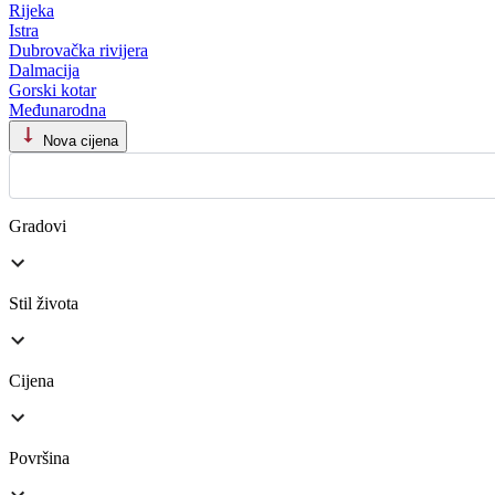
Rijeka
Istra
Dubrovačka rivijera
Dalmacija
Gorski kotar
Međunarodna
Nova cijena
Gradovi
Stil života
Cijena
Površina