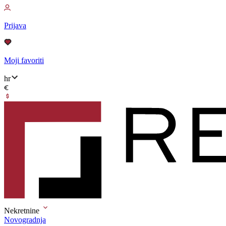
Prijava
Moji favoriti
hr
Nekretnine
Novogradnja