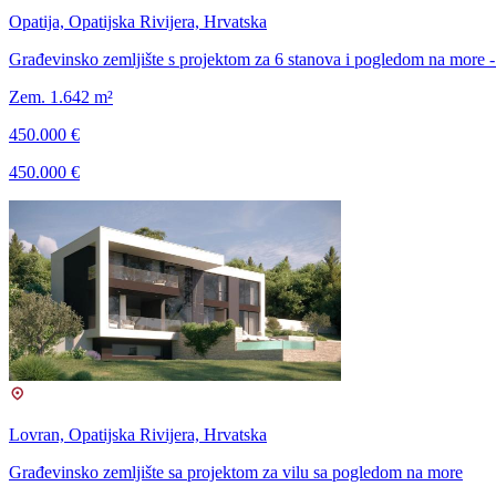
Opatija, Opatijska Rivijera, Hrvatska
Građevinsko zemljište s projektom za 6 stanova i pogledom na more -
Zem. 1.642 m²
450.000 €
450.000 €
Lovran, Opatijska Rivijera, Hrvatska
Građevinsko zemljište sa projektom za vilu sa pogledom na more