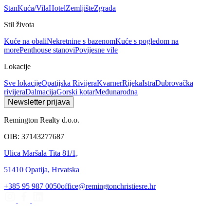
Stan
Kuća/Vila
Hotel
Zemljište
Zgrada
Stil života
Kuće na obali
Nekretnine s bazenom
Kuće s pogledom na
more
Penthouse stanovi
Povijesne vile
Lokacije
Sve lokacije
Opatijska Rivijera
Kvarner
Rijeka
Istra
Dubrovačka
rivijera
Dalmacija
Gorski kotar
Međunarodna
Newsletter prijava
Remington Realty d.o.o.
OIB: 37143277687
Ulica Maršala Tita 81/1,
51410 Opatija, Hrvatska
+385 95 987 0050
office@remingtonchristiesre.hr