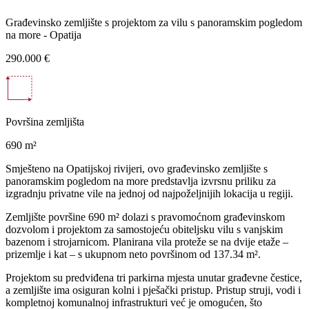
Građevinsko zemljište s projektom za vilu s panoramskim pogledom
na more - Opatija
290.000 €
Površina zemljišta
690 m²
Smješteno na Opatijskoj rivijeri, ovo građevinsko zemljište s
panoramskim pogledom na more predstavlja izvrsnu priliku za
izgradnju privatne vile na jednoj od najpoželjnijih lokacija u regiji.
Zemljište površine 690 m² dolazi s pravomoćnom građevinskom
dozvolom i projektom za samostojeću obiteljsku vilu s vanjskim
bazenom i strojarnicom. Planirana vila proteže se na dvije etaže –
prizemlje i kat – s ukupnom neto površinom od 137.34 m².
Projektom su predviđena tri parkirna mjesta unutar građevne čestice,
a zemljište ima osiguran kolni i pješački pristup. Pristup struji, vodi i
kompletnoj komunalnoj infrastrukturi već je omogućen, što