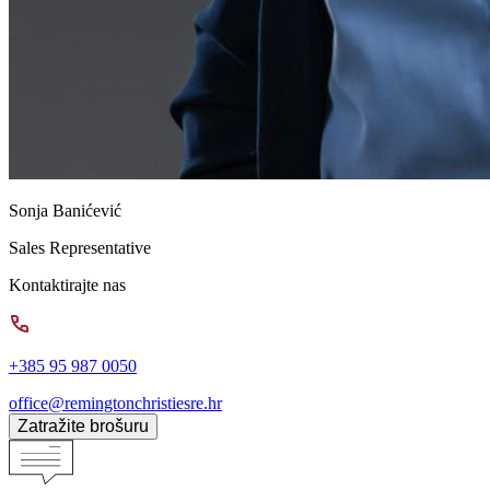
Sonja Banićević
Sales Representative
Kontaktirajte nas
+385 95 987 0050
office@remingtonchristiesre.hr
Zatražite brošuru