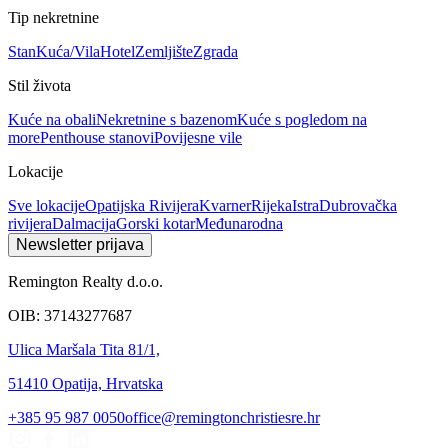
Tip nekretnine
Stan
Kuća/Vila
Hotel
Zemljište
Zgrada
Stil života
Kuće na obali
Nekretnine s bazenom
Kuće s pogledom na
more
Penthouse stanovi
Povijesne vile
Lokacije
Sve lokacije
Opatijska Rivijera
Kvarner
Rijeka
Istra
Dubrovačka
rivijera
Dalmacija
Gorski kotar
Međunarodna
Newsletter prijava
Remington Realty d.o.o.
OIB: 37143277687
Ulica Maršala Tita 81/1,
51410 Opatija, Hrvatska
+385 95 987 0050
office@remingtonchristiesre.hr