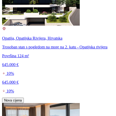
Opatija, Opatijska Rivijera, Hrvatska
Trosoban stan s pogledom na more na 2. katu - Opatijska rivijera
Površina 124 m²
645.000 €
10%
645.000 €
10%
Nova cijena