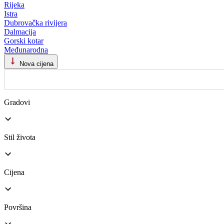
Rijeka
Istra
Dubrovačka rivijera
Dalmacija
Gorski kotar
Međunarodna
Nova cijena
Gradovi
Stil života
Cijena
Površina