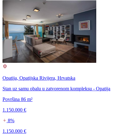
Opatija, Opatijska Rivijera, Hrvatska
Stan uz samu obalu u zatvorenom kompleksu - Opatija
Površina 86 m²
1.150.000 €
8%
1.150.000 €