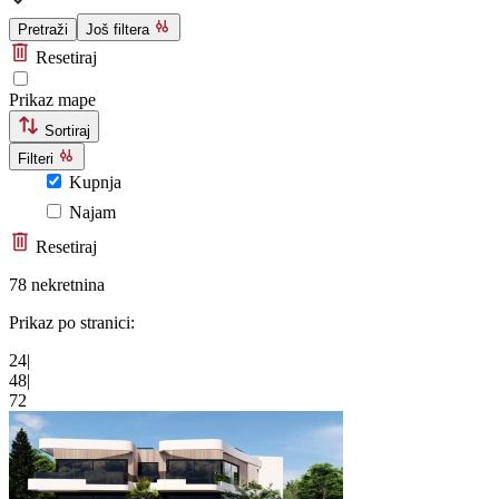
Pretraži
Još filtera
Resetiraj
Prikaz mape
Sortiraj
Filteri
Kupnja
Najam
Resetiraj
78 nekretnina
Prikaz po stranici:
24
|
48
|
72