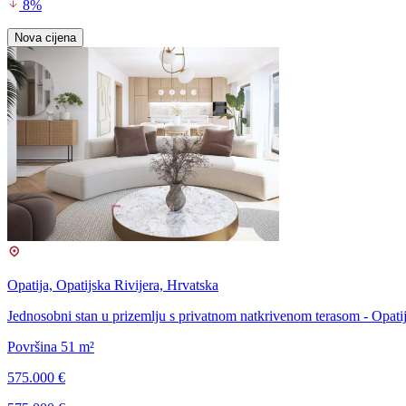
8%
Nova cijena
Opatija, Opatijska Rivijera, Hrvatska
Jednosobni stan u prizemlju s privatnom natkrivenom terasom - Opati
Površina 51 m²
575.000 €