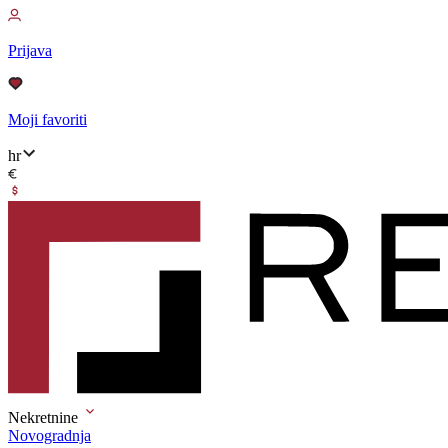
Prijava
Moji favoriti
hr
Nekretnine
Novogradnja