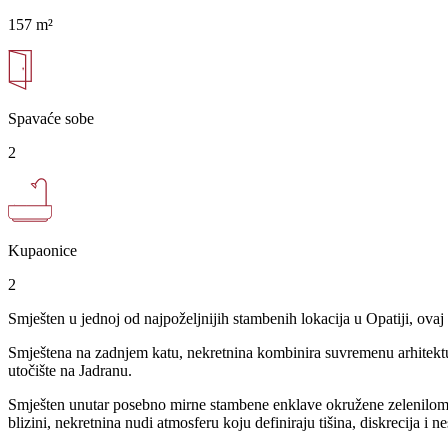
157 m²
Spavaće sobe
2
Kupaonice
2
Smješten u jednoj od najpoželjnijih stambenih lokacija u Opatiji, ova
Smještena na zadnjem katu, nekretnina kombinira suvremenu arhitekturu
utočište na Jadranu.
Smješten unutar posebno mirne stambene enklave okružene zelenilom, pe
blizini, nekretnina nudi atmosferu koju definiraju tišina, diskrecija 