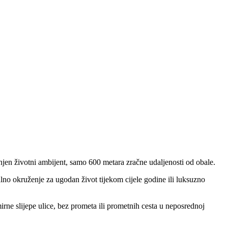
njen životni ambijent, samo 600 metara zračne udaljenosti od obale.
lno okruženje za ugodan život tijekom cijele godine ili luksuzno
rne slijepe ulice, bez prometa ili prometnih cesta u neposrednoj