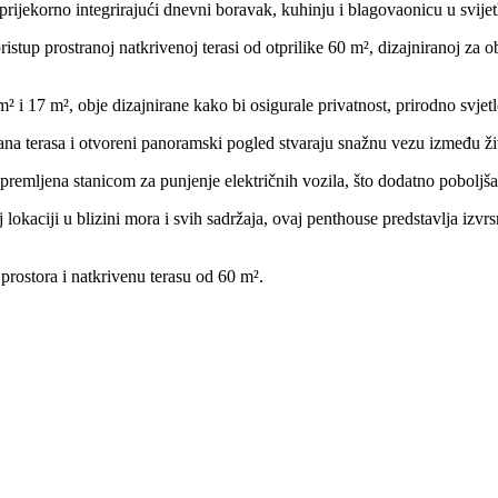
rijekorno integrirajući dnevni boravak, kuhinju i blagovaonicu u svijet
ristup prostranoj natkrivenoj terasi od otprilike 60 m², dizajniranoj z
 i 17 m², obje dizajnirane kako bi osigurale privatnost, prirodno svjet
rana terasa i otvoreni panoramski pogled stvaraju snažnu vezu između ži
premljena stanicom za punjenje električnih vozila, što dodatno pobolj
lokaciji u blizini mora i svih sadržaja, ovaj penthouse predstavlja izvr
rostora i natkrivenu terasu od 60 m².