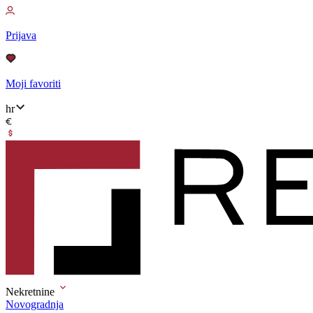
Prijava
Moji favoriti
hr
Nekretnine
Novogradnja