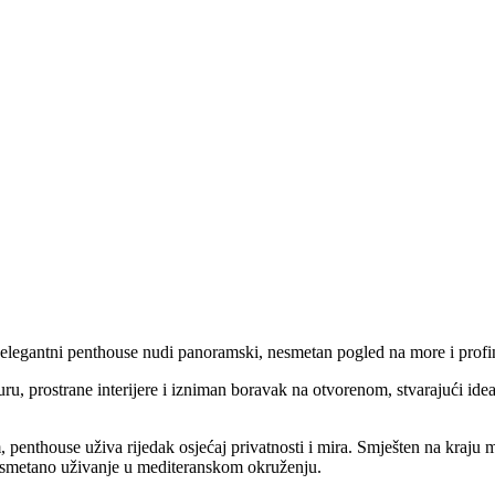
j elegantni penthouse nudi panoramski, nesmetan pogled na more i profi
, prostrane interijere i izniman boravak na otvorenom, stvarajući idea
nthouse uživa rijedak osjećaj privatnosti i mira. Smješten na kraju mi
i nesmetano uživanje u mediteranskom okruženju.