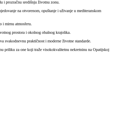
lu i prozračnu središnju životnu zonu.
a objedovanje na otvorenom, opuštanje i uživanje u mediteranskom
lo i mirnu atmosferu.
votnog prostora i okolnog obalnog krajolika.
šava svakodnevnu praktičnost i moderne životne standarde.
snu priliku za one koji traže visokokvalitetnu nekretninu na Opatijskoj