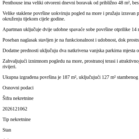
Penthouse ima veliki otvoreni dnevni boravak od približno 48 m², besp
Velike staklene površine uokviruju pogled na more i pružaju izravan p
okruženju tijekom cijele godine.
Apartman uključuje dvije udobne spavaće sobe površine otprilike 14 m²
Poseban naglasak stavljen je na funkcionalnost i udobnost, dok prost
Dodatne prednosti uključuju dva natkrivena vanjska parkirna mjesta o
Zahvaljujući iznimnom pogledu na more, prostranoj terasi i atraktivnoj 
rivijeri.
Ukupna izgrađena površina je 187 m², uključujući 127 m² stambenog p
Osnovni podaci
Šifra nekretnine
2026121062
Tip nekretnine
Stan