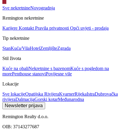
Sve nekretnine
Novogradnja
Remington nekretnine
Karijere
Kontakt
Pravila privatnosti
Opći uvjeti - prodaja
Tip nekretnine
Stan
Kuća/Vila
Hotel
Zemljište
Zgrada
Stil života
Kuće na obali
Nekretnine s bazenom
Kuće s pogledom na
more
Penthouse stanovi
Povijesne vile
Lokacije
Sve lokacije
Opatijska Rivijera
Kvarner
Rijeka
Istra
Dubrovačka
rivijera
Dalmacija
Gorski kotar
Međunarodna
Newsletter prijava
Remington Realty d.o.o.
OIB: 37143277687