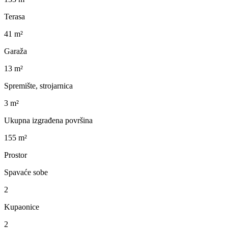
Terasa
41 m²
Garaža
13 m²
Spremište, strojarnica
3 m²
Ukupna izgrađena površina
155 m²
Prostor
Spavaće sobe
2
Kupaonice
2