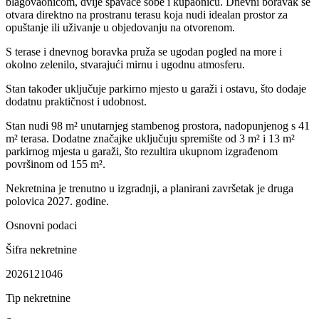
blagovaonicom, dvije spavaće sobe i kupaonicu. Dnevni boravak se
otvara direktno na prostranu terasu koja nudi idealan prostor za
opuštanje ili uživanje u objedovanju na otvorenom.
S terase i dnevnog boravka pruža se ugodan pogled na more i
okolno zelenilo, stvarajući mirnu i ugodnu atmosferu.
Stan također uključuje parkirno mjesto u garaži i ostavu, što dodaje
dodatnu praktičnost i udobnost.
Stan nudi 98 m² unutarnjeg stambenog prostora, nadopunjenog s 41
m² terasa. Dodatne značajke uključuju spremište od 3 m² i 13 m²
parkirnog mjesta u garaži, što rezultira ukupnom izgrađenom
površinom od 155 m².
Nekretnina je trenutno u izgradnji, a planirani završetak je druga
polovica 2027. godine.
Osnovni podaci
Šifra nekretnine
2026121046
Tip nekretnine