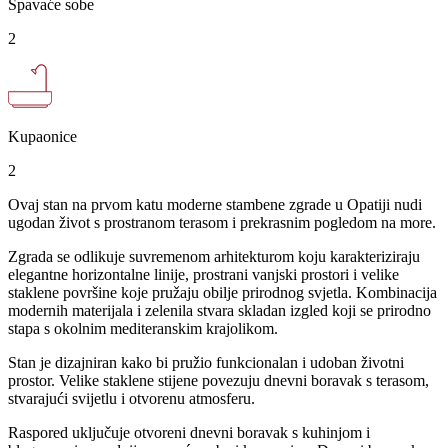
Spavaće sobe
2
Kupaonice
2
Ovaj stan na prvom katu moderne stambene zgrade u Opatiji nudi
ugodan život s prostranom terasom i prekrasnim pogledom na more.
Zgrada se odlikuje suvremenom arhitekturom koju karakteriziraju
elegantne horizontalne linije, prostrani vanjski prostori i velike
staklene površine koje pružaju obilje prirodnog svjetla. Kombinacija
modernih materijala i zelenila stvara skladan izgled koji se prirodno
stapa s okolnim mediteranskim krajolikom.
Stan je dizajniran kako bi pružio funkcionalan i udoban životni
prostor. Velike staklene stijene povezuju dnevni boravak s terasom,
stvarajući svijetlu i otvorenu atmosferu.
Raspored uključuje otvoreni dnevni boravak s kuhinjom i