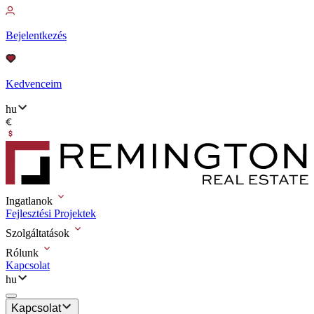
Bejelentkezés
Kedvenceim
hu
Ingatlanok
Fejlesztési Projektek
Szolgáltatások
Rólunk
Kapcsolat
hu
Kapcsolat