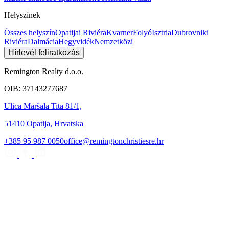
Helyszínek
Összes helyszín
Opatijai Riviéra
Kvarner
Folyó
Isztria
Dubrovniki
Riviéra
Dalmácia
Hegyvidék
Nemzetközi
Hírlevél feliratkozás
Remington Realty d.o.o.
OIB: 37143277687
Ulica Maršala Tita 81/1,
51410 Opatija, Hrvatska
+385 95 987 0050
office@remingtonchristiesre.hr