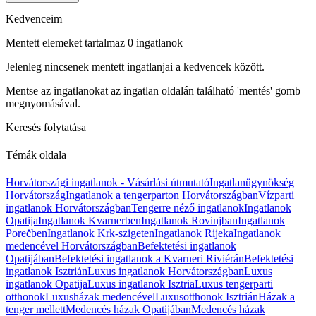
Kedvenceim
Mentett elemeket tartalmaz 0 ingatlanok
Jelenleg nincsenek mentett ingatlanjai a kedvencek között.
Mentse az ingatlanokat az ingatlan oldalán található 'mentés' gomb
megnyomásával.
Keresés folytatása
Témák oldala
Horvátországi ingatlanok - Vásárlási útmutató
Ingatlanügynökség
Horvátország
Ingatlanok a tengerparton Horvátországban
Vízparti
ingatlanok Horvátországban
Tengerre néző ingatlanok
Ingatlanok
Opatija
Ingatlanok Kvarnerben
Ingatlanok Rovinjban
Ingatlanok
Porečben
Ingatlanok Krk-szigeten
Ingatlanok Rijeka
Ingatlanok
medencével Horvátországban
Befektetési ingatlanok
Opatijában
Befektetési ingatlanok a Kvarneri Riviérán
Befektetési
ingatlanok Isztrián
Luxus ingatlanok Horvátországban
Luxus
ingatlanok Opatija
Luxus ingatlanok Isztria
Luxus tengerparti
otthonok
Luxusházak medencével
Luxusotthonok Isztrián
Házak a
tenger mellett
Medencés házak Opatijában
Medencés házak