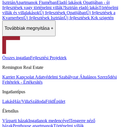
Isztrián
Apartmanok Fiuméban
Eladó lakások Opatijában - új
fejlesztések vagy történelmi villák?
Isztrián eladó lakás
Történelmi
villák és villalakások
Új fejlesztések Opatijában
Új fejlesztések a
Kvarnerben
Új fejlesztések Isztrián
Új fejlesztések Krk szigetén
Továbbiak megnyitása +
Összes ingatlan
Fejlesztési Projektek
Remington Real Estate
Karrier
Kapcsolat
Adatvédelmi Szabályzat
Általános Szerződési
Feltételek - Értékesítés
Ingatlantípus
Lakás
Ház/Villa
Szálloda
Föld
Épület
Életstílus
Vízparti házak
Ingatlanok medencével
Tengerre néző
házak
Penthouse apartmanok
Történelmi villák