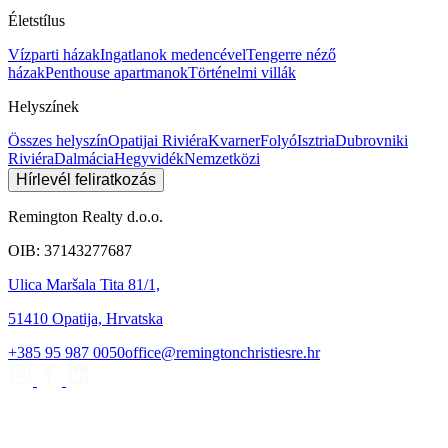
Életstílus
Vízparti házak
Ingatlanok medencével
Tengerre néző
házak
Penthouse apartmanok
Történelmi villák
Helyszínek
Összes helyszín
Opatijai Riviéra
Kvarner
Folyó
Isztria
Dubrovniki
Riviéra
Dalmácia
Hegyvidék
Nemzetközi
Hírlevél feliratkozás
Remington Realty d.o.o.
OIB: 37143277687
Ulica Maršala Tita 81/1,
51410 Opatija, Hrvatska
+385 95 987 0050
office@remingtonchristiesre.hr