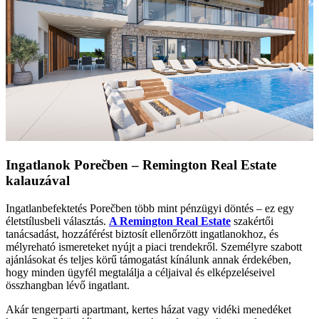
Ingatlanok Porečben – Remington Real Estate
kalauzával
Ingatlanbefektetés Porečben több mint pénzügyi döntés – ez egy
életstílusbeli választás.
A Remington Real Estate
szakértői
tanácsadást, hozzáférést biztosít ellenőrzött ingatlanokhoz, és
mélyreható ismereteket nyújt a piaci trendekről. Személyre szabott
ajánlásokat és teljes körű támogatást kínálunk annak érdekében,
hogy minden ügyfél megtalálja a céljaival és elképzeléseivel
összhangban lévő ingatlant.
Akár tengerparti apartmant, kertes házat vagy vidéki menedéket