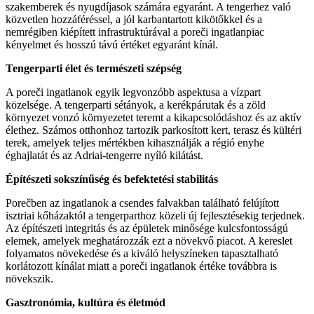
szakemberek és nyugdíjasok számára egyaránt. A tengerhez való
közvetlen hozzáféréssel, a jól karbantartott kikötőkkel és a
nemrégiben kiépített infrastruktúrával a poreči ingatlanpiac
kényelmet és hosszú távú értéket egyaránt kínál.
Tengerparti élet és természeti szépség
A poreči ingatlanok egyik legvonzóbb aspektusa a vízpart
közelsége. A tengerparti sétányok, a kerékpárutak és a zöld
környezet vonzó környezetet teremt a kikapcsolódáshoz és az aktív
élethez. Számos otthonhoz tartozik parkosított kert, terasz és kültéri
terek, amelyek teljes mértékben kihasználják a régió enyhe
éghajlatát és az Adriai-tengerre nyíló kilátást.
Építészeti sokszínűség és befektetési stabilitás
Porečben az ingatlanok a csendes falvakban található felújított
isztriai kőházaktól a tengerparthoz közeli új fejlesztésekig terjednek.
Az építészeti integritás és az épületek minősége kulcsfontosságú
elemek, amelyek meghatározzák ezt a növekvő piacot. A kereslet
folyamatos növekedése és a kiváló helyszíneken tapasztalható
korlátozott kínálat miatt a poreči ingatlanok értéke továbbra is
növekszik.
Gasztronómia, kultúra és életmód