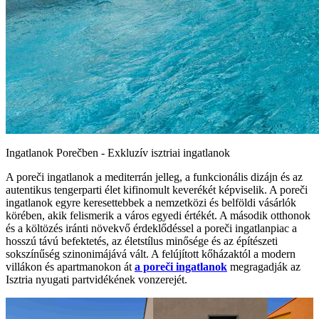
Ingatlanok Porečben - Exkluzív isztriai ingatlanok
A poreči ingatlanok a mediterrán jelleg, a funkcionális dizájn és az
autentikus tengerparti élet kifinomult keverékét képviselik. A poreči
ingatlanok egyre keresettebbek a nemzetközi és belföldi vásárlók
körében, akik felismerik a város egyedi értékét. A második otthonok
és a költözés iránti növekvő érdeklődéssel a poreči ingatlanpiac a
hosszú távú befektetés, az életstílus minősége és az építészeti
sokszínűség szinonimájává vált. A felújított kőházaktól a modern
villákon és apartmanokon át
a poreči ingatlanok
megragadják az
Isztria nyugati partvidékének vonzerejét.