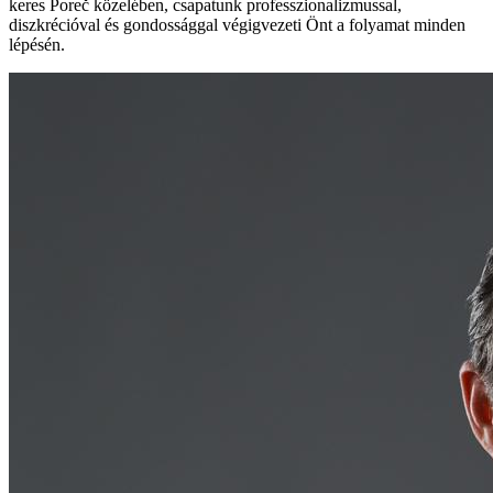
keres Poreč közelében, csapatunk professzionalizmussal,
diszkrécióval és gondossággal végigvezeti Önt a folyamat minden
lépésén.