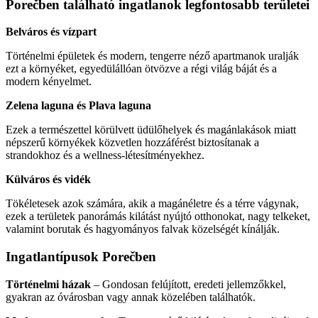
Porečben található ingatlanok legfontosabb területei
Belváros és vízpart
Történelmi épületek és modern, tengerre néző apartmanok uralják
ezt a környéket, egyedülállóan ötvözve a régi világ báját és a
modern kényelmet.
Zelena laguna és Plava laguna
Ezek a természettel körülvett üdülőhelyek és magánlakások miatt
népszerű környékek közvetlen hozzáférést biztosítanak a
strandokhoz és a wellness-létesítményekhez.
Külváros és vidék
Tökéletesek azok számára, akik a magánéletre és a térre vágynak,
ezek a területek panorámás kilátást nyújtó otthonokat, nagy telkeket,
valamint borutak és hagyományos falvak közelségét kínálják.
Ingatlantípusok Porečben
Történelmi házak
– Gondosan felújított, eredeti jellemzőkkel,
gyakran az óvárosban vagy annak közelében találhatók.