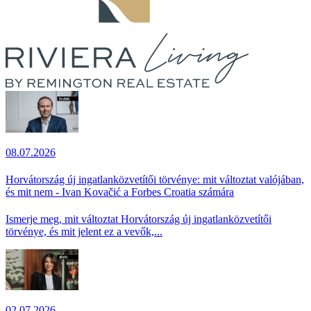
08.07.2026
Horvátország új ingatlanközvetítői törvénye: mit változtat valójában,
és mit nem - Ivan Kovačić a Forbes Croatia számára
Ismerje meg, mit változtat Horvátország új ingatlanközvetítői
törvénye, és mit jelent ez a vevők,...
02.07.2026