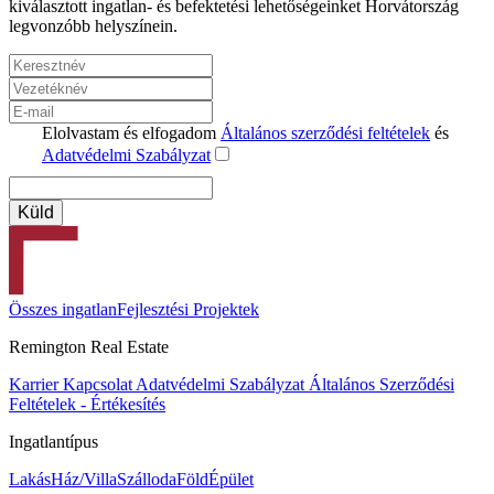
kiválasztott ingatlan- és befektetési lehetőségeinket Horvátország
legvonzóbb helyszínein.
Elolvastam és elfogadom
Általános szerződési feltételek
és
Adatvédelmi Szabályzat
Összes ingatlan
Fejlesztési Projektek
Remington Real Estate
Karrier
Kapcsolat
Adatvédelmi Szabályzat
Általános Szerződési
Feltételek - Értékesítés
Ingatlantípus
Lakás
Ház/Villa
Szálloda
Föld
Épület