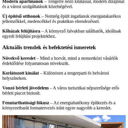
Modern apartmanok
– Tengerre néző kilátással, modern dizájnnal
és a városi szolgáltatások közelségével.
Új építésű otthonok
– Nemrég épült ingatlanok energiatakarékos
jellemzőkkel, medencékkel és praktikus elrendezéssel.
Kőházak felújításra
– A környező falvakban találhatók, ideálisak
egyedi felújítási projektekhez.
Aktuális trendek és befektetési ismeretek
Növekvő kereslet
– Mind a horvát, mind a nemzetközi vásárlók
érdeklődése folyamatosan növekszik.
Korlátozott kínálat
– Különösen a tengerparti és belvárosi
helyszíneken.
Vonzó bérleti jövedelem
– A város turisztikai népszerűsége erős
bérleti piacot biztosít.
Fenntarthatósági fókusz
– Az energiahatékony építkezés és a
környezetbarát formatervezés iránt egyre nagyobb a kereslet.