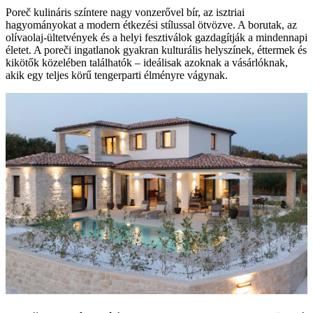
Poreč kulináris színtere nagy vonzerővel bír, az isztriai
hagyományokat a modern étkezési stílussal ötvözve. A borutak, az
olívaolaj-ültetvények és a helyi fesztiválok gazdagítják a mindennapi
életet. A poreči ingatlanok gyakran kulturális helyszínek, éttermek és
kikötők közelében találhatók – ideálisak azoknak a vásárlóknak,
akik egy teljes körű tengerparti élményre vágynak.