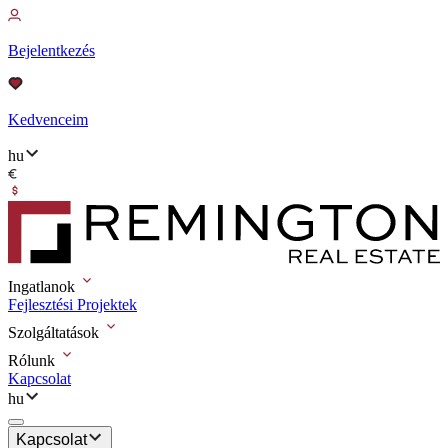
Bejelentkezés
Kedvenceim
hu
Ingatlanok
Fejlesztési Projektek
Szolgáltatások
Rólunk
Kapcsolat
hu
Kapcsolat