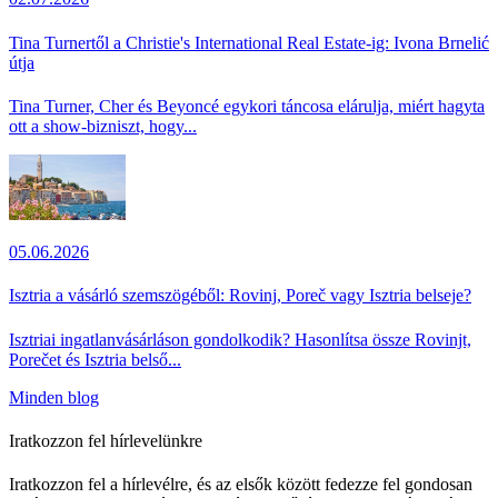
Tina Turnertől a Christie's International Real Estate-ig: Ivona Brnelić
útja
Tina Turner, Cher és Beyoncé egykori táncosa elárulja, miért hagyta
ott a show-bizniszt, hogy...
05.06.2026
Isztria a vásárló szemszögéből: Rovinj, Poreč vagy Isztria belseje?
Isztriai ingatlanvásárláson gondolkodik? Hasonlítsa össze Rovinjt,
Porečet és Isztria belső...
Minden blog
Iratkozzon fel hírlevelünkre
Iratkozzon fel a hírlevélre, és az elsők között fedezze fel gondosan