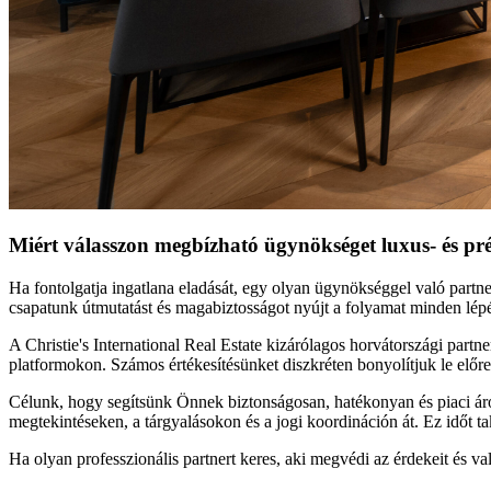
Miért válasszon megbízható ügynökséget luxus- és p
Ha fontolgatja ingatlana eladását, egy olyan ügynökséggel való partner
csapatunk útmutatást és magabiztosságot nyújt a folyamat minden lépésé
A Christie's International Real Estate kizárólagos horvátországi part
platformokon. Számos értékesítésünket diszkréten bonyolítjuk le előre 
Célunk, hogy segítsünk Önnek biztonságosan, hatékonyan és piaci áron 
megtekintéseken, a tárgyalásokon és a jogi koordináción át. Ez időt ta
Ha olyan professzionális partnert keres, aki megvédi az érdekeit és v