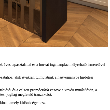
k éves tapasztalattal és a horvát ingatlanpiac mélyreható ismeretével
álózatához, akik gyakran túlmutatnak a hagyományos hirdetési
tációtól és a célzott promóciótól kezdve a vevők minősítésén, a
es, jogilag megfelelő tranzakciót.
 kínál, amely különbséget tesz.