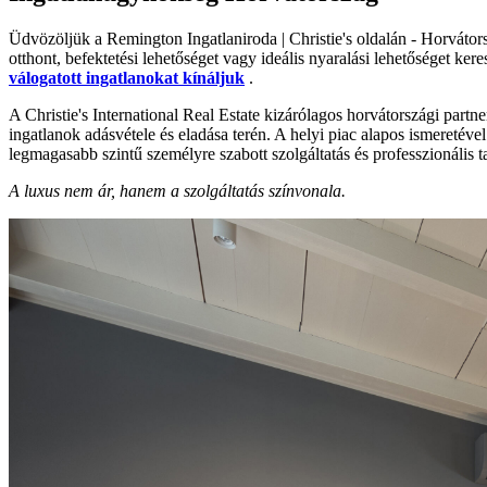
Üdvözöljük a Remington Ingatlaniroda | Christie's oldalán - Horvátor
otthont, befektetési lehetőséget vagy ideális nyaralási lehetőséget ke
válogatott ingatlanokat kínáljuk
.
A Christie's International Real Estate kizárólagos horvátországi par
ingatlanok adásvétele és eladása terén. A helyi piac alapos ismeretéve
legmagasabb szintű személyre szabott szolgáltatás és professzionális t
A luxus nem ár, hanem a szolgáltatás színvonala.