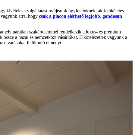
 kivételes szolgáltatást nyújtsunk ügyfeleinknek, akik tökéletes
ék vagyunk arra, hogy
csak a piacon elérhető legjobb, gondosan
, amely páratlan szakértelemmel rendelkezik a luxus- és prémium
jük össze a hazai és nemzetközi vásárlókat. Elkötelezettek vagyunk a
 az elvárásokat felülmúló élményt.