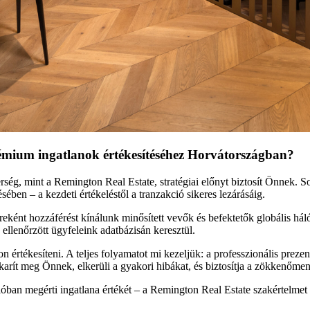
rémium ingatlanok értékesítéséhez Horvátországban?
ség, mint a Remington Real Estate, stratégiai előnyt biztosít Önnek. So
ben – a kezdeti értékeléstől a tranzakció sikeres lezárásáig.
nereként hozzáférést kínálunk minősített vevők és befektetők globális h
ellenőrzött ügyfeleink adatbázisán keresztül.
értékesíteni. A teljes folyamatot mi kezeljük: a professzionális prezen
karít meg Önnek, elkerüli a gyakori hibákat, és biztosítja a zökkenőment
alóban megérti ingatlana értékét – a Remington Real Estate szakértelmet