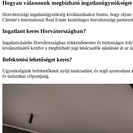
Hogyan válasszunk megbízható ingatlanügynökséget
Horvátországi ingatlanügynökség kiválasztásakor fontos, hogy olyan s
Christie's International Real Estate kizárólagos horvátországi partne
Ingatlant keres Horvátországban?
Ingatlanvásárlás Horvátországban zökkenőmentes és biztonságos folyama
kiválasztásától kezdve a megbízható jogi tanácsadók ajánlásán át az ü
Befektetési lehetőséget keres?
Ügynökségünk befektetőknek nyújt tanácsadást, és segít azonosítani a
és turisztikai célpontjaiig.