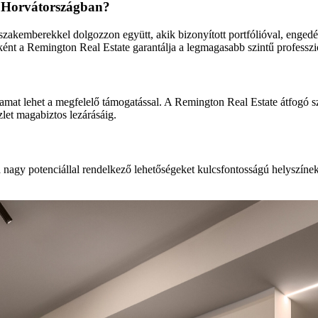
 Horvátországban?
zakemberekkel dolgozzon együtt, akik bizonyított portfólióval, engedél
reként a Remington Real Estate garantálja a legmagasabb szintű professz
t lehet a megfelelő támogatással. A Remington Real Estate átfogó szolg
zlet magabiztos lezárásáig.
 nagy potenciállal rendelkező lehetőségeket kulcsfontosságú helyszíne