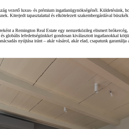
szág vezető luxus- és prémium ingatlanügynökségénél. Küldetésünk, hogy
resnek. Kiterjedt tapasztalattal és elkötelezett szakembergárdával büszk
tnereként a Remington Real Estate egy nemzetközileg elismert brókercég
l és globális lefedettségünkkel gondosan kiválasztott ingatlanokkal köt
anácsadás nyújtása iránt – akár vásárol, akár elad, csapatunk garantálja