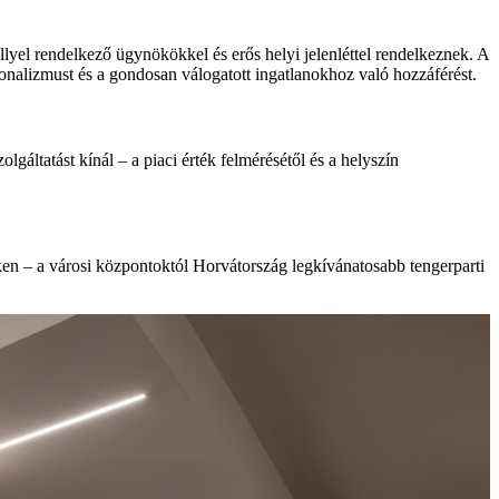
lyel rendelkező ügynökökkel és erős helyi jelenléttel rendelkeznek. A
ionalizmust és a gondosan válogatott ingatlanokhoz való hozzáférést.
áltatást kínál – a piaci érték felmérésétől és a helyszín
ken – a városi központoktól Horvátország legkívánatosabb tengerparti