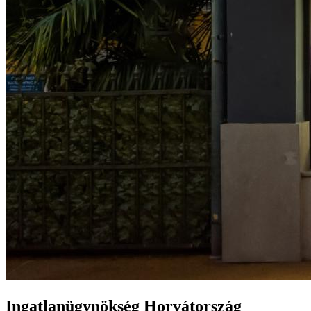
Ingatlanügynökség Horvátország