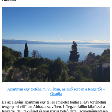
Apartman egy történelmi villában, az első sorban a tengertől –
Opatija
Ez az elegáns apartman egy teljes emeletet foglal el egy történelmi
tengerparti villában Abbázia szívében. Lélegzetelállító kilátással a
tengerre, déli fekvéssel és klasszikus belső térrel, zökkenőmentesen