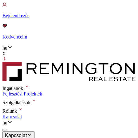
Bejelentkezés
Kedvenceim
hu
Ingatlanok
Fejlesztési Projektek
Szolgáltatások
Rólunk
Kapcsolat
hu
Kapcsolat