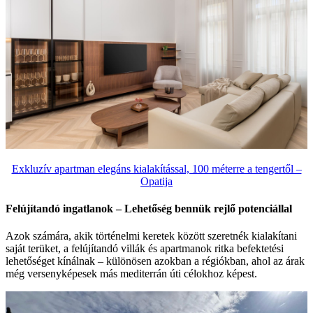
Exkluzív apartman elegáns kialakítással, 100 méterre a tengertől –
Opatija
Felújítandó ingatlanok – Lehetőség bennük rejlő potenciállal
Azok számára, akik történelmi keretek között szeretnék kialakítani
saját terüket, a felújítandó villák és apartmanok ritka befektetési
lehetőséget kínálnak – különösen azokban a régiókban, ahol az árak
még versenyképesek más mediterrán úti célokhoz képest.