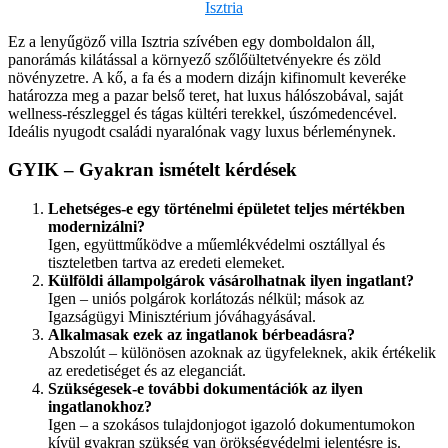
Isztria
Ez a lenyűgöző villa Isztria szívében egy domboldalon áll,
panorámás kilátással a környező szőlőültetvényekre és zöld
növényzetre. A kő, a fa és a modern dizájn kifinomult keveréke
határozza meg a pazar belső teret, hat luxus hálószobával, saját
wellness-részleggel és tágas kültéri terekkel, úszómedencével.
Ideális nyugodt családi nyaralónak vagy luxus bérleménynek.
GYIK – Gyakran ismételt kérdések
Lehetséges-e egy történelmi épületet teljes mértékben
modernizálni?
Igen, együttműködve a műemlékvédelmi osztállyal és
tiszteletben tartva az eredeti elemeket.
Külföldi állampolgárok vásárolhatnak ilyen ingatlant?
Igen – uniós polgárok korlátozás nélkül; mások az
Igazságügyi Minisztérium jóváhagyásával.
Alkalmasak ezek az ingatlanok bérbeadásra?
Abszolút – különösen azoknak az ügyfeleknek, akik értékelik
az eredetiséget és az eleganciát.
Szükségesek-e további dokumentációk az ilyen
ingatlanokhoz?
Igen – a szokásos tulajdonjogot igazoló dokumentumokon
kívül gyakran szükség van örökségvédelmi jelentésre is.