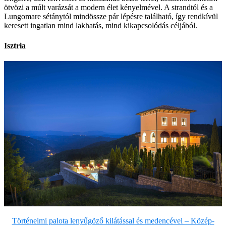
ötvözi a múlt varázsát a modern élet kényelmével. A strandtól és a
Lungomare sétánytól mindössze pár lépésre található, így rendkívül
keresett ingatlan mind lakhatás, mind kikapcsolódás céljából.
Isztria
Történelmi palota lenyűgöző kilátással és medencével – Közép-