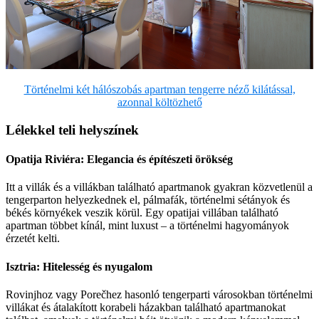
Történelmi két hálószobás apartman tengerre néző kilátással,
azonnal költözhető
Lélekkel teli helyszínek
Opatija Riviéra: Elegancia és építészeti örökség
Itt a villák és a villákban található apartmanok gyakran közvetlenül a
tengerparton helyezkednek el, pálmafák, történelmi sétányok és
békés környékek veszik körül. Egy opatijai villában található
apartman többet kínál, mint luxust – a történelmi hagyományok
érzetét kelti.
Isztria: Hitelesség és nyugalom
Rovinjhoz vagy Porečhez hasonló tengerparti városokban történelmi
villákat és átalakított korabeli házakban található apartmanokat