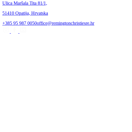
Ulica Maršala Tita 81/1,
51410 Opatija, Hrvatska
+385 95 987 0050
office@remingtonchristiesre.hr