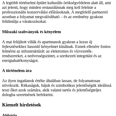
A legtöbb történelmi épület kulturális örökségvédelem alatt áll, ami
azt jelenti, hogy minden restaurálásnak meg kell felelnie a
professzionális konzerválási előírásoknak. A megfelelő partnerrel
azonban a folyamat megvalósítható – és az eredmény gyakran
felülmúlja a várakozásokat.
Műszaki szabványok és kényelem
A mai felújított villák és apartmanok gyakran a luxus új
fejlesztésekhez hasonló kényelmet kínálnak. Ennek ellenére fontos
felmérni az infrastruktúrát: az elektromos és vízvezeték-
rendszereket, a nedvességszintet, a szerkezeti integritást és az
energiahatékonyságot.
A történelem ára
Az ilyen ingatlanok értéke általában lassan, de folyamatosan
növekszik. Ritkaságuk, bájuk és szimbolikus jelentőségük ideálissá
teszi őket azok számára, akik valami tartós és jelentőségteljes
dologba szeretnének befektetni.
Kiemelt hirdetések
Abbázia