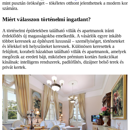
mint pusztán örökséget – tökéletes otthont jelenthetnek a modern kor
számára.
Miért válasszon történelmi ingatlant?
A történelmi épületekben található villák és apartmanok iránti
érdeklődés új magasságokba emelkedik. A vásárlók egyre inkább
többet keresnek az építészeti luxusnál – személyiséget, történeteket
és lélekkel teli helyszíneket keresnek. Különösen keresettek a
felújított, korabeli házakban található villák és apartmanok, amelyek
megőrzik az eredeti bájt, miközben prémium kortárs funkciókat
kínálnak: intelligens rendszerek, padlófűtés, dizájner belső terek és
privát kertek.