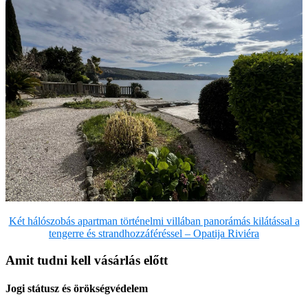
Két hálószobás apartman történelmi villában panorámás kilátással a
tengerre és strandhozzáféréssel – Opatija Riviéra
Amit tudni kell vásárlás előtt
Jogi státusz és örökségvédelem