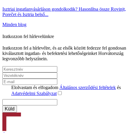
Isztriai ingatlanvásárláson gondolkodik? Hasonlítsa össze Rovinjt,
Porečet és Isztria belső...
Minden blog
Iratkozzon fel hírlevelünkre
Iratkozzon fel a hírlevélre, és az elsők között fedezze fel gondosan
kiválasztott ingatlan- és befektetési lehetőségeinket Horvátország
legvonzóbb helyszínein.
Elolvastam és elfogadom
Általános szerződési feltételek
és
Adatvédelmi Szabályzat