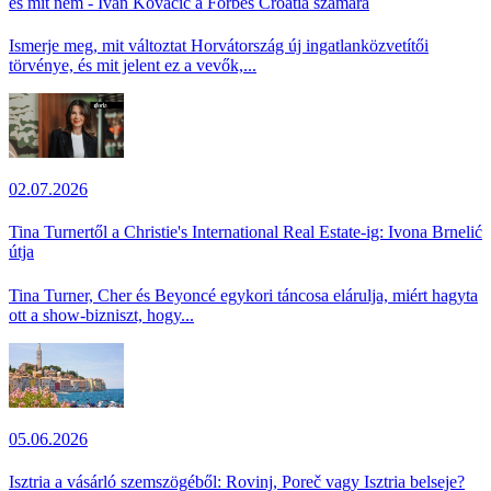
és mit nem - Ivan Kovačić a Forbes Croatia számára
Ismerje meg, mit változtat Horvátország új ingatlanközvetítői
törvénye, és mit jelent ez a vevők,...
02.07.2026
Tina Turnertől a Christie's International Real Estate-ig: Ivona Brnelić
útja
Tina Turner, Cher és Beyoncé egykori táncosa elárulja, miért hagyta
ott a show-bizniszt, hogy...
05.06.2026
Isztria a vásárló szemszögéből: Rovinj, Poreč vagy Isztria belseje?