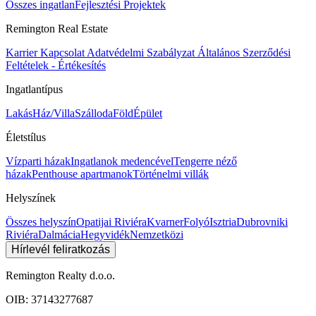
Összes ingatlan
Fejlesztési Projektek
Remington Real Estate
Karrier
Kapcsolat
Adatvédelmi Szabályzat
Általános Szerződési
Feltételek - Értékesítés
Ingatlantípus
Lakás
Ház/Villa
Szálloda
Föld
Épület
Életstílus
Vízparti házak
Ingatlanok medencével
Tengerre néző
házak
Penthouse apartmanok
Történelmi villák
Helyszínek
Összes helyszín
Opatijai Riviéra
Kvarner
Folyó
Isztria
Dubrovniki
Riviéra
Dalmácia
Hegyvidék
Nemzetközi
Hírlevél feliratkozás
Remington Realty d.o.o.
OIB: 37143277687