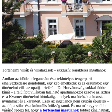
Történelmi villák és villalakások – exkluzív, karakteres ingatlanok
Amikor az időtlen eleganciára és a tekintélyes tengerparti
elhelyezkedésre gondolunk, egy kép emelkedik ki az eszünkbe: egy
történelmi villa az opatijai riviérán. De Horvátország sokkal többet
kínál – a felújított villákban található apartmanoktól kezdve az Isztria
és a Kvarner történelmi birtokaiig, amelyek ma ötvözik a luxust, a
nyugalmat és a karaktert. Ezek az ingatlanok nem csupán épületek –
az idő, a stílus és a kulturális örökség tanúi. És ma már egyre több
vásárló fedezi fel, hogy
a történelmi ingatlanok
többet kínálhatnak,