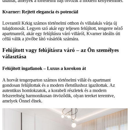
találhat, amelyek a történelmi bájt ötvözik a modern kényelemmel.
Kvarner: Rejtett elegancia és potenciál
Lovrantól Krkig számos történelmi otthon és villalakás várja új
tulajdonosát. Legyen szó akár egy teljesen felújított, tengerre néző
apartmanról, akár egy felújításra váró villáról, Kvarner ideális úti
céllá válik a jövőbe látó vásárlók számára.
Felújított vagy felújításra váró – az Ön személyes
választása
Felújított ingatlanok – Luxus a korokon át
A horvát tengerparton számos történelmi villát és apartmant
gondosan felújítottak és a modern életstílushoz igazítottak. Az
autentikus homlokzatok, a korabeli részletek és a modern
felszereltség harmonikusan ötvöződik, olyan tereket teremtve,
amelyek Önnel élnek.