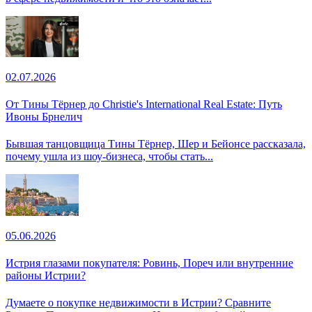
02.07.2026
От Тины Тёрнер до Christie's International Real Estate: Путь
Ивоны Брнелич
Бывшая танцовщица Тины Тёрнер, Шер и Бейонсе рассказала,
почему ушла из шоу-бизнеса, чтобы стать...
05.06.2026
Истрия глазами покупателя: Ровинь, Пореч или внутренние
районы Истрии?
Думаете о покупке недвижимости в Истрии? Сравните