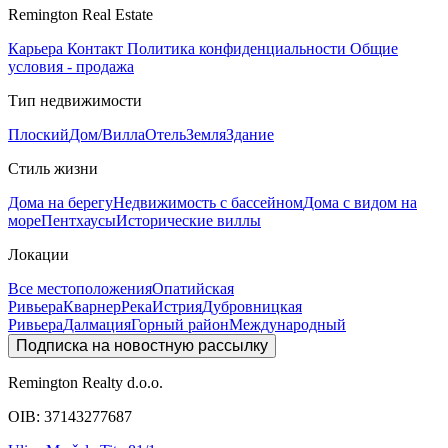
Remington Real Estate
Карьера
Контакт
Политика конфиденциальности
Общие
условия - продажа
Тип недвижимости
Плоский
Дом/Вилла
Отель
Земля
Здание
Стиль жизни
Дома на берегу
Недвижимость с бассейном
Дома с видом на
море
Пентхаусы
Исторические виллы
Локации
Все местоположения
Опатийская
Ривьера
Кварнер
Река
Истрия
Дубровницкая
Ривьера
Далмация
Горный район
Международный
Подписка на новостную рассылку
Remington Realty d.o.o.
OIB: 37143277687