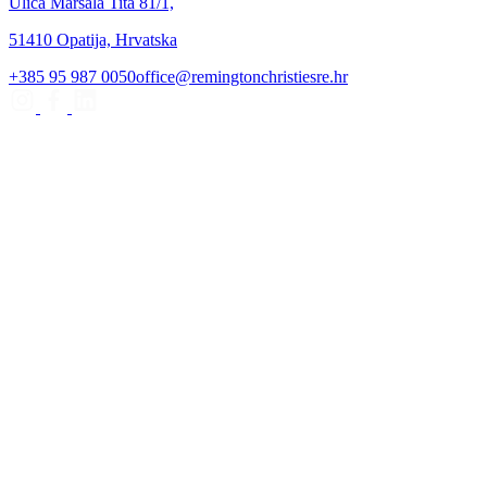
Ulica Maršala Tita 81/1,
51410 Opatija, Hrvatska
+385 95 987 0050
office@remingtonchristiesre.hr