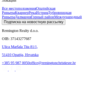
Локации
Все местоположения
Опатийская
Ривьера
Кварнер
Река
Истрия
Дубровницкая
Ривьера
Далмация
Горный район
Международный
Подписка на новостную рассылку
Remington Realty d.o.o.
OIB: 37143277687
Ulica Maršala Tita 81/1,
51410 Opatija, Hrvatska
+385 95 987 0050
office@remingtonchristiesre.hr