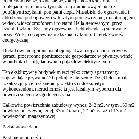
Nieruchomość wyróżnia się wysokiej jakości konstrukcją i
funkcjami premium, w tym stolarką aluminiową Schüco z
potrójnymi szybami, pompami ciepła Mitsubishi do ogrzewania i
chłodzenia podłogowego w każdym pomieszczeniu, monitoringiem
wideo, wideodomofonem i roletami Hella sterowanymi przez
czujniki wiatru. Systemy ogrzewania i chłodzenia są sterowane
przez Wi-Fi, co zapewnia maksymalny komfort i efektywność
energetyczną.
Dodatkowe udogodnienia obejmują dwa miejsca parkingowe w
garażu, przestronne pomieszczenie gospodarcze w piwnicy, windę
w budynku i stację ładowania pojazdów elektrycznych.
Ten ekskluzywny budynek mieści tylko cztery apartamenty,
zapewniając prywatność i spokojne otoczenie. Dzięki doskonałej
lokalizacji, przemyślanemu projektowi i doskonałym
wykończeniom, nieruchomość ta jest idealnym wyborem dla
nowoczesnego i wygodnego życia.
Całkowita powierzchnia zabudowy wynosi 242 m2, w tym 169 m2
powierzchni wewnętrznej, 33 m2 tarasu, 27 m2 garażu i 13 m2
powierzchni magazynowej.
Podstawowe dane
Kod nieruchomości