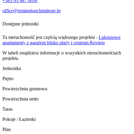
+385 95 987 0050
office@remingtonchristiesre.hr
Dostępne jednostki
Ta nieruchomość jest częścią większego projektu -
Luksusowe
apartamenty z garażem blisko plaży i centrum Rovinja
W tabeli znajdziesz informacje o wszystkich nieruchomościach
projektu.
Jednostka
Piętro
Powierzchnia gruntowa
Powierzchnia netto
Taras
Pokoje / Łazienki
Plan