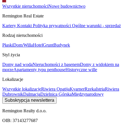
Wszystkie nieruchomości
Nowe budownictwo
Remington Real Estate
Kariery
Kontakt
Polityka prywatności
Ogólne warunki - sprzedaż
Rodzaj nieruchomości
Płaski
Dom/Willa
Hotel
Grunt
Budynek
Styl życia
Domy nad wodą
Nieruchomości z basenem
Domy z widokiem na
morze
Apartamenty typu penthouse
Historyczne wille
Lokalizacje
Wszystkie lokalizacje
Riwiera Opatija
Kvarner
Rzeka
Istria
Riwiera
Dubrownik
Dalmacja
Dzielnica Górska
Międzynarodowy
Subskrypcja newslettera
Remington Realty d.o.o.
OIB: 37143277687