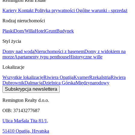
Remington Real Estate
Kariery
Kontakt
Polityka prywatności
Ogólne warunki - sprzedaż
Rodzaj nieruchomości
Płaski
Dom/Willa
Hotel
Grunt
Budynek
Styl życia
Domy nad wodą
Nieruchomości z basenem
Domy z widokiem na
morze
Apartamenty typu penthouse
Historyczne wille
Lokalizacje
Wszystkie lokalizacje
Riwiera Opatija
Kvarner
Rzeka
Istria
Riwiera
Dubrownik
Dalmacja
Dzielnica Górska
Międzynarodowy
Subskrypcja newslettera
Remington Realty d.o.o.
OIB: 37143277687
Ulica Maršala Tita 81/1,
51410 Opatija, Hrvatska