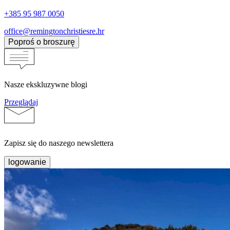
+385 95 987 0050
office@remingtonchristiesre.hr
Poproś o broszurę
Nasze ekskluzywne blogi
Przeglądaj
Zapisz się do naszego newslettera
logowanie