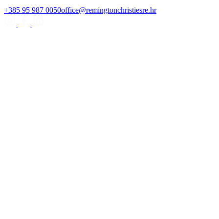
+385 95 987 0050
office@remingtonchristiesre.hr