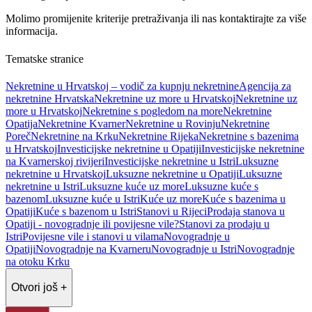
Molimo promijenite kriterije pretraživanja ili nas kontaktirajte za više
informacija.
Tematske stranice
Nekretnine u Hrvatskoj – vodič za kupnju nekretnine
Agencija za
nekretnine Hrvatska
Nekretnine uz more u Hrvatskoj
Nekretnine uz
more u Hrvatskoj
Nekretnine s pogledom na more
Nekretnine
Opatija
Nekretnine Kvarner
Nekretnine u Rovinju
Nekretnine
Poreč
Nekretnine na Krku
Nekretnine Rijeka
Nekretnine s bazenima
u Hrvatskoj
Investicijske nekretnine u Opatiji
Investicijske nekretnine
na Kvarnerskoj rivijeri
Investicijske nekretnine u Istri
Luksuzne
nekretnine u Hrvatskoj
Luksuzne nekretnine u Opatiji
Luksuzne
nekretnine u Istri
Luksuzne kuće uz more
Luksuzne kuće s
bazenom
Luksuzne kuće u Istri
Kuće uz more
Kuće s bazenima u
Opatiji
Kuće s bazenom u Istri
Stanovi u Rijeci
Prodaja stanova u
Opatiji - novogradnje ili povijesne vile?
Stanovi za prodaju u
Istri
Povijesne vile i stanovi u vilama
Novogradnje u
Opatiji
Novogradnje na Kvarneru
Novogradnje u Istri
Novogradnje
na otoku Krku
Otvori još +