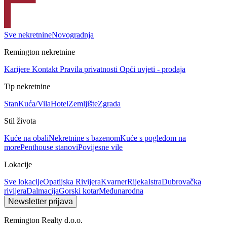
Sve nekretnine
Novogradnja
Remington nekretnine
Karijere
Kontakt
Pravila privatnosti
Opći uvjeti - prodaja
Tip nekretnine
Stan
Kuća/Vila
Hotel
Zemljište
Zgrada
Stil života
Kuće na obali
Nekretnine s bazenom
Kuće s pogledom na
more
Penthouse stanovi
Povijesne vile
Lokacije
Sve lokacije
Opatijska Rivijera
Kvarner
Rijeka
Istra
Dubrovačka
rivijera
Dalmacija
Gorski kotar
Međunarodna
Newsletter prijava
Remington Realty d.o.o.