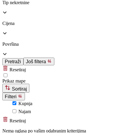
Tip nekretnine
Cijena
Površina
Pretraži
Još filtera
Resetiraj
Prikaz mape
Sortiraj
Filteri
Kupnja
Najam
Resetiraj
Nema oglasa po vašim odabranim kriterijima