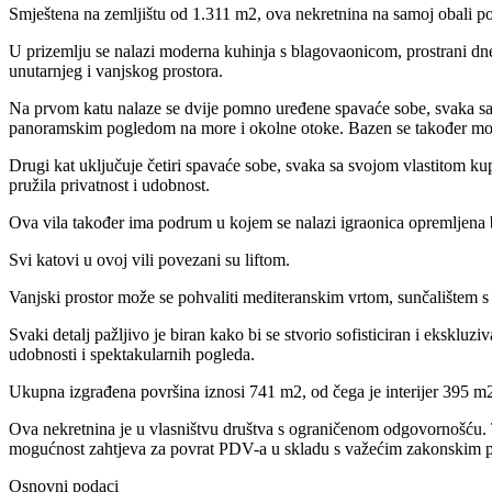
Smještena na zemljištu od 1.311 m2, ova nekretnina na samoj obali po
U prizemlju se nalazi moderna kuhinja s blagovaonicom, prostrani dne
unutarnjeg i vanjskog prostora.
Na prvom katu nalaze se dvije pomno uređene spavaće sobe, svaka sa 
panoramskim pogledom na more i okolne otoke. Bazen se također može 
Drugi kat uključuje četiri spavaće sobe, svaka sa svojom vlastitom 
pružila privatnost i udobnost.
Ova vila također ima podrum u kojem se nalazi igraonica opremljena 
Svi katovi u ovoj vili povezani su liftom.
Vanjski prostor može se pohvaliti mediteranskim vrtom, sunčalištem 
Svaki detalj pažljivo je biran kako bi se stvorio sofisticiran i eksklu
udobnosti i spektakularnih pogleda.
Ukupna izgrađena površina iznosi 741 m2, od čega je interijer 395 m
Ova nekretnina je u vlasništvu društva s ograničenom odgovornošću. 
mogućnost zahtjeva za povrat PDV-a u skladu s važećim zakonskim p
Osnovni podaci