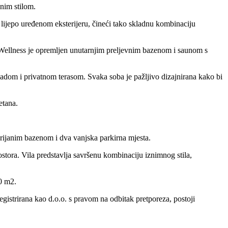
nim stilom.
 lijepo uređenom eksterijeru, čineći tako skladnu kombinaciju
 Wellness je opremljen unutarnjim preljevnim bazenom i saunom s
dom i privatnom terasom. Svaka soba je pažljivo dizajnirana kako bi
etana.
rijanim bazenom i dva vanjska parkirna mjesta.
rostora. Vila predstavlja savršenu kombinaciju iznimnog stila,
0 m2.
istrirana kao d.o.o. s pravom na odbitak pretporeza, postoji