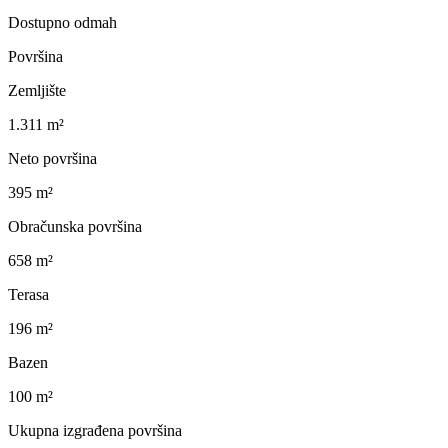
Dostupno odmah
Površina
Zemljište
1.311 m²
Neto površina
395 m²
Obračunska površina
658 m²
Terasa
196 m²
Bazen
100 m²
Ukupna izgrađena površina