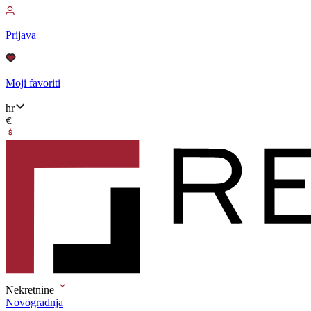
Prijava
Moji favoriti
hr
Nekretnine
Novogradnja