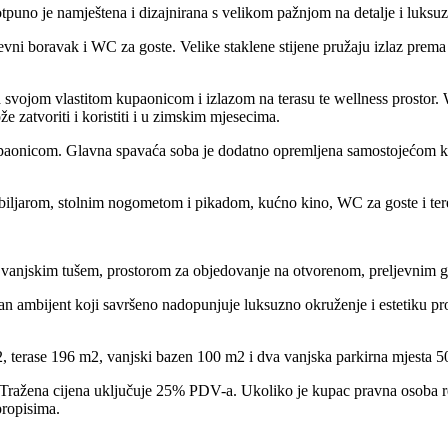
tpuno je namještena i dizajnirana s velikom pažnjom na detalje i luksuz
vni boravak i WC za goste. Velike staklene stijene pružaju izlaz prema
svojom vlastitom kupaonicom i izlazom na terasu te wellness prostor.
zatvoriti i koristiti i u zimskim mjesecima.
kupaonicom. Glavna spavaća soba je dodatno opremljena samostojećom ka
biljarom, stolnim nogometom i pikadom, kućno kino, WC za goste i ter
s vanjskim tušem, prostorom za objedovanje na otvorenom, preljevnim g
zivan ambijent koji savršeno nadopunjuje luksuzno okruženje i estetiku p
2, terase 196 m2, vanjski bazen 100 m2 i dva vanjska parkirna mjesta 5
Tražena cijena uključuje 25% PDV-a. Ukoliko je kupac pravna osoba reg
ropisima.