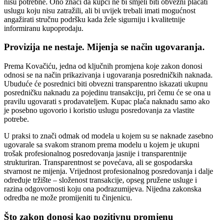
nisu potrebne. Ono znači da kupci ne bi smjeli biti obvezni plaćati
uslugu koju nisu zatražili, ali bi uvijek trebali imati mogućnost
angažirati stručnu podršku kada žele sigurniju i kvalitetnije
informiranu kupoprodaju.
Provizija ne nestaje. Mijenja se način ugovaranja.
Prema Kovačiću, jedna od ključnih promjena koje zakon donosi
odnosi se na način prikazivanja i ugovaranja posredničkih naknada.
Ubuduće će posrednici biti obvezni transparentno iskazati ukupnu
posredničku naknadu za pojedinu transakciju, pri čemu će se ona u
pravilu ugovarati s prodavateljem. Kupac plaća naknadu samo ako
je posebno ugovorio i koristio uslugu posredovanja za vlastite
potrebe.
U praksi to znači odmak od modela u kojem su se naknade zasebno
ugovarale sa svakom stranom prema modelu u kojem je ukupni
trošak profesionalnog posredovanja jasnije i transparentnije
strukturiran. Transparentnost se povećava, ali se gospodarska
stvarnost ne mijenja. Vrijednost profesionalnog posredovanja i dalje
određuje tržište – složenost transakcije, opseg pružene usluge i
razina odgovornosti koju ona podrazumijeva. Nijedna zakonska
odredba ne može promijeniti tu činjenicu.
Što zakon donosi kao pozitivnu promjenu