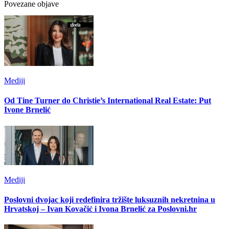
Povezane objave
Mediji
Od Tine Turner do Christie’s International Real Estate: Put
Ivone Brnelić
Mediji
Poslovni dvojac koji redefinira tržište luksuznih nekretnina u
Hrvatskoj – Ivan Kovačić i Ivona Brnelić za Poslovni.hr