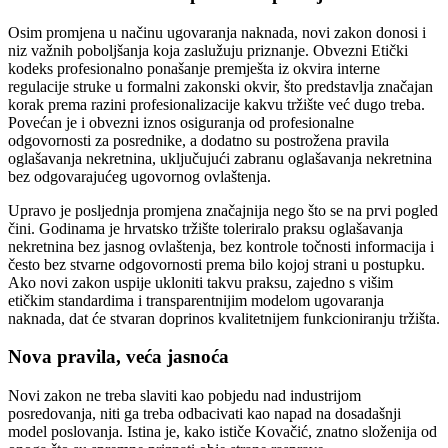
Osim promjena u načinu ugovaranja naknada, novi zakon donosi i
niz važnih poboljšanja koja zaslužuju priznanje. Obvezni Etički
kodeks profesionalno ponašanje premješta iz okvira interne
regulacije struke u formalni zakonski okvir, što predstavlja značajan
korak prema razini profesionalizacije kakvu tržište već dugo treba.
Povećan je i obvezni iznos osiguranja od profesionalne
odgovornosti za posrednike, a dodatno su postrožena pravila
oglašavanja nekretnina, uključujući zabranu oglašavanja nekretnina
bez odgovarajućeg ugovornog ovlaštenja.
Upravo je posljednja promjena značajnija nego što se na prvi pogled
čini. Godinama je hrvatsko tržište toleriralo praksu oglašavanja
nekretnina bez jasnog ovlaštenja, bez kontrole točnosti informacija i
često bez stvarne odgovornosti prema bilo kojoj strani u postupku.
Ako novi zakon uspije ukloniti takvu praksu, zajedno s višim
etičkim standardima i transparentnijim modelom ugovaranja
naknada, dat će stvaran doprinos kvalitetnijem funkcioniranju tržišta.
Nova pravila, veća jasnoća
Novi zakon ne treba slaviti kao pobjedu nad industrijom
posredovanja, niti ga treba odbacivati kao napad na dosadašnji
model poslovanja. Istina je, kako ističe Kovačić, znatno složenija od