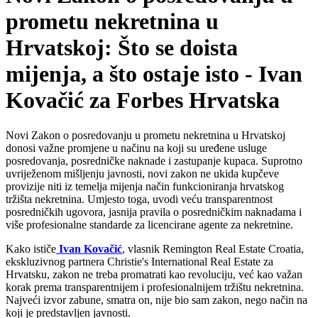
prometu nekretnina u
Hrvatskoj: Što se doista
mijenja, a što ostaje isto - Ivan
Kovačić za Forbes Hrvatska
Novi Zakon o posredovanju u prometu nekretnina u Hrvatskoj
donosi važne promjene u načinu na koji su uređene usluge
posredovanja, posredničke naknade i zastupanje kupaca. Suprotno
uvriježenom mišljenju javnosti, novi zakon ne ukida kupčeve
provizije niti iz temelja mijenja način funkcioniranja hrvatskog
tržišta nekretnina. Umjesto toga, uvodi veću transparentnost
posredničkih ugovora, jasnija pravila o posredničkim naknadama i
više profesionalne standarde za licencirane agente za nekretnine.
Kako ističe
Ivan Kovačić
, vlasnik Remington Real Estate Croatia,
ekskluzivnog partnera Christie's International Real Estate za
Hrvatsku, zakon ne treba promatrati kao revoluciju, već kao važan
korak prema transparentnijem i profesionalnijem tržištu nekretnina.
Najveći izvor zabune, smatra on, nije bio sam zakon, nego način na
koji je predstavljen javnosti.