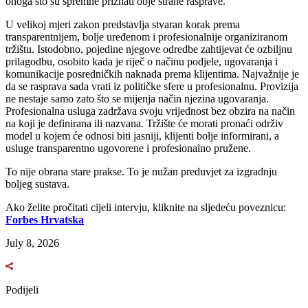
onoga što su spremne priznati obje strane rasprave.
U velikoj mjeri zakon predstavlja stvaran korak prema
transparentnijem, bolje uređenom i profesionalnije organiziranom
tržištu. Istodobno, pojedine njegove odredbe zahtijevat će ozbiljnu
prilagodbu, osobito kada je riječ o načinu podjele, ugovaranja i
komunikacije posredničkih naknada prema klijentima. Najvažnije je
da se rasprava sada vrati iz političke sfere u profesionalnu. Provizija
ne nestaje samo zato što se mijenja način njezina ugovaranja.
Profesionalna usluga zadržava svoju vrijednost bez obzira na način
na koji je definirana ili nazvana. Tržište će morati pronaći održiv
model u kojem će odnosi biti jasniji, klijenti bolje informirani, a
usluge transparentno ugovorene i profesionalno pružene.
To nije obrana stare prakse. To je nužan preduvjet za izgradnju
boljeg sustava.
Ako želite pročitati cijeli intervju, kliknite na sljedeću poveznicu:
Forbes Hrvatska
July 8, 2026
Podijeli