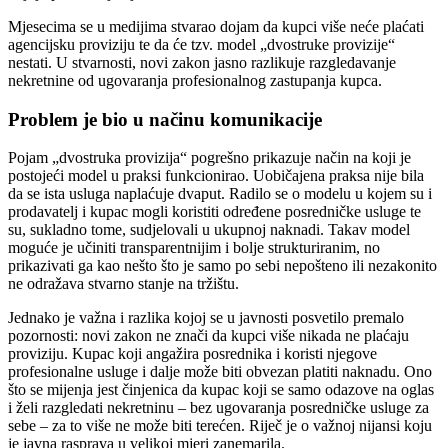
Mjesecima se u medijima stvarao dojam da kupci više neće plaćati
agencijsku proviziju te da će tzv. model „dvostruke provizije“
nestati. U stvarnosti, novi zakon jasno razlikuje razgledavanje
nekretnine od ugovaranja profesionalnog zastupanja kupca.
Problem je bio u načinu komunikacije
Pojam „dvostruka provizija“ pogrešno prikazuje način na koji je
postojeći model u praksi funkcionirao. Uobičajena praksa nije bila
da se ista usluga naplaćuje dvaput. Radilo se o modelu u kojem su i
prodavatelj i kupac mogli koristiti određene posredničke usluge te
su, sukladno tome, sudjelovali u ukupnoj naknadi. Takav model
moguće je učiniti transparentnijim i bolje strukturiranim, no
prikazivati ga kao nešto što je samo po sebi nepošteno ili nezakonito
ne odražava stvarno stanje na tržištu.
Jednako je važna i razlika kojoj se u javnosti posvetilo premalo
pozornosti: novi zakon ne znači da kupci više nikada ne plaćaju
proviziju. Kupac koji angažira posrednika i koristi njegove
profesionalne usluge i dalje može biti obvezan platiti naknadu. Ono
što se mijenja jest činjenica da kupac koji se samo odazove na oglas
i želi razgledati nekretninu – bez ugovaranja posredničke usluge za
sebe – za to više ne može biti terećen. Riječ je o važnoj nijansi koju
je javna rasprava u velikoj mjeri zanemarila.