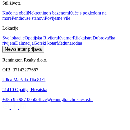
Stil života
Kuće na obali
Nekretnine s bazenom
Kuće s pogledom na
more
Penthouse stanovi
Povijesne vile
Lokacije
Sve lokacije
Opatijska Rivijera
Kvarner
Rijeka
Istra
Dubrovačka
rivijera
Dalmacija
Gorski kotar
Međunarodna
Newsletter prijava
Remington Realty d.o.o.
OIB: 37143277687
Ulica Maršala Tita 81/1,
51410 Opatija, Hrvatska
+385 95 987 0050
office@remingtonchristiesre.hr