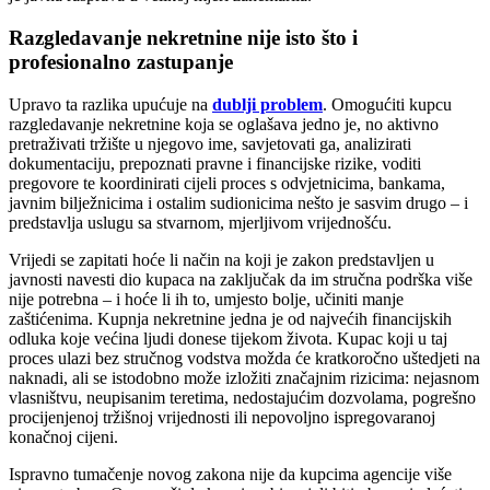
Razgledavanje nekretnine nije isto što i
profesionalno zastupanje
Upravo ta razlika upućuje na
dublji problem
. Omogućiti kupcu
razgledavanje nekretnine koja se oglašava jedno je, no aktivno
pretraživati tržište u njegovo ime, savjetovati ga, analizirati
dokumentaciju, prepoznati pravne i financijske rizike, voditi
pregovore te koordinirati cijeli proces s odvjetnicima, bankama,
javnim bilježnicima i ostalim sudionicima nešto je sasvim drugo – i
predstavlja uslugu sa stvarnom, mjerljivom vrijednošću.
Vrijedi se zapitati hoće li način na koji je zakon predstavljen u
javnosti navesti dio kupaca na zaključak da im stručna podrška više
nije potrebna – i hoće li ih to, umjesto bolje, učiniti manje
zaštićenima. Kupnja nekretnine jedna je od najvećih financijskih
odluka koje većina ljudi donese tijekom života. Kupac koji u taj
proces ulazi bez stručnog vodstva možda će kratkoročno uštedjeti na
naknadi, ali se istodobno može izložiti značajnim rizicima: nejasnom
vlasništvu, neupisanim teretima, nedostajućim dozvolama, pogrešno
procijenjenoj tržišnoj vrijednosti ili nepovoljno ispregovaranoj
konačnoj cijeni.
Ispravno tumačenje novog zakona nije da kupcima agencije više