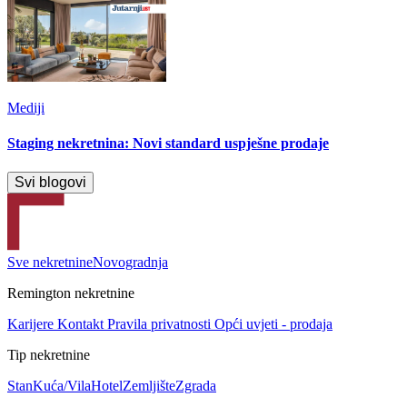
Mediji
Staging nekretnina: Novi standard uspješne prodaje
Svi blogovi
Sve nekretnine
Novogradnja
Remington nekretnine
Karijere
Kontakt
Pravila privatnosti
Opći uvjeti - prodaja
Tip nekretnine
Stan
Kuća/Vila
Hotel
Zemljište
Zgrada