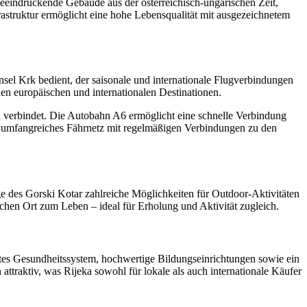
. Beeindruckende Gebäude aus der österreichisch-ungarischen Zeit,
rastruktur ermöglicht eine hohe Lebensqualität mit ausgezeichnetem
nsel Krk bedient, der saisonale und internationale Flugverbindungen
hen europäischen und internationalen Destinationen.
n verbindet. Die Autobahn A6 ermöglicht eine schnelle Verbindung
n umfangreiches Fährnetz mit regelmäßigen Verbindungen zu den
e des Gorski Kotar zahlreiche Möglichkeiten für Outdoor-Aktivitäten
en Ort zum Leben – ideal für Erholung und Aktivität zugleich.
chnetes Gesundheitssystem, hochwertige Bildungseinrichtungen sowie ein
ttraktiv, was Rijeka sowohl für lokale als auch internationale Käufer