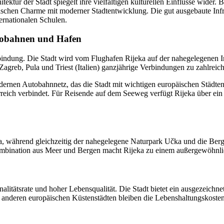
tektur der Stadt spiegelt ihre vielfältigen kulturellen Einflüsse wider
orischen Charme mit moderner Stadtentwicklung. Die gut ausgebaute Inf
ernationalen Schulen.
tobahnen und Hafen
nbindung. Die Stadt wird vom Flughafen Rijeka auf der nahegelegenen I
 Zagreb, Pula und Triest (Italien) ganzjährige Verbindungen zu zahlreic
ernen Autobahnnetz, das die Stadt mit wichtigen europäischen Städte
rreich verbindet. Für Reisende auf dem Seeweg verfügt Rijeka über ei
a, während gleichzeitig der nahegelegene Naturpark Učka und die Berg
ombination aus Meer und Bergen macht Rijeka zu einem außergewöhnlich
iminalitätsrate und hoher Lebensqualität. Die Stadt bietet ein ausgezei
u anderen europäischen Küstenstädten bleiben die Lebenshaltungskosten a