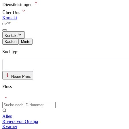
Dienstleistungen
Über Uns
Kontakt
de
Kontakt
Kaufen
Miete
Suchtyp:
Neuer Preis
Fluss
Alles
Riviera von Opatija
Kvarner