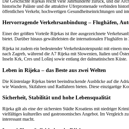
Die Geschichte Rijekas reicht viele Jahrhunderte zurück, und die Archi
historische Paläste und die attraktive Uferpromenade verbinden hist
öffentlichen Verkehr, hochwertigen Gesundheitseinrichtungen und int
Hervorragende Verkehrsanbindung – Flughäfen, Au
Einer der größten Vorteile Rijekas ist ihre ausgezeichnete Verkehrsa
bietet. Darüber hinaus gewährleisten die internationalen Flughäfen in
Rijeka ist zudem ein bedeutender Verkehrsknotenpunkt mit einem mod
nach Zagreb, während die A7 Rijeka mit Slowenien, Italien und Öste
Inseln Krk, Cres und Lošinj sowie entlang der dalmatinischen Küste.
Leben in Rijeka – das Beste aus zwei Welten
Die Küstenlage Rijekas bietet beeindruckende Ausblicke auf die Adri
wie Wandern, Skifahren und Radfahren bieten. Diese einzigartige K
Sicherheit, Stabilität und hohe Lebensqualität
Rijeka gilt als eine der sichersten Städte Kroatiens mit niedriger Kr
vielfältiges kulturelles und gastronomisches Angebot. Im Vergleich z
interessant macht.