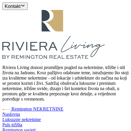
Kontakt
Riviera Living donosi promišljen pogled na nekretnine, tržište i stil
života na Jadranu. Kroz pažljivo odabrane teme, istražujemo što stoji
iza kvalitetne nekretnine - od lokacije i arhitekture do načina na koji
se prostor koristi i živi. Sadržaj obuhvaća luksuzne i premium
nekretnine, tržišne uvide, dizajn i širi kontekst života na obali, u
prostoru gdje se kvaliteta prepoznaje kroz detalje, a vrijednost
potvrđuje s vremenom.
Remington NEKRETNINE
Naslovna
Luksuzne nekretnine
Puls tržišta
Remington savjeti