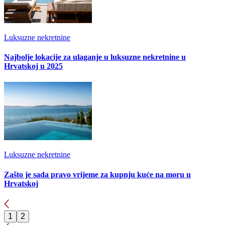
Luksuzne nekretnine
Najbolje lokacije za ulaganje u luksuzne nekretnine u
Hrvatskoj u 2025
Luksuzne nekretnine
Zašto je sada pravo vrijeme za kupnju kuće na moru u
Hrvatskoj
1
2