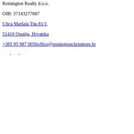
Remington Realty d.o.o.
OIB: 37143277687
Ulica Maršala Tita 81/1,
51410 Opatija, Hrvatska
+385 95 987 0050
office@remingtonchristiesre.hr