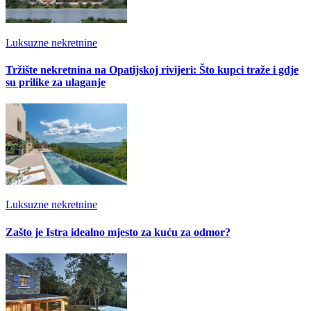
Luksuzne nekretnine
Tržište nekretnina na Opatijskoj rivijeri: Što kupci traže i gdje
su prilike za ulaganje
Luksuzne nekretnine
Zašto je Istra idealno mjesto za kuću za odmor?