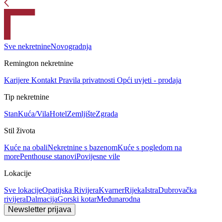
Sve nekretnine
Novogradnja
Remington nekretnine
Karijere
Kontakt
Pravila privatnosti
Opći uvjeti - prodaja
Tip nekretnine
Stan
Kuća/Vila
Hotel
Zemljište
Zgrada
Stil života
Kuće na obali
Nekretnine s bazenom
Kuće s pogledom na
more
Penthouse stanovi
Povijesne vile
Lokacije
Sve lokacije
Opatijska Rivijera
Kvarner
Rijeka
Istra
Dubrovačka
rivijera
Dalmacija
Gorski kotar
Međunarodna
Newsletter prijava