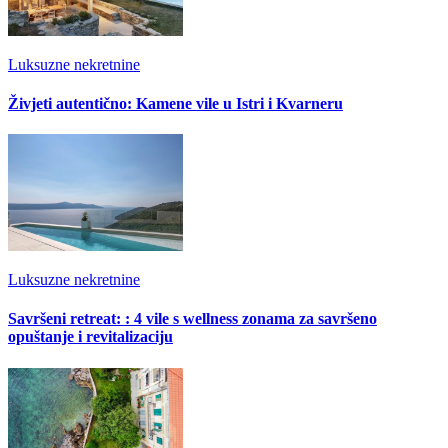
Luksuzne nekretnine
Živjeti autentično: Kamene vile u Istri i Kvarneru
Luksuzne nekretnine
Savršeni retreat: : 4 vile s wellness zonama za savršeno
opuštanje i revitalizaciju