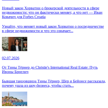
Новый закон Хорватии о брокерской деятельности в сфере
недвижимости: что он фактически меняет, а что нет — Иван
Ковачич для Forbes Croatia
Узнайте, что меняет новый закон Хорватии о посредничестве
в сфере недвижимости и что это означает...
02.07.2026
От Тины Тёрнер до Christie's International Real Estate: Путь
Ивоны Брнелич
Бывшая танцовщица Тины Тёрнер, Шер и Бейонсе рассказала,
почему ушла из шоу-бизнеса, чтобы стать...