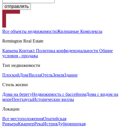
Все объекты недвижимости
Жилищные Комплексы
Remington Real Estate
Карьера
Контакт
Политика конфиденциальности
Общие
условия - продажа
Тип недвижимости
Плоский
Дом/Вилла
Отель
Земля
Здание
Стиль жизни
Дома на берегу
Недвижимость с бассейном
Дома с видом на
море
Пентхаусы
Исторические виллы
Локации
Все местоположения
Опатийская
Ривьера
Кварнер
Река
Истрия
Дубровницкая