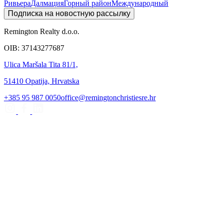
Ривьера
Далмация
Горный район
Международный
Подписка на новостную рассылку
Remington Realty d.o.o.
OIB: 37143277687
Ulica Maršala Tita 81/1,
51410 Opatija, Hrvatska
+385 95 987 0050
office@remingtonchristiesre.hr