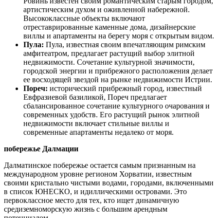
Ровинь известен своим романтическим старым городом,
артистическим духом и оживленной набережной.
Высококлассные объекты включают
отреставрированные каменные дома, дизайнерские
виллы и апартаменты на берегу моря с открытым видом.
Пула:
Пула, известная своим впечатляющим римским
амфитеатром, предлагает растущий выбор элитной
недвижимости. Сочетание культурной значимости,
городской энергии и прибрежного расположения делает
ее восходящей звездой на рынке недвижимости Истрии.
Пореч:
исторический прибрежный город, известный
Евфразиевой базиликой, Пореч предлагает
сбалансированное сочетание культурного очарования и
современных удобств. Его растущий рынок элитной
недвижимости включает стильные виллы и
современные апартаменты недалеко от моря.
побережье Далмации
Далматинское побережье остается самым признанным на
международном уровне регионом Хорватии, известным
своими кристально чистыми водами, городами, включенными
в список ЮНЕСКО, и идиллическими островами. Это
первоклассное место для тех, кто ищет динамичную
средиземноморскую жизнь с большим арендным
потенциалом.