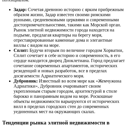
Задар:
Сочетая древнюю историю с ярким прибрежным
образом жизни, Задар известен своими римскими
руинами, средневековыми церквями и современными
достопримечательностями, такими как Морской орган.
Рынок элитной недвижимости города находится на
подъеме, предлагая квартиры на берегу моря,
отреставрированные каменные дома и элегантные
виллы с видом на море.
Сплит:
Будучи вторым по величине городом Хорватии,
Сплит сочетает в себе историю и современность, в его
сердце находится дворец Диоклетиана. Город предлагает
сочетание современных апартаментов, исторических
резиденций и новых разработок, все в пределах
досягаемости Адриатического моря.
Дубровник:
Известный во всем мире как «Жемчужина
Адриатики», Дубровник очаровывает своим
укрепленным старым городом, архитектурой в стиле
барокко и панорамным видом на море. Роскошные
объекты недвижимости варьируются от исторических
вилл в пределах городских стен до современных
уединенных мест на окружающих скалах.
Тенденции рынка элитной недвижимости в