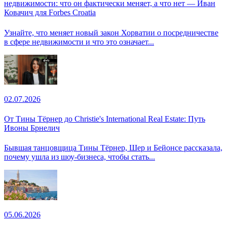
недвижимости: что он фактически меняет, а что нет — Иван
Ковачич для Forbes Croatia
Узнайте, что меняет новый закон Хорватии о посредничестве
в сфере недвижимости и что это означает...
02.07.2026
От Тины Тёрнер до Christie's International Real Estate: Путь
Ивоны Брнелич
Бывшая танцовщица Тины Тёрнер, Шер и Бейонсе рассказала,
почему ушла из шоу-бизнеса, чтобы стать...
05.06.2026