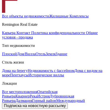
Все объекты недвижимости
Жилищные Комплексы
Remington Real Estate
Карьера
Контакт
Политика конфиденциальности
Общие
условия - продажа
Тип недвижимости
Плоский
Дом/Вилла
Отель
Земля
Здание
Стиль жизни
Дома на берегу
Недвижимость с бассейном
Дома с видом на
море
Пентхаусы
Исторические виллы
Локации
Все местоположения
Опатийская
Ривьера
Кварнер
Река
Истрия
Дубровницкая
Ривьера
Далмация
Горный район
Международный
Подписка на новостную рассылку