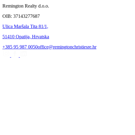
Remington Realty d.o.o.
OIB: 37143277687
Ulica Maršala Tita 81/1,
51410 Opatija, Hrvatska
+385 95 987 0050
office@remingtonchristiesre.hr