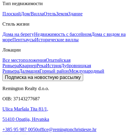
Тип недвижимости
Плоский
Дом/Вилла
Отель
Земля
Здание
Стиль жизни
Дома на берегу
Недвижимость с бассейном
Дома с видом на
море
Пентхаусы
Исторические виллы
Локации
Все местоположения
Опатийская
Ривьера
Кварнер
Река
Истрия
Дубровницкая
Ривьера
Далмация
Горный район
Международный
Подписка на новостную рассылку
Remington Realty d.o.o.
OIB: 37143277687
Ulica Maršala Tita 81/1,
51410 Opatija, Hrvatska
+385 95 987 0050
office@remingtonchristiesre.hr