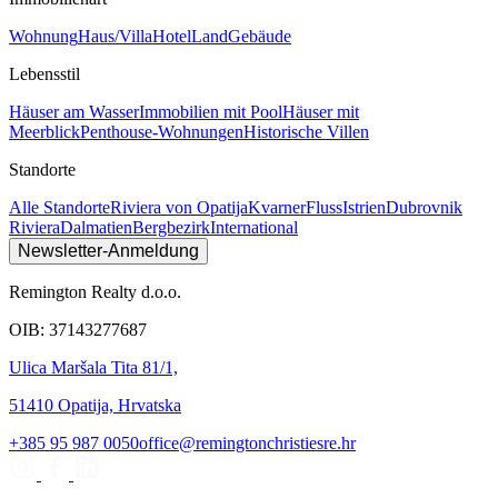
Wohnung
Haus/Villa
Hotel
Land
Gebäude
Lebensstil
Häuser am Wasser
Immobilien mit Pool
Häuser mit
Meerblick
Penthouse-Wohnungen
Historische Villen
Standorte
Alle Standorte
Riviera von Opatija
Kvarner
Fluss
Istrien
Dubrovnik
Riviera
Dalmatien
Bergbezirk
International
Newsletter-Anmeldung
Remington Realty d.o.o.
OIB: 37143277687
Ulica Maršala Tita 81/1,
51410 Opatija, Hrvatska
+385 95 987 0050
office@remingtonchristiesre.hr