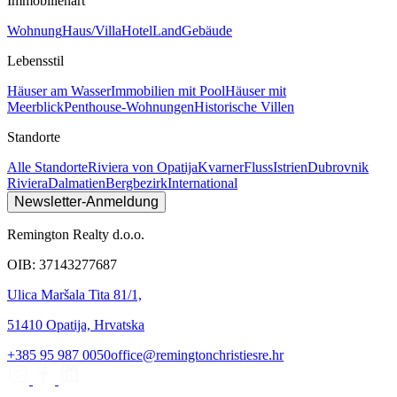
Immobilienart
Wohnung
Haus/Villa
Hotel
Land
Gebäude
Lebensstil
Häuser am Wasser
Immobilien mit Pool
Häuser mit
Meerblick
Penthouse-Wohnungen
Historische Villen
Standorte
Alle Standorte
Riviera von Opatija
Kvarner
Fluss
Istrien
Dubrovnik
Riviera
Dalmatien
Bergbezirk
International
Newsletter-Anmeldung
Remington Realty d.o.o.
OIB: 37143277687
Ulica Maršala Tita 81/1,
51410 Opatija, Hrvatska
+385 95 987 0050
office@remingtonchristiesre.hr