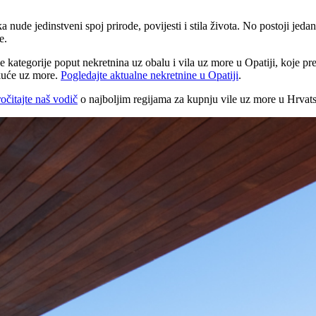
ka nude jedinstveni spoj prirode, povijesti i stila života. No postoji jed
e.
kategorije poput nekretnina uz obalu i vila uz more u Opatiji, koje predst
 kuće uz more.
Pogledajte aktualne nekretnine u Opatiji
.
ročitajte naš vodič
o najboljim regijama za kupnju vile uz more u Hrvats