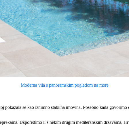
Moderna vila s panoramskim pogledom na more
koj pokazala se kao iznimno stabilna imovina. Posebno kada govorimo 
reprekama. Usporedimo li s nekim drugim mediteranskim državama, Hrvat