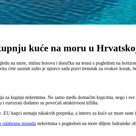
 kupnju kuće na moru u Hrvatsko
gledu na more, mirisu borova i doručku na terasi s pogledom na horizo
tavku ćete saznati zašto je upravo sada pravi trenutak za ovakav korak, 
cija za kupnju nekretnina. Ne samo među domaćim kupcima, nego i sve v
u i eurozoni dodatno su povećali atraktivnost tržišta.
e. EU kupci nemaju nikakvih prepreka, a interes za kuće uz more raste 
ivo odabranu ponudu
nekretnina s pogledom na more diljem Jadranske ob