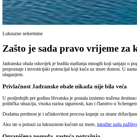
Luksuzne nekretnine
Zašto je sada pravo vrijeme za
Jadranska obala oduvijek je budila maštanja mnogih koji sanjaju o po
prepoznaje i investicijski potencijal koji kuća uz more donosi. U nas
ulaganjem.
Privlačnost Jadranske obale nikada nije bila veća
U posljednjih pet godina Hrvatska je postala iznimno tražena destina
politička situacija, visoka razina sigurnosti, kao i članstvo u Schengen
Dodatna prednost je i učinkovitost procesa kupnje za strane državljan
Ako ste u potrazi za luksuznom kućom uz more,
istražite našu pažlj
Ograničena ponuda, rastuća potražnja