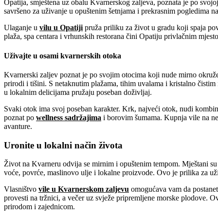
Opatija, smještena uz obalu Kvarnerskog zaljeva, poznata je po svoj
savršeno za uživanje u opuštenim šetnjama i prekrasnim pogledima n
Ulaganje u
vilu u Opatiji
pruža priliku za život u gradu koji spaja po
plaža, spa centara i vrhunskih restorana čini Opatiju privlačnim mjest
Uživajte u osami kvarnerskih otoka
Kvarnerski zaljev poznat je po svojim otocima koji nude mirno okruženj
prirodi i tišini. S netaknutim plažama, tihim uvalama i kristalno čist
u lokalnim delicijama pružaju poseban doživljaj.
Svaki otok ima svoj poseban karakter. Krk, najveći otok, nudi kombina
poznat po
wellness sadržajima
i borovim šumama. Kupnja vile na nek
avanture.
Uronite u lokalni način života
Život na Kvarneru odvija se mirnim i opuštenim tempom. Mještani su po
voće, povrće, maslinovo ulje i lokalne proizvode. Ovo je prilika za uži
Vlasništvo
vile u Kvarnerskom zaljevu
omogućava vam da postanete d
provesti na tržnici, a večer uz svježe pripremljene morske plodove. O
prirodom i zajednicom.