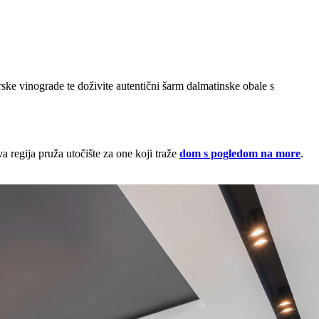
rske vinograde te doživite autentični šarm dalmatinske obale s
 regija pruža utočište za one koji traže
dom s pogledom na more
.