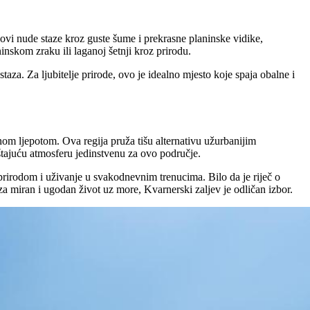
ovi nude staze kroz guste šume i prekrasne planinske vidike,
inskom zraku ili laganoj šetnji kroz prirodu.
aza. Za ljubitelje prirode, ovo je idealno mjesto koje spaja obalne i
nom ljepotom. Ova regija pruža tišu alternativu užurbanijim
uštajuću atmosferu jedinstvenu za ovo područje.
 prirodom i uživanje u svakodnevnim trenucima. Bilo da je riječ o
a miran i ugodan život uz more, Kvarnerski zaljev je odličan izbor.