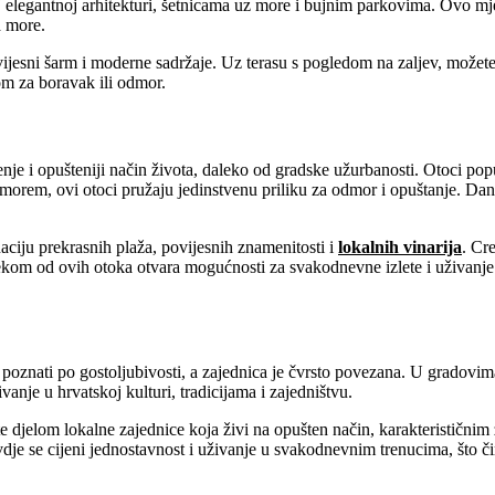
oj elegantnoj arhitekturi, šetnicama uz more i bujnim parkovima. Ovo m
a more.
vijesni šarm i moderne sadržaje. Uz terasu s pogledom na zaljev, možete
om za boravak ili odmor.
e i opušteniji način života, daleko od gradske užurbanosti. Otoci poput
im morem, ovi otoci pružaju jedinstvenu priliku za odmor i opuštanje. Da
ciju prekrasnih plaža, povijesnih znamenitosti i
lokalnih vinarija
. Cr
om od ovih otoka otvara mogućnosti za svakodnevne izlete i uživanje u
znati po gostoljubivosti, a zajednica je čvrsto povezana. U gradovima 
vanje u hrvatskoj kulturi, tradicijama i zajedništvu.
jelom lokalne zajednice koja živi na opušten način, karakterističnim
vdje se cijeni jednostavnost i uživanje u svakodnevnim trenucima, što č