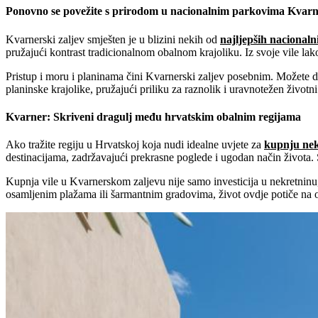
Ponovno se povežite s prirodom u nacionalnim parkovima Kvarn
Kvarnerski zaljev smješten je u blizini nekih od
najljepših nacional
pružajući kontrast tradicionalnom obalnom krajoliku. Iz svoje vile lako
Pristup i moru i planinama čini Kvarnerski zaljev posebnim. Možete dan
planinske krajolike, pružajući priliku za raznolik i uravnotežen životni 
Kvarner: Skriveni dragulj među hrvatskim obalnim regijama
Ako tražite regiju u Hrvatskoj koja nudi idealne uvjete za
kupnju nek
destinacijama, zadržavajući prekrasne poglede i ugodan način života. 
Kupnja vile u Kvarnerskom zaljevu nije samo investicija u nekretninu,
osamljenim plažama ili šarmantnim gradovima, život ovdje potiče na op