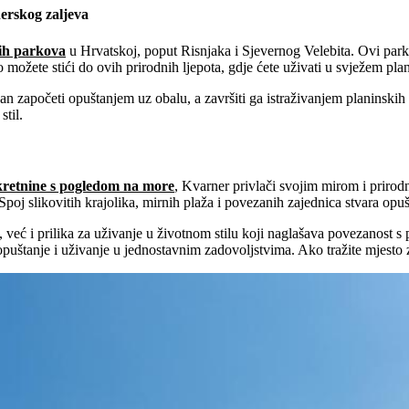
erskog zaljeva
nih parkova
u Hrvatskoj, poput Risnjaka i Sjevernog Velebita. Ovi park
 možete stići do ovih prirodnih ljepota, gdje ćete uživati u svježem plan
 započeti opuštanjem uz obalu, a završiti ga istraživanjem planinskih st
stil.
retnine s pogledom na more
, Kvarner privlači svojim mirom i prirod
Spoj slikovitih krajolika, mirnih plaža i povezanih zajednica stvara op
 već i prilika za uživanje u životnom stilu koji naglašava povezanost s
uštanje i uživanje u jednostavnim zadovoljstvima. Ako tražite mjesto z