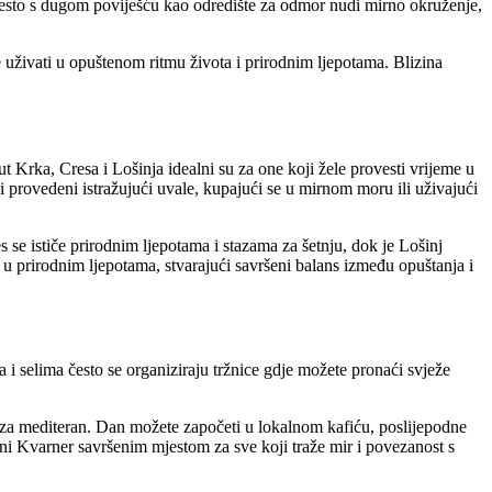
jesto s dugom poviješću kao odredište za odmor nudi mirno okruženje,
 uživati u opuštenom ritmu života i prirodnim ljepotama. Blizina
 Krka, Cresa i Lošinja idealni su za one koji žele provesti vrijeme u
ni provedeni istražujući uvale, kupajući se u mirnom moru ili uživajući
es se ističe prirodnim ljepotama i stazama za šetnju, dok je Lošinj
 prirodnim ljepotama, stvarajući savršeni balans između opuštanja i
i selima često se organiziraju tržnice gdje možete pronaći svježe
 za mediteran. Dan možete započeti u lokalnom kafiću, poslijepodne
ini Kvarner savršenim mjestom za sve koji traže mir i povezanost s