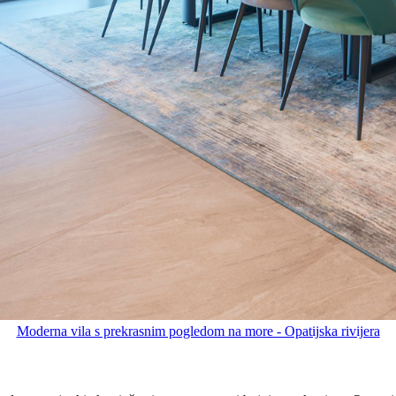
Moderna vila s prekrasnim pogledom na more - Opatijska rivijera