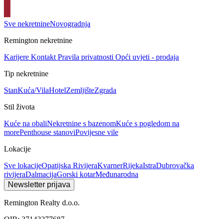
Sve nekretnine
Novogradnja
Remington nekretnine
Karijere
Kontakt
Pravila privatnosti
Opći uvjeti - prodaja
Tip nekretnine
Stan
Kuća/Vila
Hotel
Zemljište
Zgrada
Stil života
Kuće na obali
Nekretnine s bazenom
Kuće s pogledom na
more
Penthouse stanovi
Povijesne vile
Lokacije
Sve lokacije
Opatijska Rivijera
Kvarner
Rijeka
Istra
Dubrovačka
rivijera
Dalmacija
Gorski kotar
Međunarodna
Newsletter prijava
Remington Realty d.o.o.