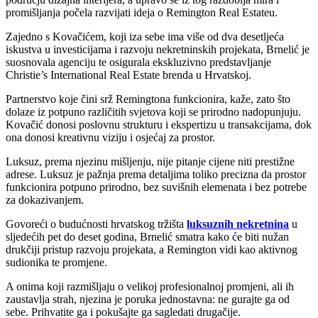
promišljanja počela razvijati ideja o Remington Real Estateu.
Zajedno s Kovačićem, koji iza sebe ima više od dva desetljeća
iskustva u investicijama i razvoju nekretninskih projekata, Brnelić je
suosnovala agenciju te osigurala ekskluzivno predstavljanje
Christie’s International Real Estate brenda u Hrvatskoj.
Partnerstvo koje čini srž Remingtona funkcionira, kaže, zato što
dolaze iz potpuno različitih svjetova koji se prirodno nadopunjuju.
Kovačić donosi poslovnu strukturu i ekspertizu u transakcijama, dok
ona donosi kreativnu viziju i osjećaj za prostor.
Luksuz, prema njezinu mišljenju, nije pitanje cijene niti prestižne
adrese. Luksuz je pažnja prema detaljima toliko precizna da prostor
funkcionira potpuno prirodno, bez suvišnih elemenata i bez potrebe
za dokazivanjem.
Govoreći o budućnosti hrvatskog tržišta
luksuznih nekretnina
u
sljedećih pet do deset godina, Brnelić smatra kako će biti nužan
drukčiji pristup razvoju projekata, a Remington vidi kao aktivnog
sudionika te promjene.
A onima koji razmišljaju o velikoj profesionalnoj promjeni, ali ih
zaustavlja strah, njezina je poruka jednostavna: ne gurajte ga od
sebe. Prihvatite ga i pokušajte ga sagledati drugačije.