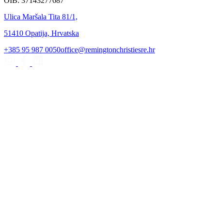
OIB: 37143277687
Ulica Maršala Tita 81/1,
51410 Opatija, Hrvatska
+385 95 987 0050
office@remingtonchristiesre.hr