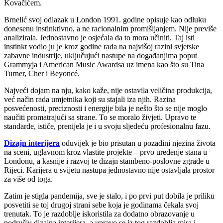
Kovačićem.
Brnelić svoj odlazak u London 1991. godine opisuje kao odluku
donesenu instinktivno, a ne racionalnim promišljanjem. Nije previše
analizirala. Jednostavno je osjećala da to mora učiniti. Taj isti
instinkt vodio ju je kroz godine rada na najvišoj razini svjetske
zabavne industrije, uključujući nastupe na događanjima poput
Grammyja i American Music Awardsa uz imena kao što su Tina
Turner, Cher i Beyoncé.
Najveći dojam na nju, kako kaže, nije ostavila veličina produkcija,
već način rada umjetnika koji su stajali iza njih. Razina
posvećenosti, preciznosti i energije bila je nešto što se nije moglo
naučiti promatrajući sa strane. To se moralo živjeti. Upravo te
standarde, ističe, prenijela je i u svoju sljedeću profesionalnu fazu.
Dizajn interijera
oduvijek je bio prisutan u pozadini njezina života
na sceni, uglavnom kroz vlastite projekte – prvo uređenje stana u
Londonu, a kasnije i razvoj te dizajn stambeno-poslovne zgrade u
Rijeci. Karijera u svijetu nastupa jednostavno nije ostavljala prostor
za više od toga.
Zatim je stigla pandemija, sve je stalo, i po prvi put dobila je priliku
posvetiti se toj drugoj strani sebe koja je godinama čekala svoj
trenutak. To je razdoblje iskoristila za dodatno obrazovanje u
području dizajna interijera, a upravo se iz tog razdoblja mira i