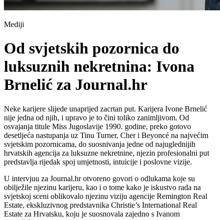
Mediji
Od svjetskih pozornica do
luksuznih nekretnina: Ivona
Brnelić za Journal.hr
Neke karijere slijede unaprijed zacrtan put. Karijera Ivone Brnelić
nije jedna od njih, i upravo je to čini toliko zanimljivom. Od
osvajanja titule Miss Jugoslavije 1990. godine, preko gotovo
desetljeća nastupanja uz Tinu Turner, Cher i Beyoncé na najvećim
svjetskim pozornicama, do suosnivanja jedne od najuglednijih
hrvatskih agencija za luksuzne nekretnine, njezin profesionalni put
predstavlja rijedak spoj umjetnosti, intuicije i poslovne vizije.
U intervjuu za Journal.hr otvoreno govori o odlukama koje su
obilježile njezinu karijeru, kao i o tome kako je iskustvo rada na
svjetskoj sceni oblikovalo njezinu viziju agencije Remington Real
Estate, ekskluzivnog predstavnika Christie’s International Real
Estate za Hrvatsku, koju je suosnovala zajedno s Ivanom