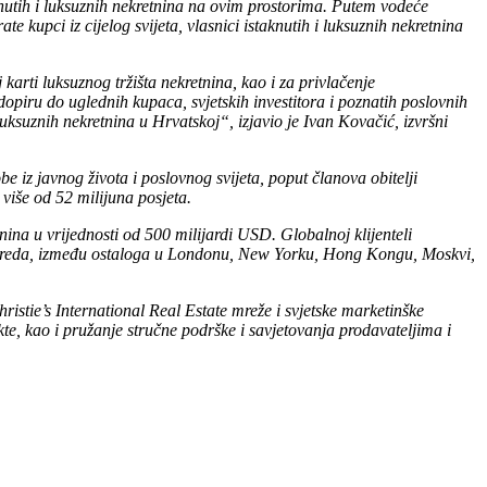
aknutih i luksuznih nekretnina na ovim prostorima. Putem vodeće
e kupci iz cijelog svijeta, vlasnici istaknutih i luksuznih nekretnina
arti luksuznog tržišta nekretnina, kao i za privlačenje
opiru do uglednih kupaca, svjetskih investitora i poznatih poslovnih
ksuznih nekretnina u Hrvatskoj“, izjavio je Ivan Kovačić, izvršni
be iz javnog života i poslovnog svijeta, poput članova obitelji
više od 52 milijuna posjeta.
nina u vrijednosti od 500 milijardi USD. Globalnoj klijenteli
940 ureda, između ostaloga u Londonu, New Yorku, Hong Kongu, Moskvi,
istie’s International Real Estate mreže i svjetske marketinške
kte, kao i pružanje stručne podrške i savjetovanja prodavateljima i