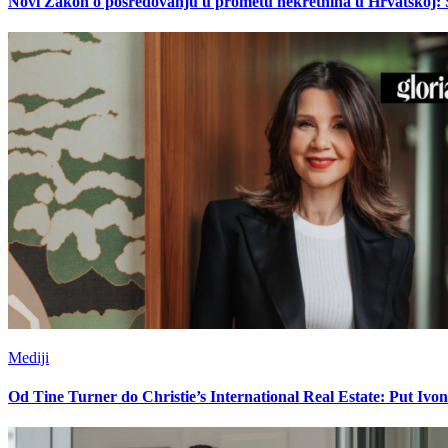
Novi Zakon o posredovanju u prometu nekretnina u Hrvatskoj: Što
Mediji
Od Tine Turner do Christie’s International Real Estate: Put Ivon