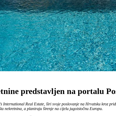
ine predstavljen na portalu Po
’s International Real Estate, širi svoje poslovanje na Hrvatsku kroz p
šta nekretnina, a planiraju širenje na cijelu jugoistočnu Europu.