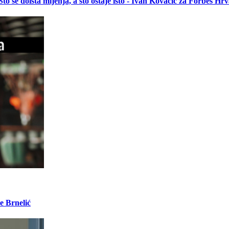
 se doista mijenja, a što ostaje isto - Ivan Kovačić za Forbes Hr
e Brnelić