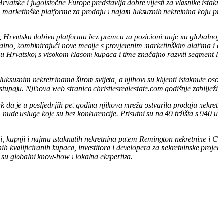
Hrvatske i jugoistočne Europe predstavlja dobre vijesti za vlasnike ist
e marketinške platforme za prodaju i najam luksuznih nekretnina koju prat
 Hrvatska dobiva platformu bez premca za pozicioniranje na globalnoj k
alno, kombinirajući nove medije s provjerenim marketinškim alatima i d
u Hrvatskoj s visokom klasom kupaca i time značajno razviti segment lu
luksuznim nekretninama širom svijeta, a njihovi su klijenti istaknute oso
tupaju. Njihova web stranica christiesrealestate.com godišnje zabilježi 
ak da je u posljednjih pet godina njihova mreža ostvarila prodaju nekret
a, nude usluge koje su bez konkurencije. Prisutni su na 49 tržišta s 
 kupnji i najmu istaknutih nekretnina putem Remington nekretnine i Chr
ih kvalificiranih kupaca, investitora i developera za nekretninske proje
su globalni know-how i lokalna ekspertiza.