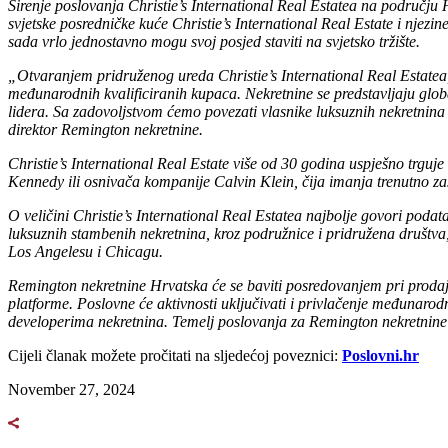
Širenje poslovanja Christie’s International Real Estatea na području 
svjetske posredničke kuće Christie’s International Real Estate i njezin
sada vrlo jednostavno mogu svoj posjed staviti na svjetsko tržište.
„Otvaranjem pridruženog ureda Christie’s International Real Estatea,
međunarodnih kvalificiranih kupaca. Nekretnine se predstavljaju glob
lidera. Sa zadovoljstvom ćemo povezati vlasnike luksuznih nekretnina 
direktor Remington nekretnine.
Christie’s International Real Estate više od 30 godina uspješno trguje 
Kennedy ili osnivača kompanije Calvin Klein, čija imanja trenutno zas
O veličini Christie’s International Real Estatea najbolje govori podat
luksuznih stambenih nekretnina, kroz podružnice i pridružena društv
Los Angelesu i Chicagu.
Remington nekretnine Hrvatska će se baviti posredovanjem pri prodaji,
platforme. Poslovne će aktivnosti uključivati i privlačenje međunarodn
developerima nekretnina. Temelj poslovanja za Remington nekretnine 
Cijeli članak možete pročitati na sljedećoj poveznici:
Poslovni.hr
November 27, 2024