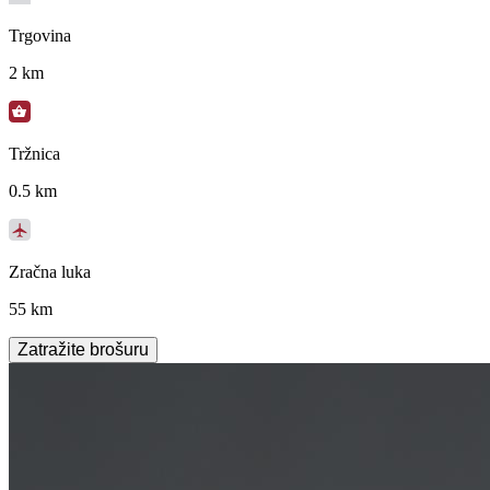
Trgovina
2 km
Tržnica
0.5 km
Zračna luka
55 km
Zatražite brošuru