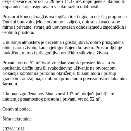
dvije spavaće sobe od 12,29 m² i 14,37 m², dopunjene s ukupno tri
kupaonice koje osiguravaju visoku razinu udobnosti.
Prostorni koncept naglašava logičan tok i ugodan osjećaj proporcije.
Dnevni boravak djeluje otvoreno i svijetlo, dok su spavaće sobe
mirne i privatne, stvarajući uravnotežen odnos između zajedničkih i
osobnih prostora.
Unutarnja atmosfera je decentna i gostoljubiva, dobro prilagođena
obiteljskom životu, kao i cjelogodišnjem boravku. Prostor djeluje
praktično, mirno i prilagodljivo različitim stilovima života.
Privatni vrt od 52 m² tvori vrijedan vanjski prostor, idealan za
opuštanje, dječju igru ili svakodnevno uživanje na otvorenom.
Lokacija kombinira prirodno okruženje, blizinu mora i pristup
gradskim sadržajima, s dobrom prometnom povezanošću i lokalnim
šarmom.
Ukupna izgrađena površina iznosi 133 m², uključujući 81 m²
unutarnjeg stambenog prostora i privatni vrt od 52 m².
Osnovni podaci
Šifra nekretnine
2026111011