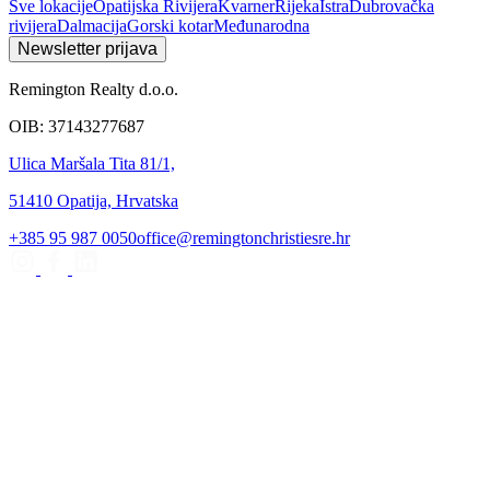
Sve lokacije
Opatijska Rivijera
Kvarner
Rijeka
Istra
Dubrovačka
rivijera
Dalmacija
Gorski kotar
Međunarodna
Newsletter prijava
Remington Realty d.o.o.
OIB: 37143277687
Ulica Maršala Tita 81/1,
51410 Opatija, Hrvatska
+385 95 987 0050
office@remingtonchristiesre.hr