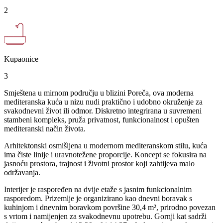
2
Kupaonice
3
Smještena u mirnom području u blizini Poreča, ova moderna
mediteranska kuća u nizu nudi praktično i udobno okruženje za
svakodnevni život ili odmor. Diskretno integrirana u suvremeni
stambeni kompleks, pruža privatnost, funkcionalnost i opušten
mediteranski način života.
Arhitektonski osmišljena u modernom mediteranskom stilu, kuća
ima čiste linije i uravnotežene proporcije. Koncept se fokusira na
jasnoću prostora, trajnost i životni prostor koji zahtijeva malo
održavanja.
Interijer je raspoređen na dvije etaže s jasnim funkcionalnim
rasporedom. Prizemlje je organizirano kao dnevni boravak s
kuhinjom i dnevnim boravkom površine 30,4 m², prirodno povezan
s vrtom i namijenjen za svakodnevnu upotrebu. Gornji kat sadrži