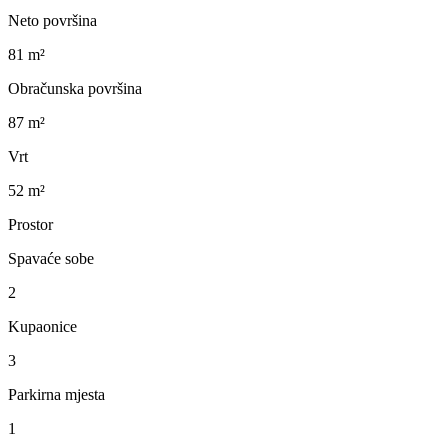
Neto površina
81 m²
Obračunska površina
87 m²
Vrt
52 m²
Prostor
Spavaće sobe
2
Kupaonice
3
Parkirna mjesta
1