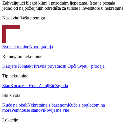
Zahvaljujući blagoj klimi i prirodnim ljepotama, Istra je postala
jedno od najpoželjnijih odredišta za turiste i investitore u nekretnine.
Nastavite Vašu pretragu
Sve nekretnine
Novogradnja
Remington nekretnine
Karijere
Kontakt
Pravila privatnosti
Opći uvjeti - prodaja
Tip nekretnine
Stan
Kuća/Vila
Hotel
Zemljište
Zgrada
Stil života
Kuće na obali
Nekretnine s bazenom
Kuće s pogledom na
more
Penthouse stanovi
Povijesne vile
Lokacije