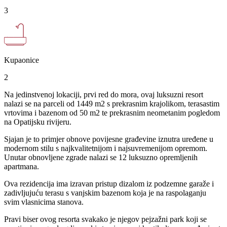
3
Kupaonice
2
Na jedinstvenoj lokaciji, prvi red do mora, ovaj luksuzni resort
nalazi se na parceli od 1449 m2 s prekrasnim krajolikom, terasastim
vrtovima i bazenom od 50 m2 te prekrasnim neometanim pogledom
na Opatijsku rivijeru.
Sjajan je to primjer obnove povijesne građevine iznutra uređene u
modernom stilu s najkvalitetnijom i najsuvremenijom opremom.
Unutar obnovljene zgrade nalazi se 12 luksuzno opremljenih
apartmana.
Ova rezidencija ima izravan pristup dizalom iz podzemne garaže i
zadivljujuću terasu s vanjskim bazenom koja je na raspolaganju
svim vlasnicima stanova.
Pravi biser ovog resorta svakako je njegov pejzažni park koji se