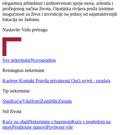
elegantnoj arhitekturi i jedinstvenom spoju mora, zelenila i
profinjenog načina života, Opatijska rivijera pruža iznimne
mogućnosti za život i investicije na jednoj od najatraktivnijih
lokacija na Jadranu.
Nastavite Vašu pretragu
Sve nekretnine
Novogradnja
Remington nekretnine
Karijere
Kontakt
Pravila privatnosti
Opći uvjeti - prodaja
Tip nekretnine
Stan
Kuća/Vila
Hotel
Zemljište
Zgrada
Stil života
Kuće na obali
Nekretnine s bazenom
Kuće s pogledom na
more
Penthouse stanovi
Povijesne vile