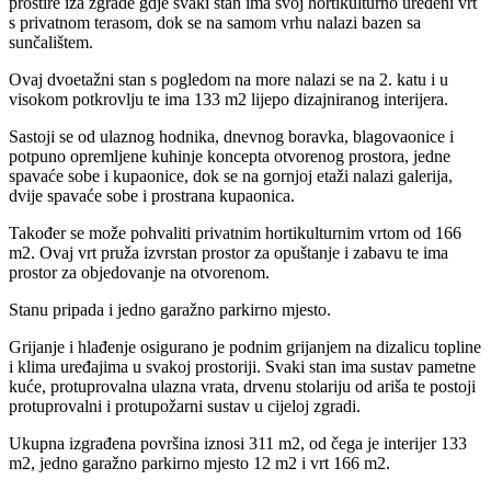
prostire iza zgrade gdje svaki stan ima svoj hortikulturno uređeni vrt
s privatnom terasom, dok se na samom vrhu nalazi bazen sa
sunčalištem.
Ovaj dvoetažni stan s pogledom na more nalazi se na 2. katu i u
visokom potkrovlju te ima 133 m2 lijepo dizajniranog interijera.
Sastoji se od ulaznog hodnika, dnevnog boravka, blagovaonice i
potpuno opremljene kuhinje koncepta otvorenog prostora, jedne
spavaće sobe i kupaonice, dok se na gornjoj etaži nalazi galerija,
dvije spavaće sobe i prostrana kupaonica.
Također se može pohvaliti privatnim hortikulturnim vrtom od 166
m2. Ovaj vrt pruža izvrstan prostor za opuštanje i zabavu te ima
prostor za objedovanje na otvorenom.
Stanu pripada i jedno garažno parkirno mjesto.
Grijanje i hlađenje osigurano je podnim grijanjem na dizalicu topline
i klima uređajima u svakoj prostoriji. Svaki stan ima sustav pametne
kuće, protuprovalna ulazna vrata, drvenu stolariju od ariša te postoji
protuprovalni i protupožarni sustav u cijeloj zgradi.
Ukupna izgrađena površina iznosi 311 m2, od čega je interijer 133
m2, jedno garažno parkirno mjesto 12 m2 i vrt 166 m2.