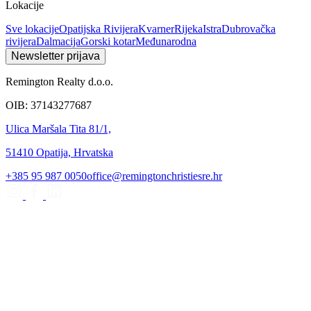
Lokacije
Sve lokacije
Opatijska Rivijera
Kvarner
Rijeka
Istra
Dubrovačka
rivijera
Dalmacija
Gorski kotar
Međunarodna
Newsletter prijava
Remington Realty d.o.o.
OIB: 37143277687
Ulica Maršala Tita 81/1,
51410 Opatija, Hrvatska
+385 95 987 0050
office@remingtonchristiesre.hr