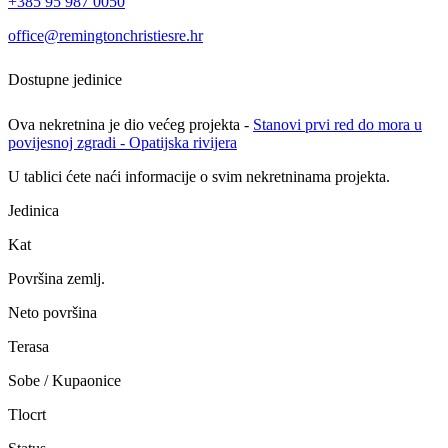
+385 95 987 0050
office@remingtonchristiesre.hr
Dostupne jedinice
Ova nekretnina je dio većeg projekta -
Stanovi prvi red do mora u
povijesnoj zgradi - Opatijska rivijera
U tablici ćete naći informacije o svim nekretninama projekta.
Jedinica
Kat
Površina zemlj.
Neto površina
Terasa
Sobe / Kupaonice
Tlocrt