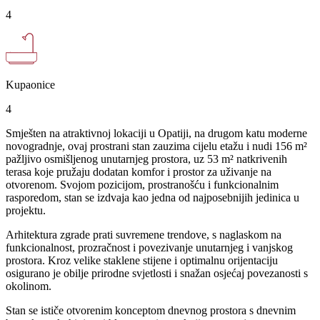
4
Kupaonice
4
Smješten na atraktivnoj lokaciji u Opatiji, na drugom katu moderne
novogradnje, ovaj prostrani stan zauzima cijelu etažu i nudi 156 m²
pažljivo osmišljenog unutarnjeg prostora, uz 53 m² natkrivenih
terasa koje pružaju dodatan komfor i prostor za uživanje na
otvorenom. Svojom pozicijom, prostranošću i funkcionalnim
rasporedom, stan se izdvaja kao jedna od najposebnijih jedinica u
projektu.
Arhitektura zgrade prati suvremene trendove, s naglaskom na
funkcionalnost, prozračnost i povezivanje unutarnjeg i vanjskog
prostora. Kroz velike staklene stijene i optimalnu orijentaciju
osigurano je obilje prirodne svjetlosti i snažan osjećaj povezanosti s
okolinom.
Stan se ističe otvorenim konceptom dnevnog prostora s dnevnim