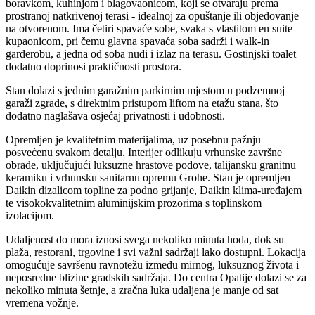
boravkom, kuhinjom i blagovaonicom, koji se otvaraju prema
prostranoj natkrivenoj terasi - idealnoj za opuštanje ili objedovanje
na otvorenom. Ima četiri spavaće sobe, svaka s vlastitom en suite
kupaonicom, pri čemu glavna spavaća soba sadrži i walk-in
garderobu, a jedna od soba nudi i izlaz na terasu. Gostinjski toalet
dodatno doprinosi praktičnosti prostora.
Stan dolazi s jednim garažnim parkirnim mjestom u podzemnoj
garaži zgrade, s direktnim pristupom liftom na etažu stana, što
dodatno naglašava osjećaj privatnosti i udobnosti.
Opremljen je kvalitetnim materijalima, uz posebnu pažnju
posvećenu svakom detalju. Interijer odlikuju vrhunske završne
obrade, uključujući luksuzne hrastove podove, talijansku granitnu
keramiku i vrhunsku sanitarnu opremu Grohe. Stan je opremljen
Daikin dizalicom topline za podno grijanje, Daikin klima-uređajem
te visokokvalitetnim aluminijskim prozorima s toplinskom
izolacijom.
Udaljenost do mora iznosi svega nekoliko minuta hoda, dok su
plaža, restorani, trgovine i svi važni sadržaji lako dostupni. Lokacija
omogućuje savršenu ravnotežu između mirnog, luksuznog života i
neposredne blizine gradskih sadržaja. Do centra Opatije dolazi se za
nekoliko minuta šetnje, a zračna luka udaljena je manje od sat
vremena vožnje.