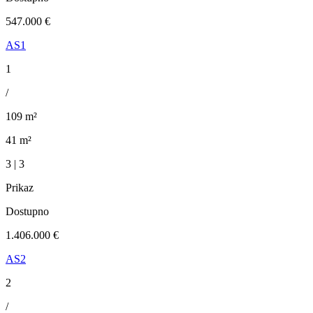
547.000 €
AS1
1
/
109 m²
41 m²
3 | 3
Prikaz
Dostupno
1.406.000 €
AS2
2
/