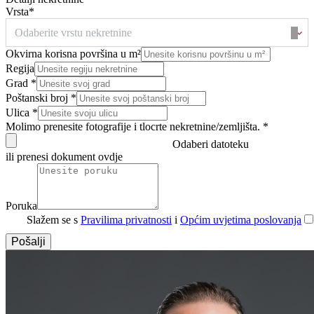
Vrsta*
Odaberite vrstu nekretnine
Okvirna korisna površina u m²
Regija
Grad *
Poštanski broj *
Ulica *
Molimo prenesite fotografije i tlocrte nekretnine/zemljišta. *
Odaberi datoteku
ili prenesi dokument ovdje
Poruka
Slažem se s
Pravilima privatnosti
i
Općim uvjetima poslovanja
Pošalji