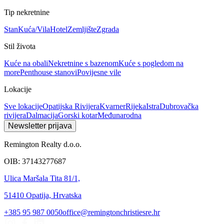
Tip nekretnine
Stan
Kuća/Vila
Hotel
Zemljište
Zgrada
Stil života
Kuće na obali
Nekretnine s bazenom
Kuće s pogledom na
more
Penthouse stanovi
Povijesne vile
Lokacije
Sve lokacije
Opatijska Rivijera
Kvarner
Rijeka
Istra
Dubrovačka
rivijera
Dalmacija
Gorski kotar
Međunarodna
Newsletter prijava
Remington Realty d.o.o.
OIB: 37143277687
Ulica Maršala Tita 81/1,
51410 Opatija, Hrvatska
+385 95 987 0050
office@remingtonchristiesre.hr