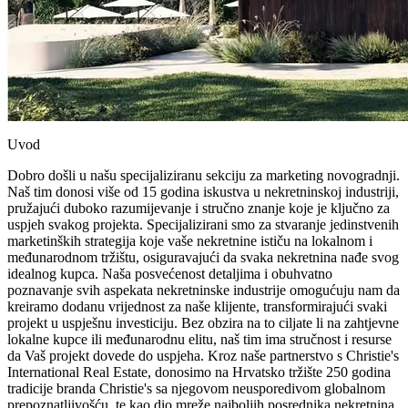
Uvod
Dobro došli u našu specijaliziranu sekciju za marketing novogradnji.
Naš tim donosi više od 15 godina iskustva u nekretninskoj industriji,
pružajući duboko razumijevanje i stručno znanje koje je ključno za
uspjeh svakog projekta. Specijalizirani smo za stvaranje jedinstvenih
marketinških strategija koje vaše nekretnine ističu na lokalnom i
međunarodnom tržištu, osiguravajući da svaka nekretnina nađe svog
idealnog kupca. Naša posvećenost detaljima i obuhvatno
poznavanje svih aspekata nekretninske industrije omogućuju nam da
kreiramo dodanu vrijednost za naše klijente, transformirajući svaki
projekt u uspješnu investiciju. Bez obzira na to ciljate li na zahtjevne
lokalne kupce ili međunarodnu elitu, naš tim ima stručnost i resurse
da Vaš projekt dovede do uspjeha. Kroz naše partnerstvo s Christie's
International Real Estate, donosimo na Hrvatsko tržište 250 godina
tradicije branda Christie's sa njegovom neusporedivom globalnom
prepoznatljivošću, te kao dio mreže najboljih posrednika nekretnina