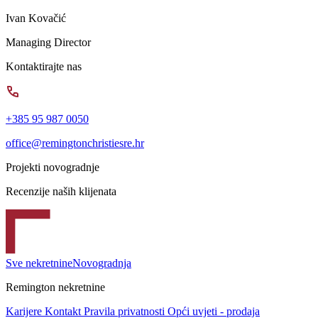
Ivan Kovačić
Managing Director
Kontaktirajte nas
+385 95 987 0050
office@remingtonchristiesre.hr
Projekti novogradnje
Recenzije naših klijenata
Sve nekretnine
Novogradnja
Remington nekretnine
Karijere
Kontakt
Pravila privatnosti
Opći uvjeti - prodaja