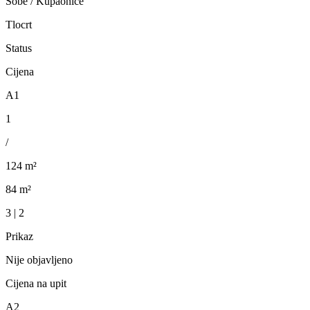
Sobe / Kupaonice
Tlocrt
Status
Cijena
A1
1
/
124 m²
84 m²
3 | 2
Prikaz
Nije objavljeno
Cijena na upit
A2