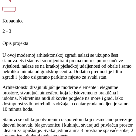
Kupaonice
2 - 3
Opis projekta
U ovoj modernoj arhitektonskoj zgradi nalazi se ukupno šest
stanova. Svi stanovi su orijentirani prema moru s puno sunčeve
svjetlosti, nalaze se na kratkoj pješačkoj udaljenosti od obale i samo
nekoliko minuta od gradskog centra. Dodatna prednost je lift u
zgradi i jedno osigurano parkirno mjesto za svaki stan.
Arhitektonski dizajn uključuje moderne elemente i elegantne
prostore, stvarajući atmosferu koja je istovremeno praktična i
udobna. Nekretnina nudi slikovite poglede na more i grad, lako
dostupnost svih potrebnih sadržaja, a centar grada udaljen je samo
10 minuta hoda.
Stanovi se odlikuju otvorenim rasporedom koji nesmetano povezuje
dnevni boravak, blagovaonicu i kuhinju, stvarajući privlačan prostor
idealan za opuštanje. Svaka jedinica ima 3 prostrane spavaće sobe, 2
kupaonice i dodatni toalet za goste.