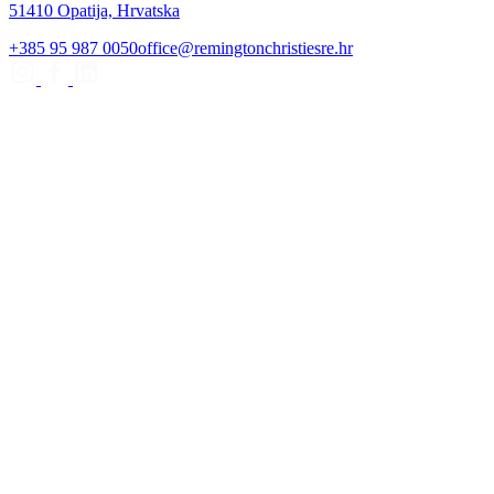
51410 Opatija, Hrvatska
+385 95 987 0050
office@remingtonchristiesre.hr