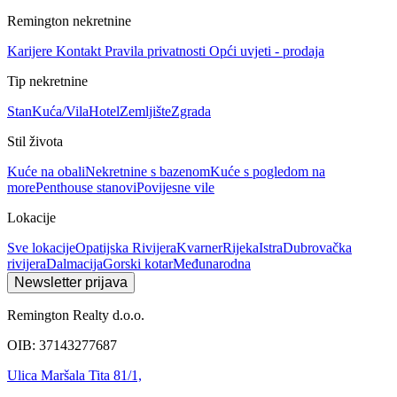
Remington nekretnine
Karijere
Kontakt
Pravila privatnosti
Opći uvjeti - prodaja
Tip nekretnine
Stan
Kuća/Vila
Hotel
Zemljište
Zgrada
Stil života
Kuće na obali
Nekretnine s bazenom
Kuće s pogledom na
more
Penthouse stanovi
Povijesne vile
Lokacije
Sve lokacije
Opatijska Rivijera
Kvarner
Rijeka
Istra
Dubrovačka
rivijera
Dalmacija
Gorski kotar
Međunarodna
Newsletter prijava
Remington Realty d.o.o.
OIB: 37143277687
Ulica Maršala Tita 81/1,