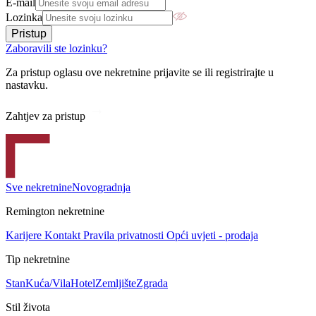
E-mail
Lozinka
Pristup
Zaboravili ste lozinku?
Za pristup oglasu ove nekretnine prijavite se ili registrirajte u
nastavku.
Zahtjev za pristup
Sve nekretnine
Novogradnja
Remington nekretnine
Karijere
Kontakt
Pravila privatnosti
Opći uvjeti - prodaja
Tip nekretnine
Stan
Kuća/Vila
Hotel
Zemljište
Zgrada
Stil života