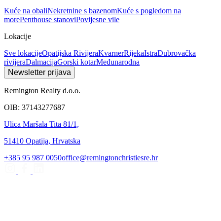
Kuće na obali
Nekretnine s bazenom
Kuće s pogledom na
more
Penthouse stanovi
Povijesne vile
Lokacije
Sve lokacije
Opatijska Rivijera
Kvarner
Rijeka
Istra
Dubrovačka
rivijera
Dalmacija
Gorski kotar
Međunarodna
Newsletter prijava
Remington Realty d.o.o.
OIB: 37143277687
Ulica Maršala Tita 81/1,
51410 Opatija, Hrvatska
+385 95 987 0050
office@remingtonchristiesre.hr